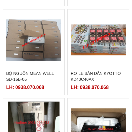
BỘ NGUỒN MEAN WELL
RƠ LE BÁN DẪN KYOTTO
SD-15B-05
KD40C40AX
LH: 0938.070.068
LH: 0938.070.068