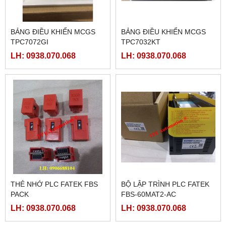
BẢNG ĐIỀU KHIỂN MCGS
BẢNG ĐIỀU KHIỂN MCGS
TPC7072GI
TPC7032KT
LH: 0938.070.068
LH: 0938.070.068
THẺ NHỚ PLC FATEK FBS
BỘ LẬP TRÌNH PLC FATEK
PACK
FBS-60MAT2-AC
LH: 0938.070.068
LH: 0938.070.068