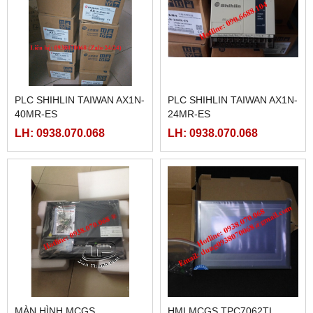
PLC SHIHLIN TAIWAN AX1N-
PLC SHIHLIN TAIWAN AX1N-
40MR-ES
24MR-ES
LH: 0938.070.068
LH: 0938.070.068
MÀN HÌNH MCGS
HMI MCGS TPC7062TI