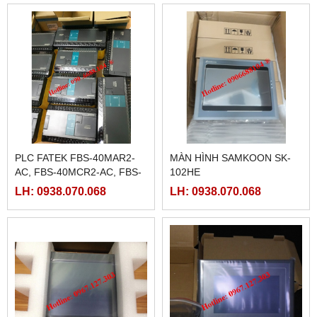
LRS-350-48
PLC FATEK FBS-40MAR2-
MÀN HÌNH SAMKOON SK-
AC, FBS-40MCR2-AC, FBS-
102HE
40MCRT-AC, FBS-40MART-
LH: 0938.070.068
LH: 0938.070.068
AC