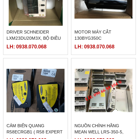
DRIVER SCHNEIDER
MOTOR MÁY CẮT
LXM23DU20M3X, BỘ ĐIỀU
130BYG350C
KHIỂN SERVO
LH: 0938.070.068
LH: 0938.070.068
LXM23DU20M3X
CẢM BIẾN QUANG
NGUỒN CHÍNH HÃNG
R58ECRGB1 ( R58 EXPERT
MEAN WELL LRS-350-5,
BANNER)
LRS-350-12, LRS-350-24,