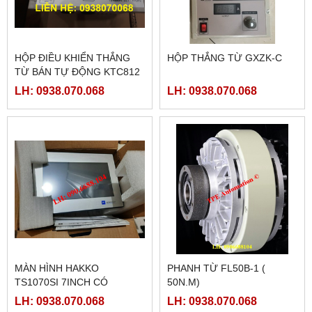
HỘP ĐIỀU KHIỂN THẮNG
HỘP THẮNG TỪ GXZK-C
TỪ BÁN TỰ ĐỘNG KTC812
LH: 0938.070.068
LH: 0938.070.068
MÀN HÌNH HAKKO
PHANH TỪ FL50B-1 (
TS1070SI 7INCH CÓ
50N.M)
ETHERNET
LH: 0938.070.068
LH: 0938.070.068