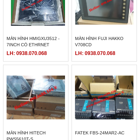
MÀN HÌNH HMIGXU3512 -
MÀN HÌNH FUJI HAKKO
7INCH CÓ ETHRNET
V708CD
LH: 0938.070.068
LH: 0938.070.068
MÀN HÌNH HITECH
FATEK FBS-24MAR2-AC
PWS5610T-S