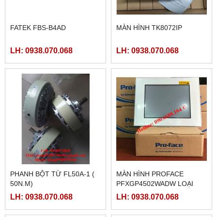
FATEK FBS-B4AD
MÀN HÌNH TK8072IP
LH: 0938.070.068
LH: 0938.070.068
PHANH BỘT TỪ FL50A-1 (
MÀN HÌNH PROFACE
50N.M)
PFXGP4502WADW LOẠI
10INCH
LH: 0938.070.068
LH: 0938.070.068