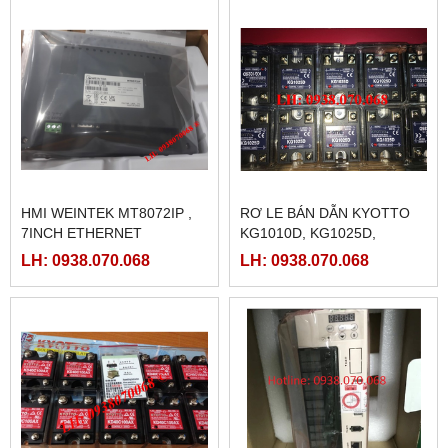
HMI WEINTEK MT8072IP ,
RƠ LE BÁN DẪN KYOTTO
7INCH ETHERNET
KG1010D, KG1025D,
KG1040D VÀ KG1075D
LH: 0938.070.068
LH: 0938.070.068