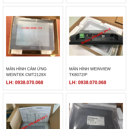
MÀN HÌNH CẢM ỨNG
MÀN HÌNH WEINVIEW
WEINTEK CMT2128X
TK8072IP
LH: 0938.070.068
LH: 0938.070.068