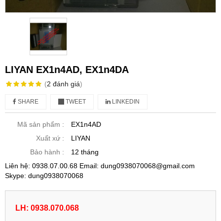
LIYAN EX1n4AD, EX1n4DA
(
2
đánh giá
)
SHARE
TWEET
LINKEDIN
Mã sản phẩm :
EX1n4AD
Xuất xứ :
LIYAN
Bảo hành :
12 tháng
Liên hệ: 0938.07.00.68 Email: dung0938070068@gmail.com
Skype: dung0938070068
LH: 0938.070.068