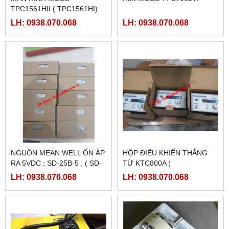
TPC1561HII ( TPC1561HI)
LH: 0938.070.068
LH: 0938.070.068
NGUỒN MEAN WELL ỔN ÁP
HỘP ĐIỀU KHIỂN THẮNG
RA 5VDC : SD-25B-5 , ( SD-
TỪ KTC800A (
25B-12, SD-25B-24)
24VDC/4AMPE)
LH: 0938.070.068
LH: 0938.070.068