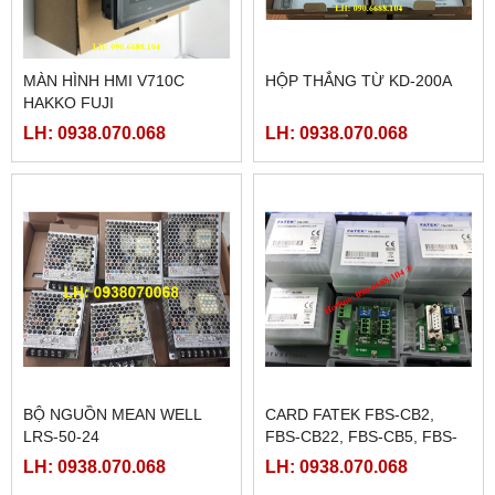
MÀN HÌNH HMI V710C
HỘP THẮNG TỪ KD-200A
HAKKO FUJI
LH: 0938.070.068
LH: 0938.070.068
BỘ NGUỒN MEAN WELL
CARD FATEK FBS-CB2,
LRS-50-24
FBS-CB22, FBS-CB5, FBS-
CB25, FBS-CB55
LH: 0938.070.068
LH: 0938.070.068