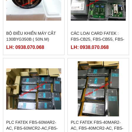
BỘ ĐIỀU KHIỂN MÁY CẮT
CÁC LOẠI CARD FATEK :
130BYG350B ( 50N.M)
FBS-CB25, FBS-CB55, FBS-
CB2, FBS-CB5
LH: 0938.070.068
LH: 0938.070.068
PLC FATEK FBS-60MAR2-
PLC FATEK FBS-40MAR2-
AC, FBS-60MCR2-AC,FBS-
AC, FBS-40MCR2-AC, FBS-