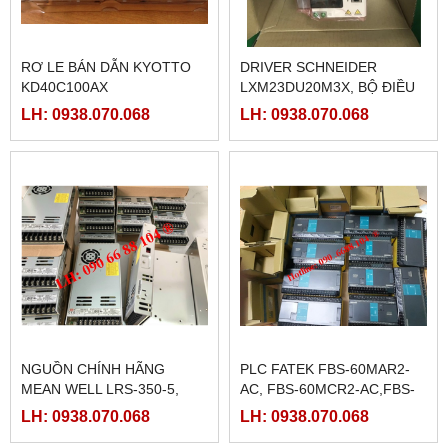
RƠ LE BÁN DẪN KYOTTO
DRIVER SCHNEIDER
KD40C100AX
LXM23DU20M3X, BỘ ĐIỀU
KHIỂN SERVO
LH: 0938.070.068
LH: 0938.070.068
LXM23DU20M3X
NGUỒN CHÍNH HÃNG
PLC FATEK FBS-60MAR2-
MEAN WELL LRS-350-5,
AC, FBS-60MCR2-AC,FBS-
LRS-350-12, LRS-350-24,
60MAT2-AC, FBS-60MCT2-
LH: 0938.070.068
LH: 0938.070.068
LRS-350-36, LRS-350-27,
AC,