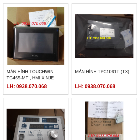
MÀN HÌNH TOUCHWIN
MÀN HÌNH TPC1061TI(TX)
TG465-MT , HMI XINJE
TG465-MT
LH: 0938.070.068
LH: 0938.070.068