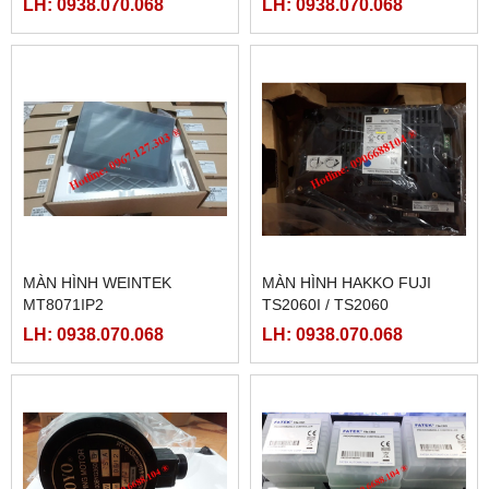
LH: 0938.070.068
LH: 0938.070.068
LRS-350-36, LRS-350-27,
LRS-350-48
MÀN HÌNH WEINTEK
MÀN HÌNH HAKKO FUJI
MT8071IP2
TS2060I / TS2060
LH: 0938.070.068
LH: 0938.070.068