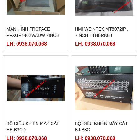
MÀN HÌNH PROFACE
HMI WEINTEK MT8072IP ,
PFXGP4402WADW 7INCH
7INCH ETHERNET
LH: 0938.070.068
LH: 0938.070.068
BỘ ĐIỀU KHIỂN MÁY CẮT
BỘ ĐIỀU KHIỂN MÁY CẮT
HB-B3CD
BJ-B3C
LH: 0938.070.068
LH: 0938.070.068