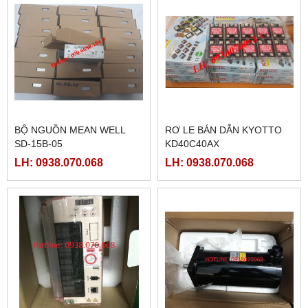
BỘ NGUỒN MEAN WELL
RƠ LE BÁN DẪN KYOTTO
SD-15B-05
KD40C40AX
LH: 0938.070.068
LH: 0938.070.068