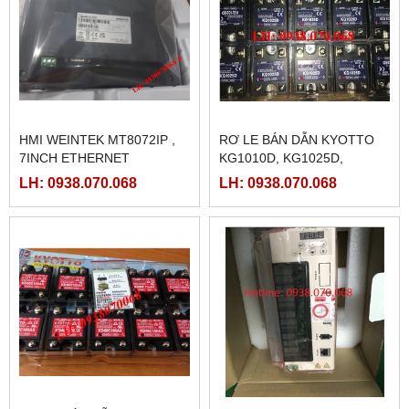
HMI WEINTEK MT8072IP ,
RƠ LE BÁN DẪN KYOTTO
7INCH ETHERNET
KG1010D, KG1025D,
KG1040D VÀ KG1075D
LH: 0938.070.068
LH: 0938.070.068