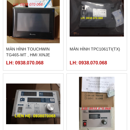
MÀN HÌNH TOUCHWIN
MÀN HÌNH TPC1061TI(TX)
TG465-MT , HMI XINJE
TG465-MT
LH: 0938.070.068
LH: 0938.070.068