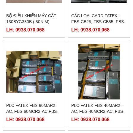
BỘ ĐIỀU KHIỂN MÁY CẮT
CÁC LOẠI CARD FATEK :
130BYG350B ( 50N.M)
FBS-CB25, FBS-CB55, FBS-
CB2, FBS-CB5
LH: 0938.070.068
LH: 0938.070.068
PLC FATEK FBS-60MAR2-
PLC FATEK FBS-40MAR2-
AC, FBS-60MCR2-AC,FBS-
AC, FBS-40MCR2-AC, FBS-
60MAT2-AC, FBS-60MCT2-
40MCRT-AC, FBS-40MART-
LH: 0938.070.068
LH: 0938.070.068
AC,
AC