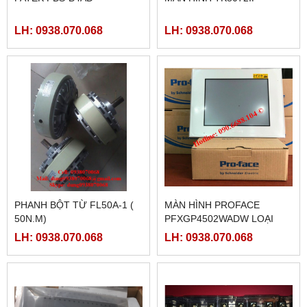
LH: 0938.070.068
LH: 0938.070.068
PHANH BỘT TỪ FL50A-1 (
MÀN HÌNH PROFACE
50N.M)
PFXGP4502WADW LOẠI
10INCH
LH: 0938.070.068
LH: 0938.070.068