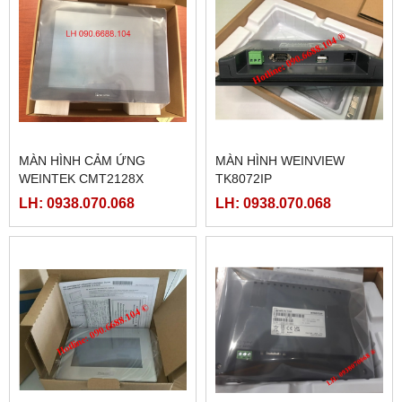
MÀN HÌNH CẢM ỨNG
MÀN HÌNH WEINVIEW
WEINTEK CMT2128X
TK8072IP
LH: 0938.070.068
LH: 0938.070.068