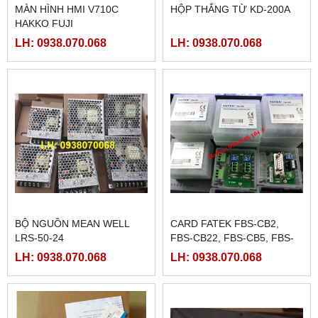
MÀN HÌNH HMI V710C
HỘP THẮNG TỪ KD-200A
HAKKO FUJI
LH: 0938.070.068
LH: 0938.070.068
BỘ NGUỒN MEAN WELL
CARD FATEK FBS-CB2,
LRS-50-24
FBS-CB22, FBS-CB5, FBS-
CB25, FBS-CB55
LH: 0938.070.068
LH: 0938.070.068