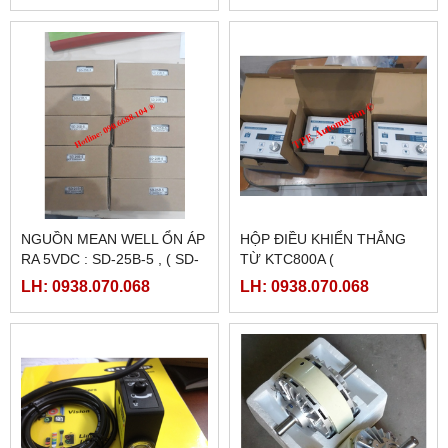
NGUỒN MEAN WELL ỔN ÁP
HỘP ĐIỀU KHIỂN THẮNG
RA 5VDC : SD-25B-5 , ( SD-
TỪ KTC800A (
25B-12, SD-25B-24)
24VDC/4AMPE)
LH: 0938.070.068
LH: 0938.070.068