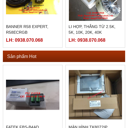
BANNER R58 EXPERT,
LI HỢP, THẮNG TỪ 2.5K,
R58ECRGB
5K, 10K, 20K, 40K
LH: 0938.070.068
LH: 0938.070.068
Sản phẩm Hot
FATEK FBS-B4AD
MÀN HÌNH TK8072IP