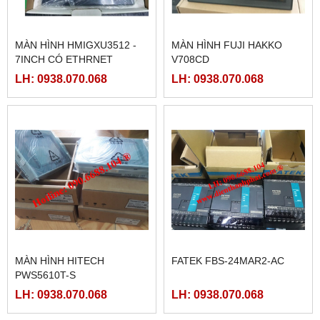
MÀN HÌNH HMIGXU3512 -
MÀN HÌNH FUJI HAKKO
7INCH CÓ ETHRNET
V708CD
LH: 0938.070.068
LH: 0938.070.068
MÀN HÌNH HITECH
FATEK FBS-24MAR2-AC
PWS5610T-S
LH: 0938.070.068
LH: 0938.070.068