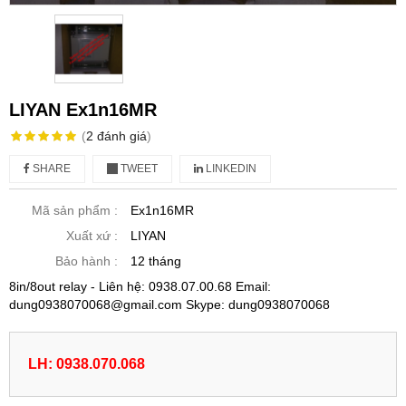
LIYAN Ex1n16MR
(
2
đánh giá
)
SHARE
TWEET
LINKEDIN
Mã sản phẩm :
Ex1n16MR
Xuất xứ :
LIYAN
Bảo hành :
12 tháng
8in/8out relay - Liên hệ: 0938.07.00.68 Email:
dung0938070068@gmail.com Skype: dung0938070068
LH: 0938.070.068