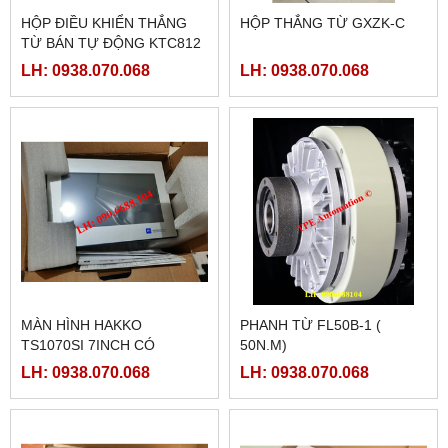
HỘP ĐIỀU KHIỂN THẮNG
HỘP THẮNG TỪ GXZK-C
TỪ BÁN TỰ ĐỘNG KTC812
LH: 0938.070.068
LH: 0938.070.068
MÀN HÌNH HAKKO
PHANH TỪ FL50B-1 (
TS1070SI 7INCH CÓ
50N.M)
ETHERNET
LH: 0938.070.068
LH: 0938.070.068