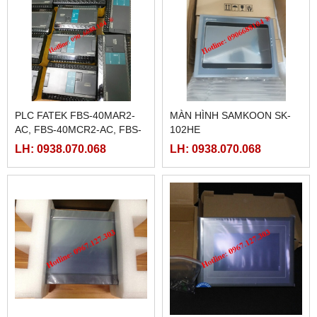
PLC FATEK FBS-40MAR2-
MÀN HÌNH SAMKOON SK-
AC, FBS-40MCR2-AC, FBS-
102HE
40MCRT-AC, FBS-40MART-
LH: 0938.070.068
LH: 0938.070.068
AC