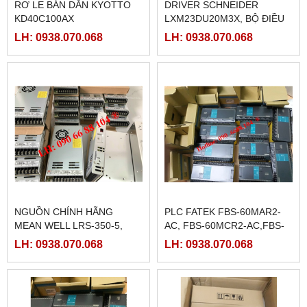
RƠ LE BÁN DẪN KYOTTO
DRIVER SCHNEIDER
KD40C100AX
LXM23DU20M3X, BỘ ĐIỀU
KHIỂN SERVO
LH: 0938.070.068
LH: 0938.070.068
LXM23DU20M3X
NGUỒN CHÍNH HÃNG
PLC FATEK FBS-60MAR2-
MEAN WELL LRS-350-5,
AC, FBS-60MCR2-AC,FBS-
LRS-350-12, LRS-350-24,
60MAT2-AC, FBS-60MCT2-
LH: 0938.070.068
LH: 0938.070.068
LRS-350-36, LRS-350-27,
AC,
LRS-350-48