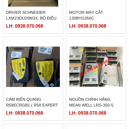
DRIVER SCHNEIDER
MOTOR MÁY CẮT
LXM23DU20M3X, BỘ ĐIỀU
130BYG350C
KHIỂN SERVO
LH: 0938.070.068
LH: 0938.070.068
LXM23DU20M3X
CẢM BIẾN QUANG
NGUỒN CHÍNH HÃNG
R58ECRGB1 ( R58 EXPERT
MEAN WELL LRS-350-5,
BANNER)
LRS-350-12, LRS-350-24,
LH: 0938.070.068
LH: 0938.070.068
LRS-350-36, LRS-350-27,
LRS-350-48