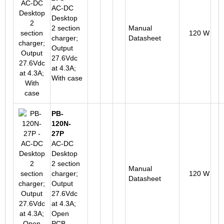
AC-DC
Desktop
2 section
Manual
120 W
charger;
Datasheet
Output
27.6Vdc
at 4.3A;
With case
PB-
120N-
27P
AC-DC
Desktop
2 section
Manual
charger;
120 W
Datasheet
Output
27.6Vdc
at 4.3A;
Open
PCB