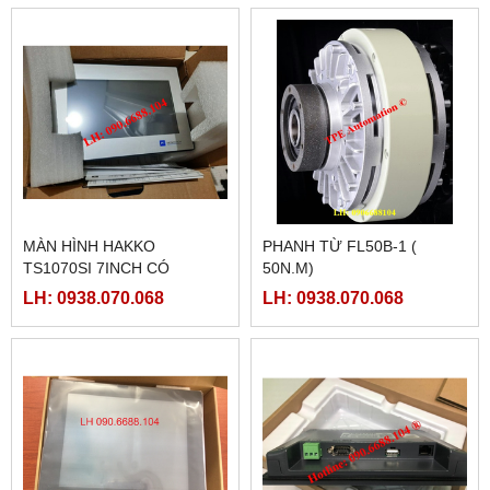
MÀN HÌNH HAKKO
PHANH TỪ FL50B-1 (
TS1070SI 7INCH CÓ
50N.M)
ETHERNET
LH: 0938.070.068
LH: 0938.070.068