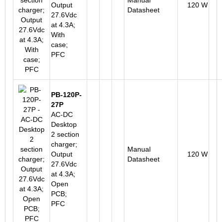
Output
120 W
Datasheet
27.6Vdc
at 4.3A;
With
case;
PFC
PB-120P-
27P
AC-DC
Desktop
2 section
charger;
Manual
Output
120 W
Datasheet
27.6Vdc
at 4.3A;
Open
PCB;
PFC