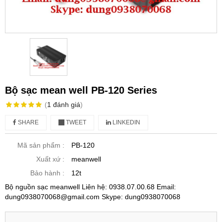
Bộ sạc mean well PB-120 Series
(
1
đánh giá
)
SHARE
TWEET
LINKEDIN
Mã sản phẩm :
PB-120
Xuất xứ :
meanwell
Bảo hành :
12t
Bộ nguồn sạc meanwell Liên hệ: 0938.07.00.68 Email:
dung0938070068@gmail.com Skype: dung0938070068