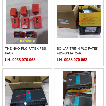
THẺ NHỚ PLC FATEK FBS
BỘ LẬP TRÌNH PLC FATEK
PACK
FBS-60MAT2-AC
LH: 0938.070.068
LH: 0938.070.068