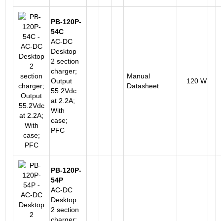
PB-120P-
54C
AC-DC
Desktop
2 section
charger;
Manual
Output
120 W
Datasheet
55.2Vdc
at 2.2A;
With
case;
PFC
PB-120P-
54P
AC-DC
Desktop
2 section
charger;