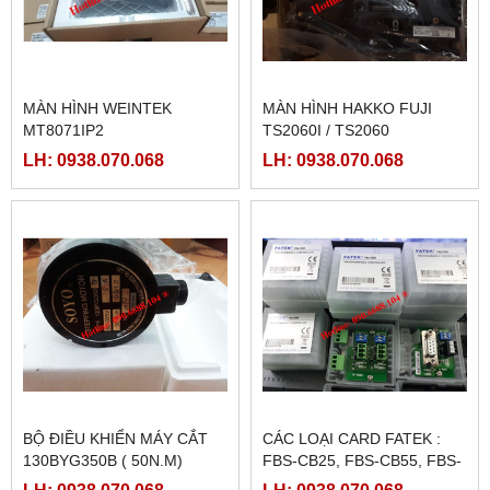
MÀN HÌNH WEINTEK
MÀN HÌNH HAKKO FUJI
MT8071IP2
TS2060I / TS2060
LH: 0938.070.068
LH: 0938.070.068
BỘ ĐIỀU KHIỂN MÁY CẮT
CÁC LOẠI CARD FATEK :
130BYG350B ( 50N.M)
FBS-CB25, FBS-CB55, FBS-
CB2, FBS-CB5
LH: 0938.070.068
LH: 0938.070.068