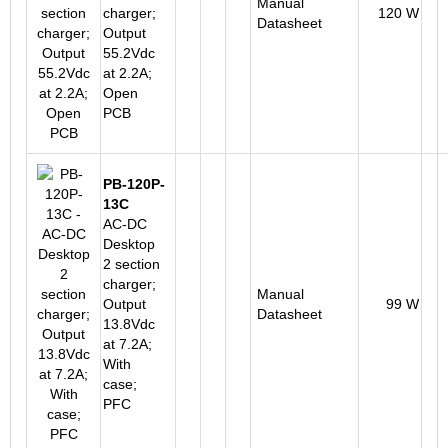
Manual
charger;
120 W
Datasheet
Output
55.2Vdc
at 2.2A;
Open
PCB
PB-120P-
13C
AC-DC
Desktop
2 section
charger;
Manual
Output
99 W
Datasheet
13.8Vdc
at 7.2A;
With
case;
PFC