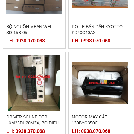
BỘ NGUỒN MEAN WELL
RƠ LE BÁN DẪN KYOTTO
SD-15B-05
KD40C40AX
LH: 0938.070.068
LH: 0938.070.068
DRIVER SCHNEIDER
MOTOR MÁY CẮT
LXM23DU20M3X, BỘ ĐIỀU
130BYG350C
KHIỂN SERVO
LH: 0938.070.068
LH: 0938.070.068