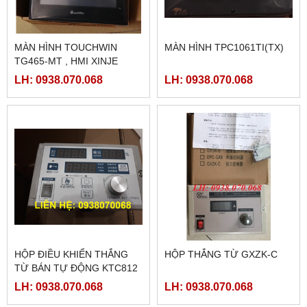
MÀN HÌNH TOUCHWIN
MÀN HÌNH TPC1061TI(TX)
TG465-MT , HMI XINJE
TG465-MT
LH: 0938.070.068
LH: 0938.070.068
HỘP ĐIỀU KHIỂN THẮNG
HỘP THẮNG TỪ GXZK-C
TỪ BÁN TỰ ĐỘNG KTC812
LH: 0938.070.068
LH: 0938.070.068