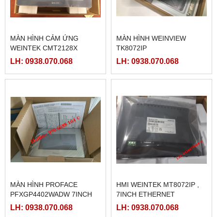
MÀN HÌNH CẢM ỨNG
MÀN HÌNH WEINVIEW
WEINTEK CMT2128X
TK8072IP
LH: 0938.070.068
LH: 0938.070.068
MÀN HÌNH PROFACE
HMI WEINTEK MT8072IP ,
PFXGP4402WADW 7INCH
7INCH ETHERNET
LH: 0938.070.068
LH: 0938.070.068