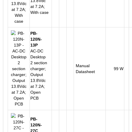
13.8Vdc
at 7.2A;
With case
PB-
120N-
13P
AC-DC
Desktop
2 section
Manual
charger;
99 W
Datasheet
Output
13.8Vdc
at 7.2A;
Open
PCB
PB-
120N-
27C