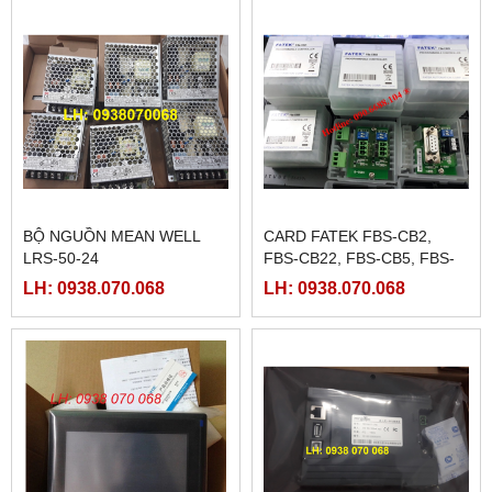
BỘ NGUỒN MEAN WELL
CARD FATEK FBS-CB2,
LRS-50-24
FBS-CB22, FBS-CB5, FBS-
CB25, FBS-CB55
LH: 0938.070.068
LH: 0938.070.068