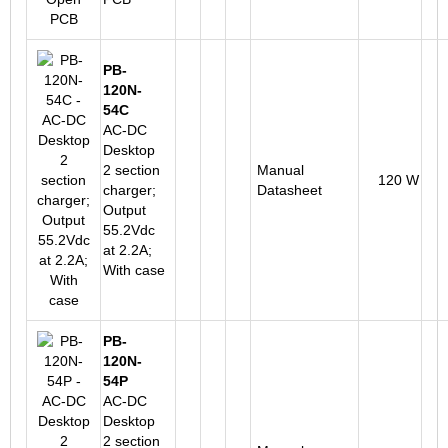
PB-
120N-
54C
AC-DC
Desktop
2 section
Manual
120 W
charger;
Datasheet
Output
55.2Vdc
at 2.2A;
With case
PB-
120N-
54P
AC-DC
Desktop
2 section