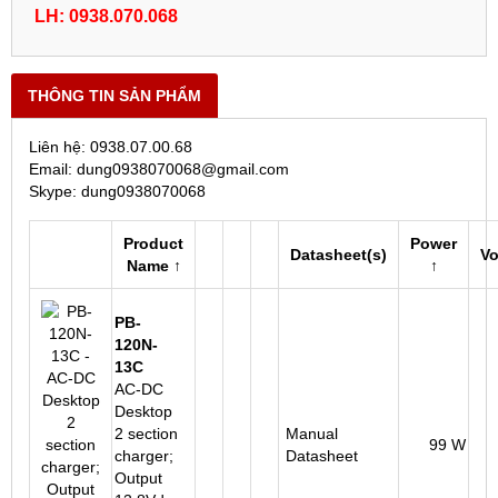
LH: 0938.070.068
THÔNG TIN SẢN PHẨM
Liên hệ: 0938.07.00.68
Email: dung0938070068@gmail.com
Skype: dung0938070068
Product
Power
Datasheet(s)
Vo
Name ↑
↑
PB-
120N-
13C
AC-DC
Desktop
2 section
Manual
99 W
charger;
Datasheet
Output