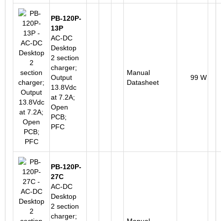
PB-120P-
13P
AC-DC
Desktop
2 section
charger;
Manual
Output
99 W
Datasheet
13.8Vdc
at 7.2A;
Open
PCB;
PFC
PB-120P-
27C
AC-DC
Desktop
2 section
charger;
Manual