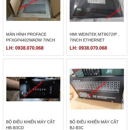
MÀN HÌNH PROFACE
HMI WEINTEK MT8072IP ,
PFXGP4402WADW 7INCH
7INCH ETHERNET
LH: 0938.070.068
LH: 0938.070.068
BỘ ĐIỀU KHIỂN MÁY CẮT
BỘ ĐIỀU KHIỂN MÁY CẮT
HB-B3CD
BJ-B3C