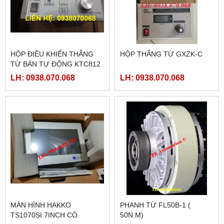
HỘP ĐIỀU KHIỂN THẮNG
HỘP THẮNG TỪ GXZK-C
TỪ BÁN TỰ ĐỘNG KTC812
LH: 0938.070.068
LH: 0938.070.068
MÀN HÌNH HAKKO
PHANH TỪ FL50B-1 (
TS1070SI 7INCH CÓ
50N.M)