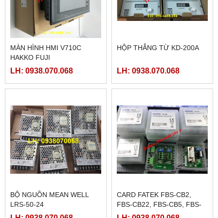
MÀN HÌNH HMI V710C
HỘP THẮNG TỪ KD-200A
HAKKO FUJI
LH: 0938.070.068
LH: 0938.070.068
BỘ NGUỒN MEAN WELL
CARD FATEK FBS-CB2,
LRS-50-24
FBS-CB22, FBS-CB5, FBS-
CB25, FBS-CB55
LH: 0938.070.068
LH: 0938.070.068