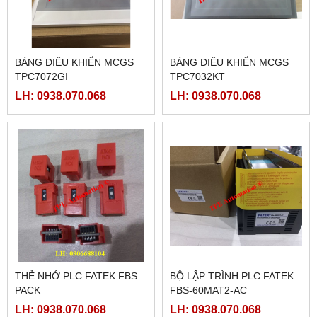
BẢNG ĐIỀU KHIỂN MCGS
BẢNG ĐIỀU KHIỂN MCGS
TPC7072GI
TPC7032KT
LH: 0938.070.068
LH: 0938.070.068
THẺ NHỚ PLC FATEK FBS
BỘ LẬP TRÌNH PLC FATEK
PACK
FBS-60MAT2-AC
LH: 0938.070.068
LH: 0938.070.068