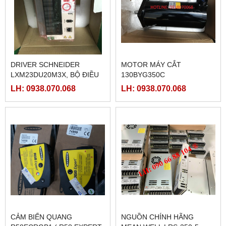
DRIVER SCHNEIDER
MOTOR MÁY CẮT
LXM23DU20M3X, BỘ ĐIỀU
130BYG350C
KHIỂN SERVO
LH: 0938.070.068
LH: 0938.070.068
LXM23DU20M3X
CẢM BIẾN QUANG
NGUỒN CHÍNH HÃNG