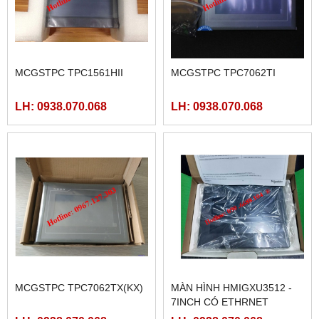
MCGSTPC TPC1561HII
MCGSTPC TPC7062TI
LH: 0938.070.068
LH: 0938.070.068
MCGSTPC TPC7062TX(KX)
MÀN HÌNH HMIGXU3512 -
7INCH CÓ ETHRNET