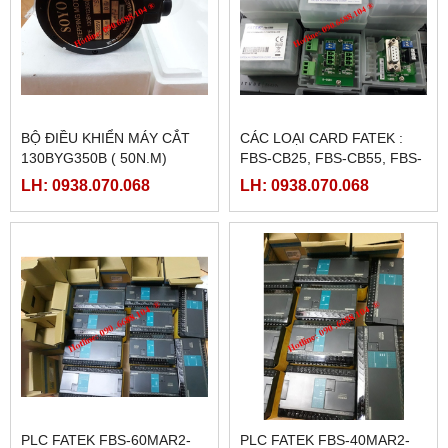
BỘ ĐIỀU KHIỂN MÁY CẮT
CÁC LOẠI CARD FATEK :
130BYG350B ( 50N.M)
FBS-CB25, FBS-CB55, FBS-
CB2, FBS-CB5
LH: 0938.070.068
LH: 0938.070.068
PLC FATEK FBS-60MAR2-
PLC FATEK FBS-40MAR2-