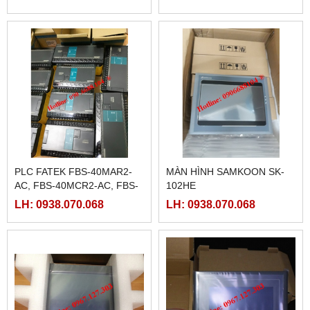
LRS-350-36, LRS-350-27,
AC,
LRS-350-48
PLC FATEK FBS-40MAR2-
MÀN HÌNH SAMKOON SK-
AC, FBS-40MCR2-AC, FBS-
102HE
40MCRT-AC, FBS-40MART-
LH: 0938.070.068
LH: 0938.070.068
AC