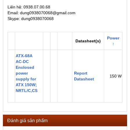
Liên hệ: 0938.07.00.68
Email: dung0938070068@gmail.com
Skype: dung0938070068
Power
Datasheet(s)
↑
ATX-68A
AC-DC
Enclosed
power
Report
150 W
supply for
Datasheet
ATX 150W;
NRTL/C,CS
Đánh giá sản phẩm