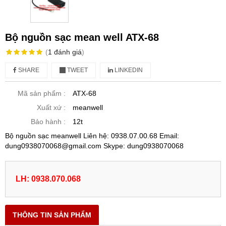
Bộ nguồn sạc mean well ATX-68
(
1
đánh giá
)
SHARE
TWEET
LINKEDIN
Mã sản phẩm :
ATX-68
Xuất xứ :
meanwell
Bảo hành :
12t
Bộ nguồn sạc meanwell Liên hệ: 0938.07.00.68 Email:
dung0938070068@gmail.com Skype: dung0938070068
LH: 0938.070.068
THÔNG TIN SẢN PHẨM