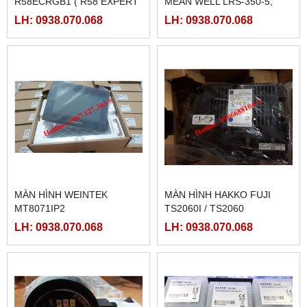
R58ECRGB1 ( R58 EXPERT
MEAN WELL LRS-350-5,
BANNER)
LRS-350-12, LRS-350-24,
LH: 0938.070.068
LH: 0938.070.068
LRS-350-36, LRS-350-27,
LRS-350-48
MÀN HÌNH WEINTEK
MÀN HÌNH HAKKO FUJI
MT8071IP2
TS2060I / TS2060
LH: 0938.070.068
LH: 0938.070.068