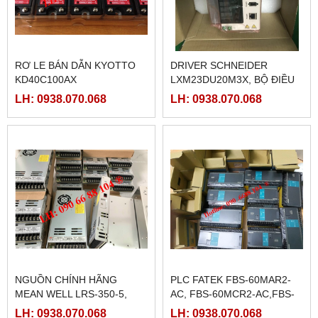
RƠ LE BÁN DẪN KYOTTO
DRIVER SCHNEIDER
KD40C100AX
LXM23DU20M3X, BỘ ĐIỀU
KHIỂN SERVO
LH: 0938.070.068
LH: 0938.070.068
LXM23DU20M3X
NGUỒN CHÍNH HÃNG
PLC FATEK FBS-60MAR2-
MEAN WELL LRS-350-5,
AC, FBS-60MCR2-AC,FBS-
LRS-350-12, LRS-350-24,
60MAT2-AC, FBS-60MCT2-
LH: 0938.070.068
LH: 0938.070.068