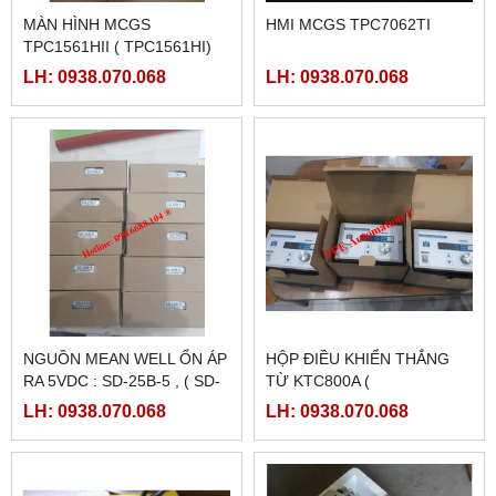
MÀN HÌNH MCGS
HMI MCGS TPC7062TI
TPC1561HII ( TPC1561HI)
LH: 0938.070.068
LH: 0938.070.068
NGUỒN MEAN WELL ỔN ÁP
HỘP ĐIỀU KHIỂN THẮNG
RA 5VDC : SD-25B-5 , ( SD-
TỪ KTC800A (
25B-12, SD-25B-24)
24VDC/4AMPE)
LH: 0938.070.068
LH: 0938.070.068