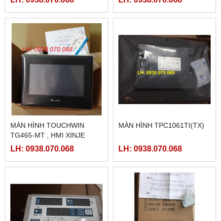
MÀN HÌNH TOUCHWIN
MÀN HÌNH TPC1061TI(TX)
TG465-MT , HMI XINJE
TG465-MT
LH: 0938.070.068
LH: 0938.070.068