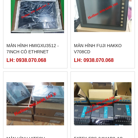
MÀN HÌNH HMIGXU3512 -
MÀN HÌNH FUJI HAKKO
7INCH CÓ ETHRNET
V708CD
LH: 0938.070.068
LH: 0938.070.068