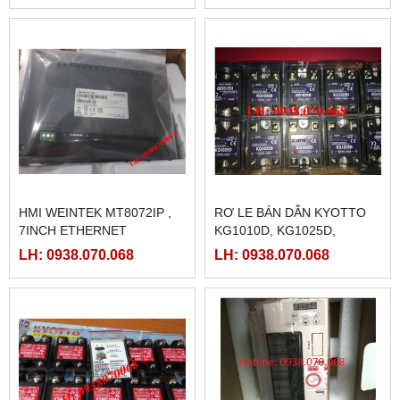
HMI WEINTEK MT8072IP ,
RƠ LE BÁN DẪN KYOTTO
7INCH ETHERNET
KG1010D, KG1025D,
KG1040D VÀ KG1075D
LH: 0938.070.068
LH: 0938.070.068