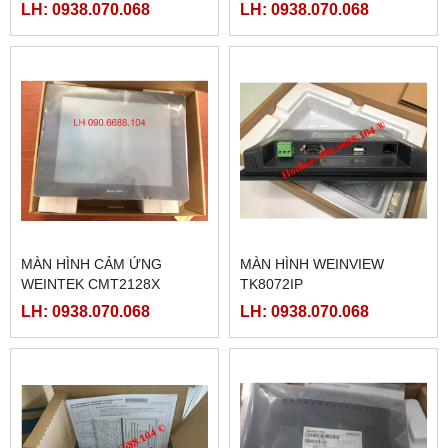
ETHERNET
LH: 0938.070.068
LH: 0938.070.068
MÀN HÌNH CẢM ỨNG
MÀN HÌNH WEINVIEW
WEINTEK CMT2128X
TK8072IP
LH: 0938.070.068
LH: 0938.070.068