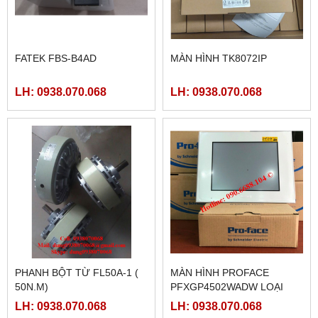
FATEK FBS-B4AD
MÀN HÌNH TK8072IP
LH: 0938.070.068
LH: 0938.070.068
PHANH BỘT TỪ FL50A-1 (
MÀN HÌNH PROFACE
50N.M)
PFXGP4502WADW LOẠI
10INCH
LH: 0938.070.068
LH: 0938.070.068