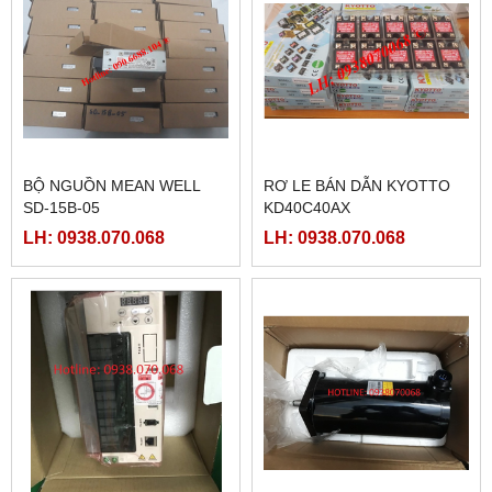
BỘ NGUỒN MEAN WELL
RƠ LE BÁN DẪN KYOTTO
SD-15B-05
KD40C40AX
LH: 0938.070.068
LH: 0938.070.068