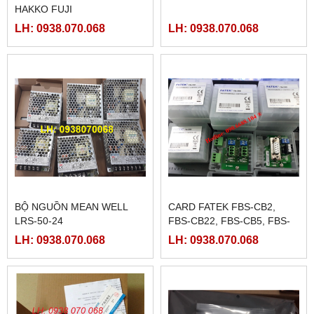
HAKKO FUJI
LH: 0938.070.068
LH: 0938.070.068
BỘ NGUỒN MEAN WELL
CARD FATEK FBS-CB2,
LRS-50-24
FBS-CB22, FBS-CB5, FBS-
CB25, FBS-CB55
LH: 0938.070.068
LH: 0938.070.068