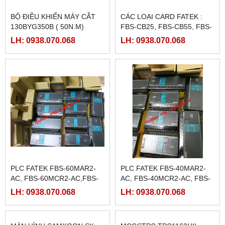
BỘ ĐIỀU KHIỂN MÁY CẮT
CÁC LOẠI CARD FATEK :
130BYG350B ( 50N.M)
FBS-CB25, FBS-CB55, FBS-
CB2, FBS-CB5
LH: 0938.070.068
LH: 0938.070.068
PLC FATEK FBS-60MAR2-
PLC FATEK FBS-40MAR2-
AC, FBS-60MCR2-AC,FBS-
AC, FBS-40MCR2-AC, FBS-
60MAT2-AC, FBS-60MCT2-
40MCRT-AC, FBS-40MART-
LH: 0938.070.068
LH: 0938.070.068
AC,
AC