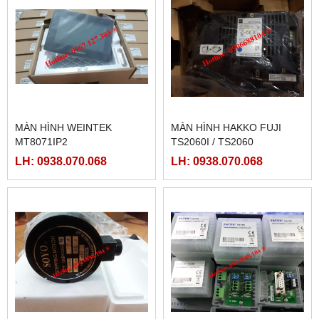
MÀN HÌNH WEINTEK
MÀN HÌNH HAKKO FUJI
MT8071IP2
TS2060I / TS2060
LH: 0938.070.068
LH: 0938.070.068