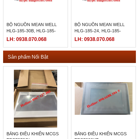
BỘ NGUỒN MEAN WELL
BỘ NGUỒN MEAN WELL
HLG-185-30B, HLG-185-
HLG-185-24, HLG-185-
30D, HLG-185-36,HLG-185-
24A,HLG-185-24B,HLG-185-
LH: 0938.070.068
LH: 0938.070.068
36A,HLG-185-36B,HLG-185-
24D,HLG-185-30,HLG-185-
36D
30A
Sản phẩm Nổi Bật
BẢNG ĐIỀU KHIỂN MCGS
BẢNG ĐIỀU KHIỂN MCGS