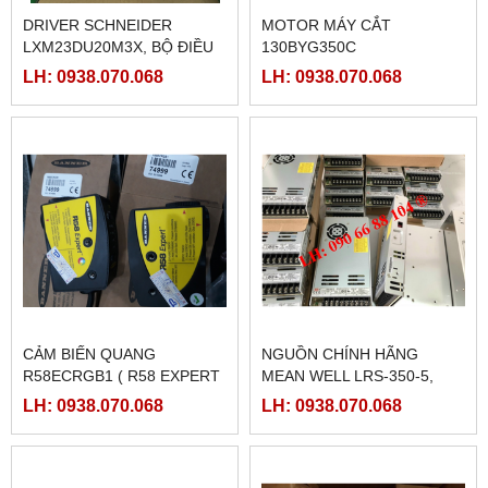
DRIVER SCHNEIDER
MOTOR MÁY CẮT
LXM23DU20M3X, BỘ ĐIỀU
130BYG350C
KHIỂN SERVO
LH: 0938.070.068
LH: 0938.070.068
LXM23DU20M3X
CẢM BIẾN QUANG
NGUỒN CHÍNH HÃNG
R58ECRGB1 ( R58 EXPERT
MEAN WELL LRS-350-5,
BANNER)
LRS-350-12, LRS-350-24,
LH: 0938.070.068
LH: 0938.070.068
LRS-350-36, LRS-350-27,
LRS-350-48