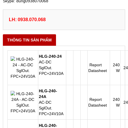
Skype: dung0938070068
LH: 0938.070.068
THÔNG TIN SẢN PHẨM
HLG-240-24
AC-DC
Report
240
SglOut.
2
Datasheet
W
FPC+24V10A
HLG-240-
24A
Report
240
AC-DC
2
Datasheet
W
SglOut.
FPC+24V10A
HLG-240-