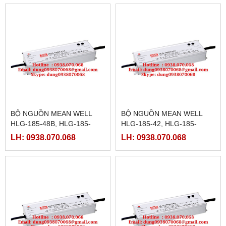
20B,HLG-185H-20D
15,HLG-185H-15A
BỘ NGUỒN MEAN WELL
BỘ NGUỒN MEAN WELL
HLG-185-48B, HLG-185-
HLG-185-42, HLG-185-
48D,HLG-185-54,HLG-185-
42A,HLG-185-42B,HLG-185-
LH: 0938.070.068
LH: 0938.070.068
54A,HLG-185-54B,HLG-185-
42D, HLG-185-48,HLG-185-
54D,
48A