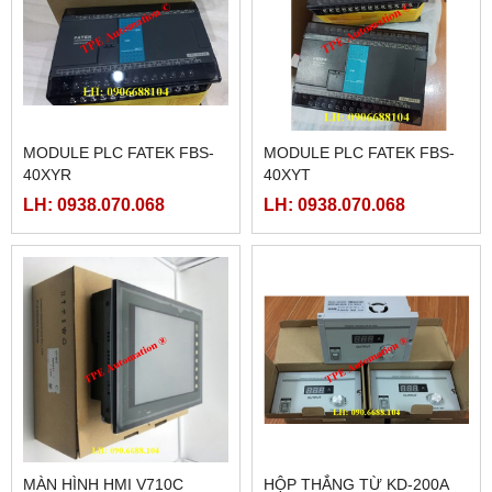
MODULE PLC FATEK FBS-
MODULE PLC FATEK FBS-
40XYR
40XYT
LH: 0938.070.068
LH: 0938.070.068
MÀN HÌNH HMI V710C
HỘP THẮNG TỪ KD-200A