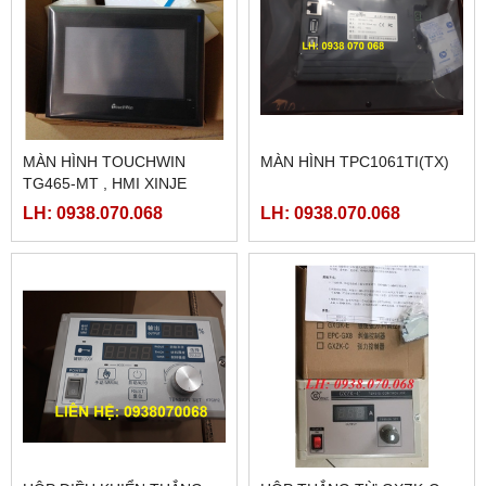
MÀN HÌNH TOUCHWIN
MÀN HÌNH TPC1061TI(TX)
TG465-MT , HMI XINJE
TG465-MT
LH: 0938.070.068
LH: 0938.070.068