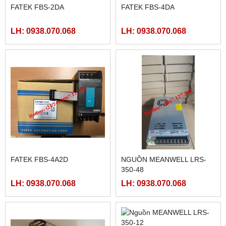
MÀN HÌNH HMIGXU3512 -
MÀN HÌNH FUJI HAKKO
7INCH CÓ ETHRNET
V708CD
LH: 0938.070.068
LH: 0938.070.068
MÀN HÌNH HITECH
FATEK FBS-24MAR2-AC
PWS5610T-S
LH: 0938.070.068
LH: 0938.070.068