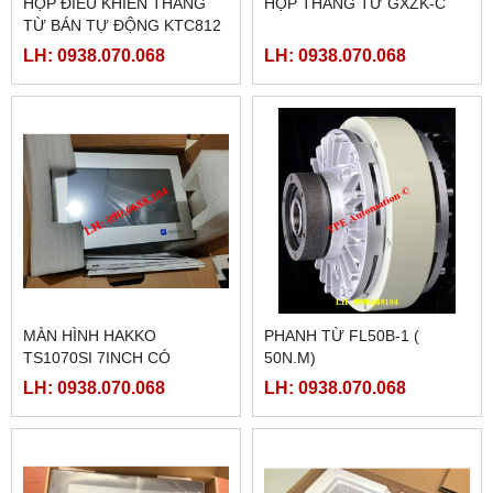
HỘP ĐIỀU KHIỂN THẮNG
HỘP THẮNG TỪ GXZK-C
TỪ BÁN TỰ ĐỘNG KTC812
LH: 0938.070.068
LH: 0938.070.068
MÀN HÌNH HAKKO
PHANH TỪ FL50B-1 (
TS1070SI 7INCH CÓ
50N.M)
ETHERNET
LH: 0938.070.068
LH: 0938.070.068