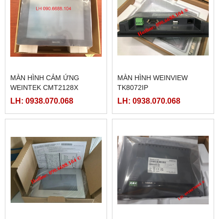
MÀN HÌNH CẢM ỨNG
MÀN HÌNH WEINVIEW
WEINTEK CMT2128X
TK8072IP
LH: 0938.070.068
LH: 0938.070.068