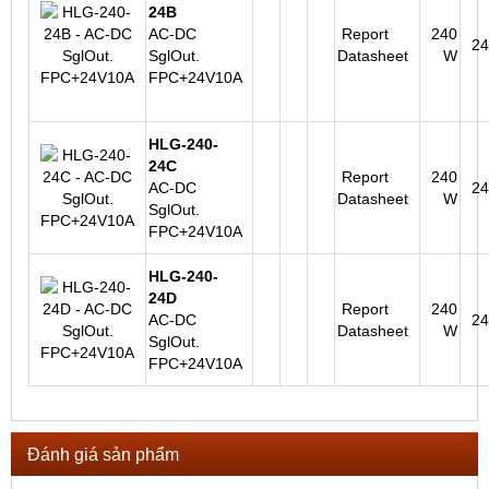
24B
AC-DC
Report
240
2
SglOut.
Datasheet
W
FPC+24V10A
HLG-240-
24C
Report
240
AC-DC
2
Datasheet
W
SglOut.
FPC+24V10A
HLG-240-
24D
Report
240
AC-DC
2
Datasheet
W
SglOut.
FPC+24V10A
Đánh giá sản phẩm