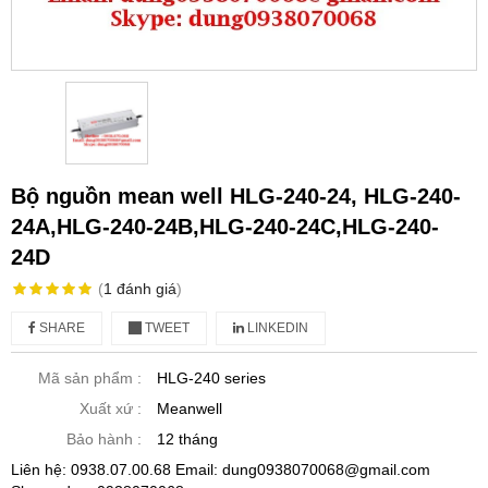
Bộ nguồn mean well HLG-240-24, HLG-240-
24A,HLG-240-24B,HLG-240-24C,HLG-240-
24D
(
1
đánh giá
)
SHARE
TWEET
LINKEDIN
Mã sản phẩm :
HLG-240 series
Xuất xứ :
Meanwell
Bảo hành :
12 tháng
Liên hệ: 0938.07.00.68 Email: dung0938070068@gmail.com