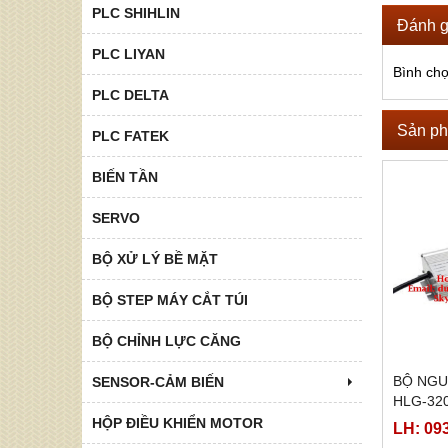
PLC SHIHLIN
Đánh g
PLC LIYAN
Bình ch
PLC DELTA
Sản ph
PLC FATEK
BIẾN TẦN
SERVO
BỘ XỬ LÝ BỀ MẶT
BỘ STEP MÁY CẮT TÚI
BỘ CHỈNH LỰC CĂNG
BỘ NGU
SENSOR-CẢM BIẾN
HLG-320
54A, HL
HỘP ĐIỀU KHIỂN MOTOR
LH: 09
320H-54