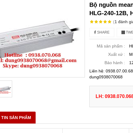
Bộ nguồn mean
HLG-240-12B, 
(
1
đánh gi
SHARE
TWE
Mã sản phẩm :
H
Xuất xứ :
M
Bảo hành :
1
Liên hệ: 0938.07.00.
dung0938070068
LH: 0938.070.06
 TIN SẢN PHẨM