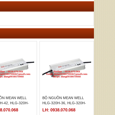
ỒN MEAN WELL
BỘ NGUỒN MEAN WELL
H-42, HLG-320H-
HLG-320H-36, HLG-320H-
-320H-42B,HLG-
36A,HLG-320H-36B,HLG-
8.070.068
LH: 0938.070.068
C,HLG-320H-42D
320H-36C,HLG-320H-36D