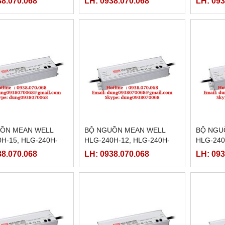
38.070.068
LH: 0938.070.068
LH: 093
6C,HLG-240H-36D
240H-30C,HLG-240H-30D
240H-24
ỒN MEAN WELL
BỘ NGUỒN MEAN WELL
BỘ NGU
H-15, HLG-240H-
HLG-240H-12, HLG-240H-
HLG-240
-240H-15B,HLG-
12A,HLG-240H-12B,HLG-
54A,HLG
38.070.068
LH: 0938.070.068
LH: 093
5C,HLG-240H-15D
240H-12C,HLG-240H-12D
54C,HLG