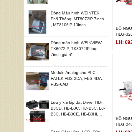
Dòng Màn hình WEINTEK
Phổ Thông: MT8072iP 7inch
, MT8106iP 10inch
BỘ NGU
HLG-320
12A,HLG
LH: 09
Dòng màn hình WEINVIEW
320H-1
TK6072IP, TK8072IP loại
7inch giá rẽ
Module Analog cho PLC
FATEK FBS-2DA, FBS-4DA,
FBS-6AD
Lưu ý khi lắp đặt Driver HB-
B3CD, HB-B3C, HD-B3C, BJ-
B3C, HB-B3CE, HB-B3HL,..
BỘ NGU
HLG-240
36A,HLG
Thay Cảm Ứng, LCD, Sửa