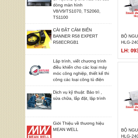
dòng màn hình
V8/V9/TS1070, TS2060,
TS1100
CÀI ĐẶT CẢM BIẾN
BANNER R58 EXPERT
BỘ NGU
R58ECRGB1
HLG-240
42A,HLG
LH: 09
42C,HL
Lập trình, viết chương trình
điều khiển cho các loại máy
móc công nghiệp, thiết kế thi
công các loại công tủ điện
Dịch vụ kỹ thuật: Bảo trì ,
sửa chữa, lắp đặt, lập trình
Giới Thiệu về thương hiệu
MEAN WELL
BỘ NGU
HLG-240