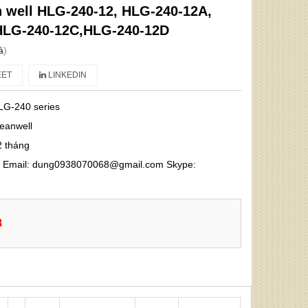
 well HLG-240-12, HLG-240-12A,
HLG-240-12C,HLG-240-12D
á
)
ET
LINKEDIN
LG-240 series
eanwell
2 tháng
68 Email: dung0938070068@gmail.com Skype:
8