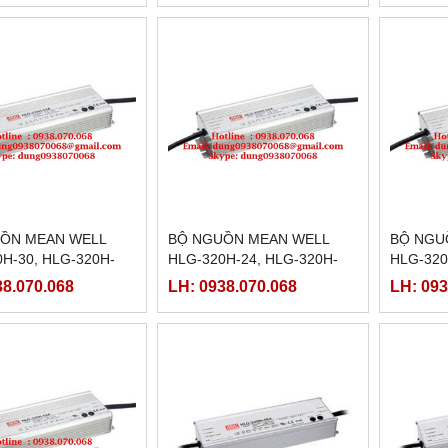
ỒN MEAN WELL
BỘ NGUỒN MEAN WELL
BỘ NGU
H-30, HLG-320H-
HLG-320H-24, HLG-320H-
HLG-320
-320H-30B,HLG-
24A,HLG-320H-24B,HLG-
20A,HLG
38.070.068
LH: 0938.070.068
LH: 093
0C,HLG-320H-30D
320H-24C,HLG-320H-24D
320H-20