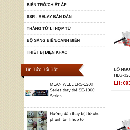
BIẾN TRỞ/CHIẾT ÁP
SSR - RELAY BÁN DẪN
THẮNG TỪ-LI HỢP TỪ
BỘ SÀNG BIÊN/CANH BIÊN
THIẾT BỊ ĐIỆN KHÁC
Tin Tức Bổi Bật
BỘ NGU
HLG-320
30A,HLG
LH: 09
MEAN WELL LRS-1200
320H-3
Series thay thế SE-1000
Series
Hướng dẫn thay bột từ cho
phanh từ, li hợp từ