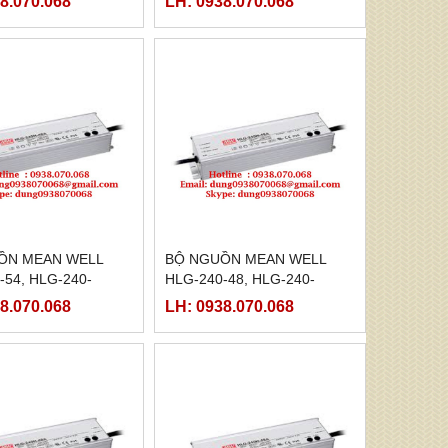
8.070.068
LH: 0938.070.068
C,HLG-240H-24D
240H-20C,HLG-240H-20D
ỒN MEAN WELL
BỘ NGUỒN MEAN WELL
-54, HLG-240-
HLG-240-48, HLG-240-
-240-54B,HLG-240-
48A,HLG-240-48B,HLG-240-
8.070.068
LH: 0938.070.068
-240-54D
48C,HLG-240-48D