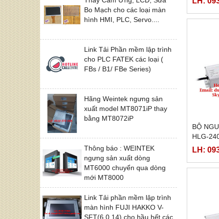
LH: 09
240H-3
Bo Mạch cho các loại màn
hình HMI, PLC, Servo....
Link Tải Phần mềm lập trình
cho PLC FATEK các loại (
FBs / B1/ FBe Series)
Hãng Weintek ngưng sản
xuất model MT8071iP thay
bằng MT8072iP
BỘ NGU
HLG-240
15A,HLG
Thông báo : WEINTEK
LH: 09
240H-1
ngưng sản xuất dòng
MT6000 chuyển qua dòng
mới MT8000
Link Tải phần mềm lập trình
màn hình FUJI HAKKO V-
SFT(6.0.14) cho hầu hết các