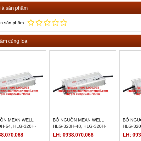
iá sản phẩm
ọn sản phẩm:
ẩm cùng loại
ỒN MEAN WELL
BỘ NGUỒN MEAN WELL
BỘ NGU
H-54, HLG-320H-
HLG-320H-48, HLG-320H-
HLG-320
G-320H-54B, HLG-
48A, HLG-320H-48B, HLG-
42A,HLG
38.070.068
LH: 0938.070.068
LH: 093
C, HLG-320H-54D
320H-48C, HLG-320H-48D
320H-42