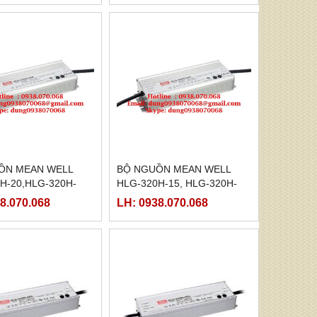
ỒN MEAN WELL
BỘ NGUỒN MEAN WELL
H-20,HLG-320H-
HLG-320H-15, HLG-320H-
-320H-20B,HLG-
15A,HLG-320H-15B,HLG-
8.070.068
LH: 0938.070.068
C,HLG-320H-20D
320H-15C,HLG-320H-15D