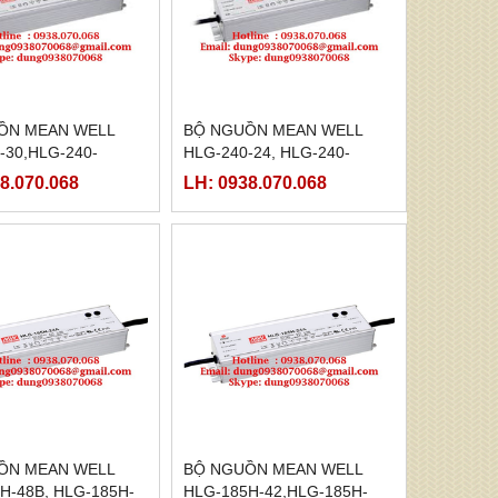
ỒN MEAN WELL
BỘ NGUỒN MEAN WELL
-30,HLG-240-
HLG-240-24, HLG-240-
-240-30B,HLG-240-
24A,HLG-240-24B,HLG-240-
8.070.068
LH: 0938.070.068
-240-30D
24C,HLG-240-24D
ỒN MEAN WELL
BỘ NGUỒN MEAN WELL
H-48B, HLG-185H-
HLG-185H-42,HLG-185H-