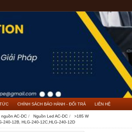
 TỨC
CHÍNH SÁCH BẢO HÀNH - ĐỔI TRẢ
LIÊN HỆ
 nguồn AC-DC
Nguồn Led AC-DC
>185 W
LG-240-12B, HLG-240-12C,HLG-240-12D