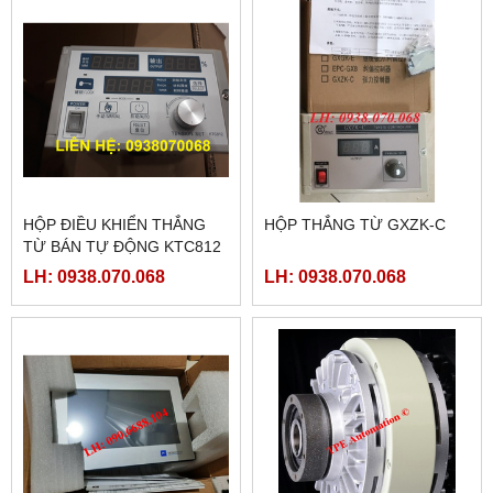
HỘP ĐIỀU KHIỂN THẮNG
HỘP THẮNG TỪ GXZK-C
TỪ BÁN TỰ ĐỘNG KTC812
LH: 0938.070.068
LH: 0938.070.068