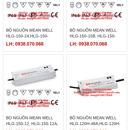
BỘ NGUỒN MEAN WELL
BỘ NGUỒN MEAN WELL
HLG-150-24,HLG-150-
HLG-150-15B, HLG-150-
24A,HLG-150-24B,HLG-150-
15D,HLG-150-20, HLG-150-
LH: 0938.070.068
LH: 0938.070.068
24D,HLG-150-30,HLG-150-
20A,HLG-150-20B,HLG-150-
30A,HLG-150-30B
20D,
BỌ NGUỒN MEAN WELL
BỘ NGUỒN MEAN WELL
HLG-150-12, HLG-150-12A,
HLG-120H-48A,HLG-120H-
HLG-150-12B,HLG-150-
48D