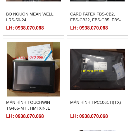
BỘ NGUỒN MEAN WELL
CARD FATEK FBS-CB2,
LRS-50-24
FBS-CB22, FBS-CB5, FBS-
CB25, FBS-CB55
LH: 0938.070.068
LH: 0938.070.068
MÀN HÌNH TOUCHWIN
MÀN HÌNH TPC1061TI(TX)
TG465-MT , HMI XINJE
TG465-MT
LH: 0938.070.068
LH: 0938.070.068