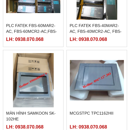
PLC FATEK FBS-60MAR2-
PLC FATEK FBS-40MAR2-
AC, FBS-60MCR2-AC,FBS-
AC, FBS-40MCR2-AC, FBS-
60MAT2-AC, FBS-60MCT2-
40MCRT-AC, FBS-40MART-
LH: 0938.070.068
LH: 0938.070.068
AC,
AC
MÀN HÌNH SAMKOON SK-
MCGSTPC TPC1162HII
102HE
LH: 0938.070.068
LH: 0938.070.068