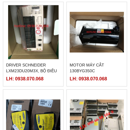
DRIVER SCHNEIDER
MOTOR MÁY CẮT
LXM23DU20M3X, BỘ ĐIỀU
130BYG350C
KHIỂN SERVO
LH: 0938.070.068
LH: 0938.070.068
LXM23DU20M3X