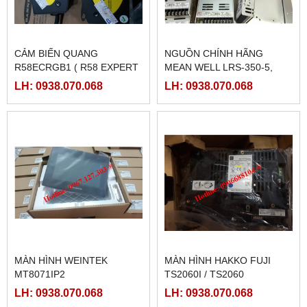
CẢM BIẾN QUANG
NGUỒN CHÍNH HÃNG
R58ECRGB1 ( R58 EXPERT
MEAN WELL LRS-350-5,
BANNER)
LRS-350-12, LRS-350-24,
LH: 0938.070.068
LH: 0938.070.068
LRS-350-36, LRS-350-27,
LRS-350-48
MÀN HÌNH WEINTEK
MÀN HÌNH HAKKO FUJI
MT8071IP2
TS2060I / TS2060
LH: 0938.070.068
LH: 0938.070.068