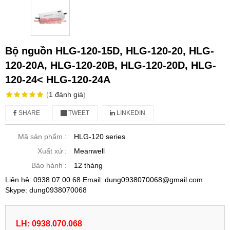
Bộ nguồn HLG-120-15D, HLG-120-20, HLG-
120-20A, HLG-120-20B, HLG-120-20D, HLG-
120-24< HLG-120-24A
(
1
đánh giá
)
SHARE
TWEET
LINKEDIN
Mã sản phẩm :
HLG-120 series
Xuất xứ :
Meanwell
Bảo hành :
12 tháng
Liên hệ: 0938.07.00.68 Email: dung0938070068@gmail.com
Skype: dung0938070068
LH: 0938.070.068