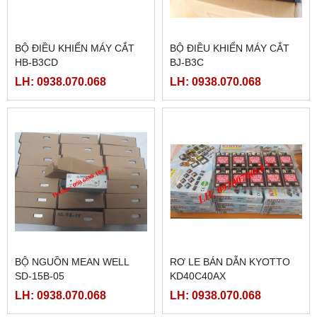
BỘ ĐIỀU KHIỂN MÁY CẮT
BỘ ĐIỀU KHIỂN MÁY CẮT
HB-B3CD
BJ-B3C
LH: 0938.070.068
LH: 0938.070.068
BỘ NGUỒN MEAN WELL
RƠ LE BÁN DẪN KYOTTO
SD-15B-05
KD40C40AX
LH: 0938.070.068
LH: 0938.070.068