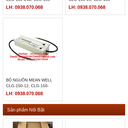
24C,CLG-150-30,CLG-150-
20A,CLG-150-20B,CLG-150-
LH: 0938.070.068
LH: 0938.070.068
30A,CLG-150-30B,CLG-150-
20C,CLG-150-24,CLG-150-
30C,CLG-150-36
24A
BỘ NGUỒN MEAN WELL
CLG-150-12, CLG-150-
12A,CLG-150-12B,CLG-150-
LH: 0938.070.068
12C,CLG-150-15,CLG-150-
15A,
Sản phẩm Nổi Bật