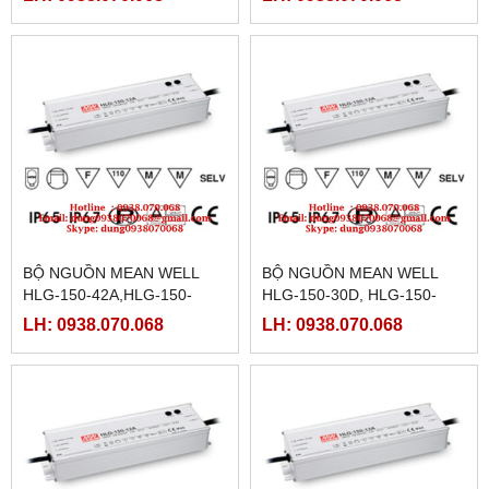
150H-12D,HLG-150H-
54B,HLG-150-54D
15,HLG-150H-15A,
BỘ NGUỒN MEAN WELL
BỘ NGUỒN MEAN WELL
HLG-150-42A,HLG-150-
HLG-150-30D, HLG-150-
42B,HLG-150-42D,HLG-150-
36,HLG-150-36A,HLG-150-
LH: 0938.070.068
LH: 0938.070.068
48,HLG-150-48A,HLG-150-
36B,HLG-150-36D,HLG-150-
48B
42