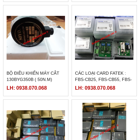
BỘ ĐIỀU KHIỂN MÁY CẮT
CÁC LOẠI CARD FATEK :
130BYG350B ( 50N.M)
FBS-CB25, FBS-CB55, FBS-
CB2, FBS-CB5
LH: 0938.070.068
LH: 0938.070.068