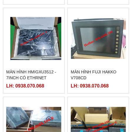
MÀN HÌNH HMIGXU3512 -
MÀN HÌNH FUJI HAKKO
7INCH CÓ ETHRNET
V708CD
LH: 0938.070.068
LH: 0938.070.068