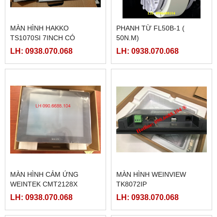
MÀN HÌNH HAKKO
PHANH TỪ FL50B-1 (
TS1070SI 7INCH CÓ
50N.M)
ETHERNET
LH: 0938.070.068
LH: 0938.070.068
MÀN HÌNH CẢM ỨNG
MÀN HÌNH WEINVIEW
WEINTEK CMT2128X
TK8072IP
LH: 0938.070.068
LH: 0938.070.068