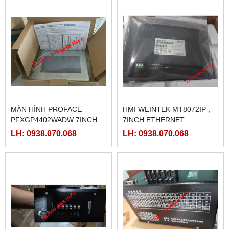
MÀN HÌNH PROFACE
HMI WEINTEK MT8072IP ,
PFXGP4402WADW 7INCH
7INCH ETHERNET
LH: 0938.070.068
LH: 0938.070.068