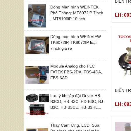
BIẾN T
Dòng Màn hình WEINTEK
Phổ Thông: MT8072iP 7inch
LH: 09
, MT8106iP 10inch
Dòng màn hình WEINVIEW
TK6072IP, TK8072IP loại
7inch giá rẽ
Module Analog cho PLC
FATEK FBS-2DA, FBS-4DA,
FBS-6AD
BIẾN T
Lưu ý khi lắp đặt Driver HB-
B3CD, HB-B3C, HD-B3C, BJ-
LH: 09
B3C, HB-B3CE, HB-B3HL,..
Thay Cảm Ứng, LCD, Sửa
Bo Mạch cho các loại màn