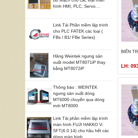
hình HMI, PLC, Servo....
Link Tải Phần mềm lập trình
cho PLC FATEK các loại (
FBs / B1/ FBe Series)
BIẾN T
Hãng Weintek ngưng sản
xuất model MT8071iP thay
LH: 09
bằng MT8072iP
Thông báo : WEINTEK
ngưng sản xuất dòng
MT6000 chuyển qua dòng
mới MT8000
Link Tải phần mềm lập trình
màn hình FUJI HAKKO V-
SFT(6.0.14) cho hầu hết các
dòng màn hình