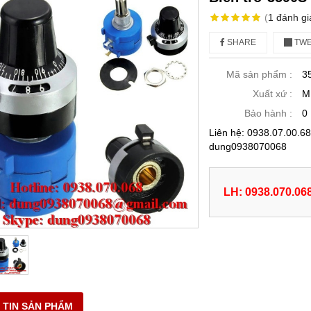
(
1
đánh gi
SHARE
TWE
Mã sản phẩm :
3
Xuất xứ :
M
Bảo hành :
0
Liên hệ: 0938.07.00.
dung0938070068
LH: 0938.070.06
 TIN SẢN PHẨM