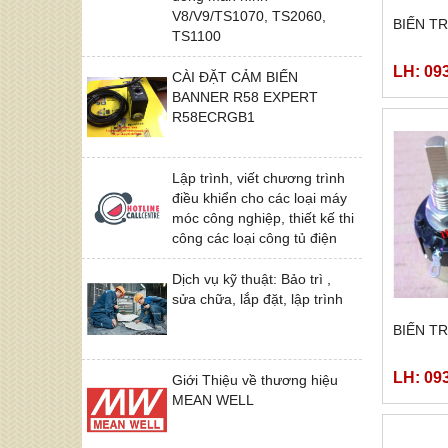
V8/V9/TS1070, TS2060,
BIẾN T
TS1100
LH: 09
CÀI ĐẶT CẢM BIẾN
BANNER R58 EXPERT
R58ECRGB1
Lập trình, viết chương trình
điều khiển cho các loại máy
móc công nghiệp, thiết kế thi
công các loại công tủ điện
Dịch vụ kỹ thuật: Bảo trì ,
sửa chữa, lắp đặt, lập trình
BIẾN T
LH: 09
Giới Thiệu về thương hiệu
MEAN WELL