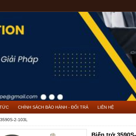
 TỨC
CHÍNH SÁCH BẢO HÀNH - ĐỔI TRẢ
LIÊN HỆ
ở 3590S-2-103L
Biến trở 3590S