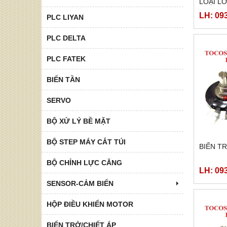
LOẠI L
LH: 09
PLC LIYAN
PLC DELTA
PLC FATEK
BIẾN TẦN
SERVO
BỘ XỬ LÝ BỀ MẶT
BỘ STEP MÁY CẮT TÚI
BIẾN T
BỘ CHỈNH LỰC CĂNG
LH: 09
SENSOR-CẢM BIẾN
HỘP ĐIỀU KHIỂN MOTOR
BIẾN TRỞ/CHIẾT ÁP