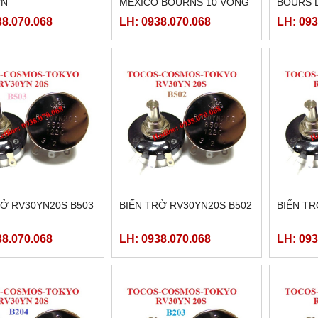
ỚN
MEXICO BOURNS 10 VÒNG
BOURS 
( 1KOHM, 2KOHM, 5KHOM,
38.070.068
LH: 0938.070.068
LH: 093
10KHOM,..)
RỞ RV30YN20S B503
BIẾN TRỞ RV30YN20S B502
BIẾN TR
38.070.068
LH: 0938.070.068
LH: 093