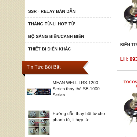
SSR - RELAY BÁN DẪN
THẮNG TỪ-LI HỢP TỪ
BỘ SÀNG BIÊN/CANH BIÊN
BIẾN T
THIẾT BỊ ĐIỆN KHÁC
LH: 09
Tin Tức Bổi Bật
MEAN WELL LRS-1200
Series thay thế SE-1000
Series
Hướng dẫn thay bột từ cho
phanh từ, li hợp từ