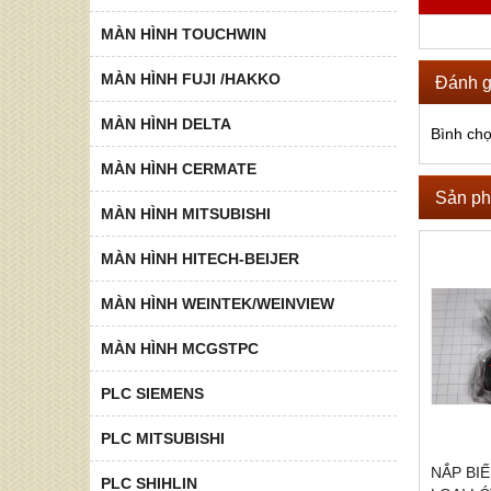
MÀN HÌNH TOUCHWIN
MÀN HÌNH FUJI /HAKKO
Đánh g
MÀN HÌNH DELTA
Bình ch
MÀN HÌNH CERMATE
Sản ph
MÀN HÌNH MITSUBISHI
MÀN HÌNH HITECH-BEIJER
MÀN HÌNH WEINTEK/WEINVIEW
MÀN HÌNH MCGSTPC
PLC SIEMENS
PLC MITSUBISHI
NẮP BI
PLC SHIHLIN