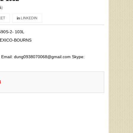
á
)
ET
LINKEDIN
590S-2- 103L
EXICO-BOURNS
68 Email: dung0938070068@gmail.com Skype:
8