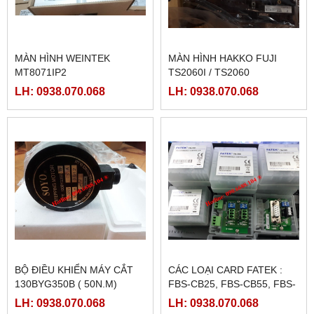
MÀN HÌNH WEINTEK
MÀN HÌNH HAKKO FUJI
MT8071IP2
TS2060I / TS2060
LH: 0938.070.068
LH: 0938.070.068
BỘ ĐIỀU KHIỂN MÁY CẮT
CÁC LOẠI CARD FATEK :
130BYG350B ( 50N.M)
FBS-CB25, FBS-CB55, FBS-
CB2, FBS-CB5
LH: 0938.070.068
LH: 0938.070.068