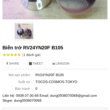
Biến trở RV24YN20F B105
(
1
đánh giá
)
SHARE
TWEET
LINKEDIN
Mã sản phẩm :
RV24YN20F B105
Xuất xứ :
TOCOS-COSMOS-TOKYO
Bảo hành :
0
Liên hệ: 0938.07.00.68 Email: dung0938070068@gmail.com
Skype: dung0938070068