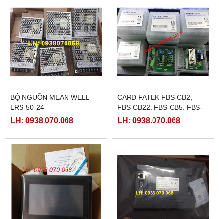
BỘ NGUỒN MEAN WELL
CARD FATEK FBS-CB2,
LRS-50-24
FBS-CB22, FBS-CB5, FBS-
CB25, FBS-CB55
LH: 0938.070.068
LH: 0938.070.068