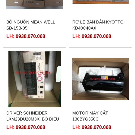
BỘ NGUỒN MEAN WELL
RƠ LE BÁN DẪN KYOTTO
SD-15B-05
KD40C40AX
LH: 0938.070.068
LH: 0938.070.068
DRIVER SCHNEIDER
MOTOR MÁY CẮT
LXM23DU20M3X, BỘ ĐIỀU
130BYG350C
KHIỂN SERVO
LH: 0938.070.068
LH: 0938.070.068
LXM23DU20M3X