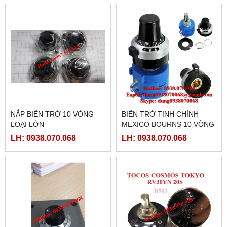
NẮP BIẾN TRỞ 10 VÒNG
BIẾN TRỞ TINH CHỈNH
LOẠI LỚN
MEXICO BOURNS 10 VÒNG
( 1KOHM, 2KOHM, 5KHOM,
LH: 0938.070.068
LH: 0938.070.068
10KHOM,..)