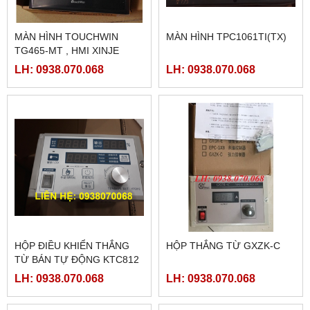
MÀN HÌNH TOUCHWIN
MÀN HÌNH TPC1061TI(TX)
TG465-MT , HMI XINJE
TG465-MT
LH: 0938.070.068
LH: 0938.070.068
HỘP ĐIỀU KHIỂN THẮNG
HỘP THẮNG TỪ GXZK-C
TỪ BÁN TỰ ĐỘNG KTC812
LH: 0938.070.068
LH: 0938.070.068