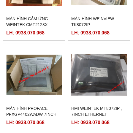
MÀN HÌNH CẢM ỨNG
MÀN HÌNH WEINVIEW
WEINTEK CMT2128X
TK8072IP
LH: 0938.070.068
LH: 0938.070.068
MÀN HÌNH PROFACE
HMI WEINTEK MT8072IP ,
PFXGP4402WADW 7INCH
7INCH ETHERNET
LH: 0938.070.068
LH: 0938.070.068