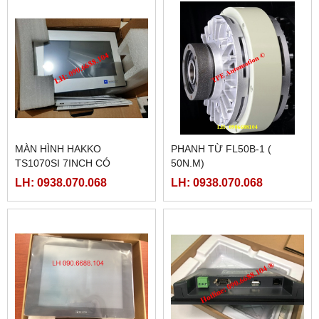
MÀN HÌNH HAKKO
PHANH TỪ FL50B-1 (
TS1070SI 7INCH CÓ
50N.M)
ETHERNET
LH: 0938.070.068
LH: 0938.070.068