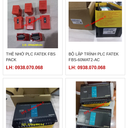
THẺ NHỚ PLC FATEK FBS
BỘ LẬP TRÌNH PLC FATEK
PACK
FBS-60MAT2-AC
LH: 0938.070.068
LH: 0938.070.068