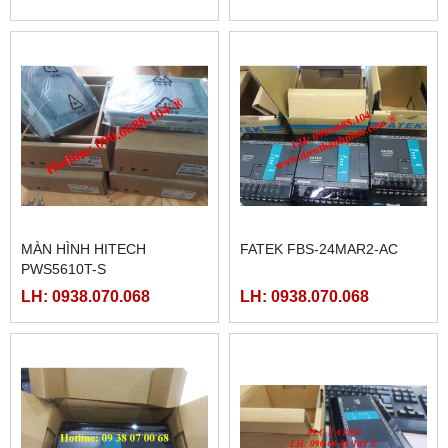
MÀN HÌNH HITECH
FATEK FBS-24MAR2-AC
PWS5610T-S
LH: 0938.070.068
LH: 0938.070.068