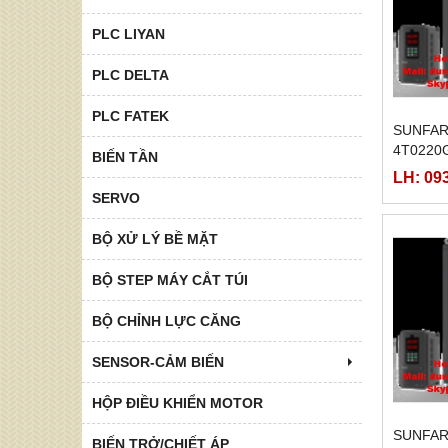
PLC LIYAN
PLC DELTA
PLC FATEK
SUNFAR
4T0220
BIẾN TẦN
LH: 09
SERVO
BỘ XỬ LÝ BỀ MẶT
BỘ STEP MÁY CẮT TÚI
BỘ CHỈNH LỰC CĂNG
SENSOR-CẢM BIẾN
HỘP ĐIỀU KHIỂN MOTOR
SUNFAR
BIẾN TRỞ/CHIẾT ÁP