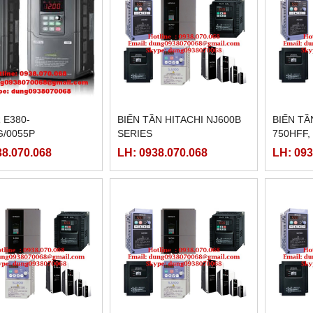
 E380-
BIẾN TẦN HITACHI NJ600B
BIẾN TẦ
G/0055P
SERIES
750HFF,
NJ600B-
38.070.068
LH: 0938.070.068
LH: 093
1320HFF