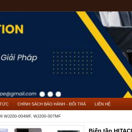
 TỨC
CHÍNH SÁCH BẢO HÀNH - ĐỔI TRẢ
LIÊN HỆ
CHI WJ200-004MF, WJ200-007MF
Biến tần HITA