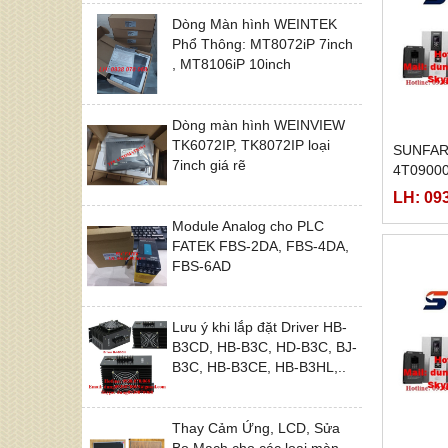
Dòng Màn hình WEINTEK
Phổ Thông: MT8072iP 7inch
, MT8106iP 10inch
Dòng màn hình WEINVIEW
TK6072IP, TK8072IP loại
SUNFAR
7inch giá rẽ
4T0900
LH: 09
Module Analog cho PLC
FATEK FBS-2DA, FBS-4DA,
FBS-6AD
Lưu ý khi lắp đặt Driver HB-
B3CD, HB-B3C, HD-B3C, BJ-
B3C, HB-B3CE, HB-B3HL,..
Thay Cảm Ứng, LCD, Sửa
Bo Mạch cho các loại màn