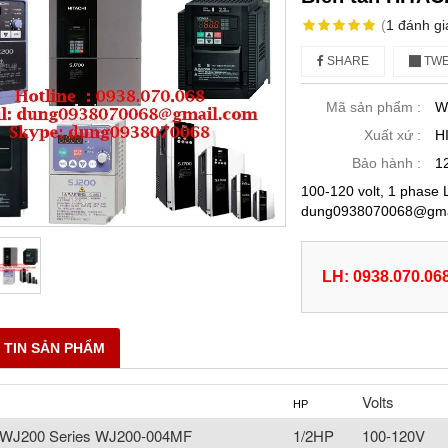
(
1
đánh gi
SHARE
TWE
Mã sản phẩm :
W
Xuất xứ :
H
Bảo hành :
1
100-120 volt, 1 phase L
dung0938070068@gmai
LH: 0938.070.06
 TIN SẢN PHẨM
Volts
HP
i WJ200 Series WJ200-004MF
1/2HP
100-120V