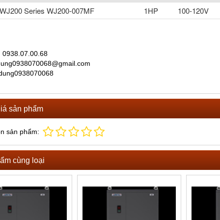
i WJ200 Series WJ200-007MF
1HP
100-120V
̣: 0938.07.00.68
 dung0938070068@gmail.com
 dung0938070068
iá sản phẩm
ọn sản phẩm:
ẩm cùng loại