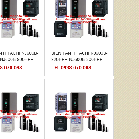
N HITACHI NJ600B-
BIẾN TẦN HITACHI NJ600B-
 NJ600B-900HFF,
220HFF, NJ600B-300HFF,
1100HFF, NJ600B-
NJ600B-370HFF, NJ600B-
8.070.068
LH: 0938.070.068
, NJ600B-1600HFF
450HFF, NJ600B-550HFF