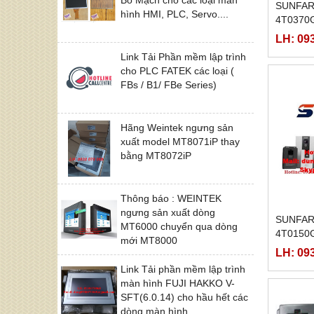
SUNFAR
hình HMI, PLC, Servo....
4T0370
LH: 09
Link Tải Phần mềm lập trình
cho PLC FATEK các loại (
FBs / B1/ FBe Series)
Hãng Weintek ngưng sản
xuất model MT8071iP thay
bằng MT8072iP
Thông báo : WEINTEK
ngưng sản xuất dòng
SUNFAR
MT6000 chuyển qua dòng
4T0150
mới MT8000
LH: 09
Link Tải phần mềm lập trình
màn hình FUJI HAKKO V-
SFT(6.0.14) cho hầu hết các
dòng màn hình