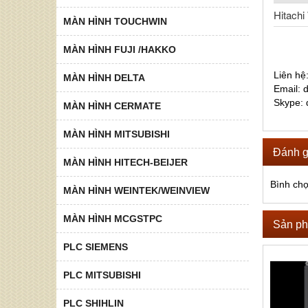
Hitach
MÀN HÌNH TOUCHWIN
MÀN HÌNH FUJI /HAKKO
Liên hê
MÀN HÌNH DELTA
Email:
Skype:
MÀN HÌNH CERMATE
MÀN HÌNH MITSUBISHI
Đánh g
MÀN HÌNH HITECH-BEIJER
Bình ch
MÀN HÌNH WEINTEK/WEINVIEW
MÀN HÌNH MCGSTPC
Sản ph
PLC SIEMENS
PLC MITSUBISHI
PLC SHIHLIN