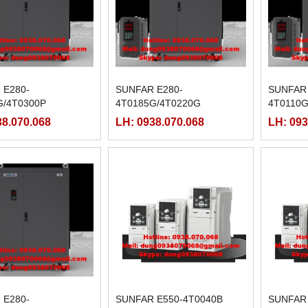
 E280-
SUNFAR E280-
SUNFAR 
G/4T0300P
4T0185G/4T0220G
4T0110G
38.070.068
LH: 0938.070.068
LH: 093
 E280-
SUNFAR E550-4T0040B
SUNFAR 