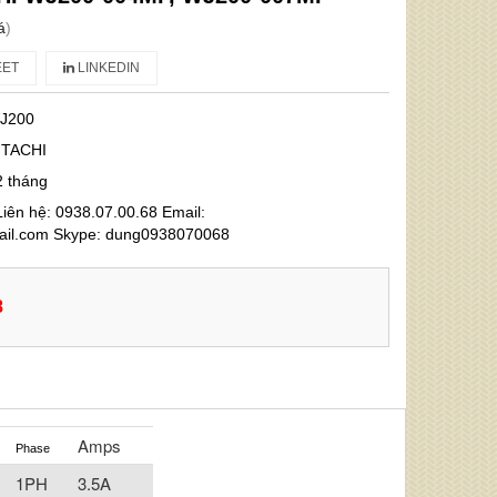
á
)
ET
LINKEDIN
J200
ITACHI
2 tháng
iên hệ: 0938.07.00.68 Email:
l.com Skype: dung0938070068
8
Amps
Phase
1PH
3.5A