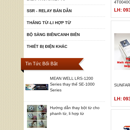
4T0040
LH: 09
SSR - RELAY BÁN DẪN
THẮNG TỪ-LI HỢP TỪ
BỘ SÀNG BIÊN/CANH BIÊN
THIẾT BỊ ĐIỆN KHÁC
Tin Tức Bổi Bật
MEAN WELL LRS-1200
Series thay thế SE-1000
SUNFAR
Series
LH: 09
Hướng dẫn thay bột từ cho
phanh từ, li hợp từ