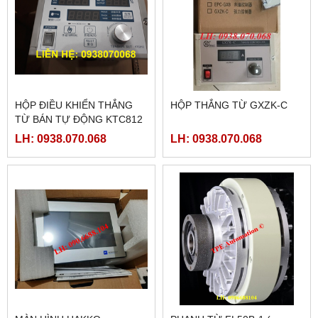
HỘP ĐIỀU KHIỂN THẮNG
HỘP THẮNG TỪ GXZK-C
TỪ BÁN TỰ ĐỘNG KTC812
LH: 0938.070.068
LH: 0938.070.068