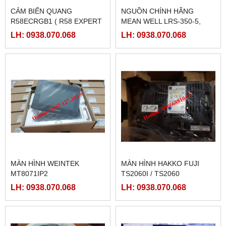
CẢM BIẾN QUANG
NGUỒN CHÍNH HÃNG
R58ECRGB1 ( R58 EXPERT
MEAN WELL LRS-350-5,
BANNER)
LRS-350-12, LRS-350-24,
LH: 0938.070.068
LH: 0938.070.068
LRS-350-36, LRS-350-27,
LRS-350-48
MÀN HÌNH WEINTEK
MÀN HÌNH HAKKO FUJI
MT8071IP2
TS2060I / TS2060
LH: 0938.070.068
LH: 0938.070.068