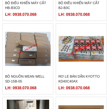
BỘ ĐIỀU KHIỂN MÁY CẮT
BỘ ĐIỀU KHIỂN MÁY CẮT
HB-B3CD
BJ-B3C
LH: 0938.070.068
LH: 0938.070.068
BỘ NGUỒN MEAN WELL
RƠ LE BÁN DẪN KYOTTO
SD-15B-05
KD40C40AX
LH: 0938.070.068
LH: 0938.070.068