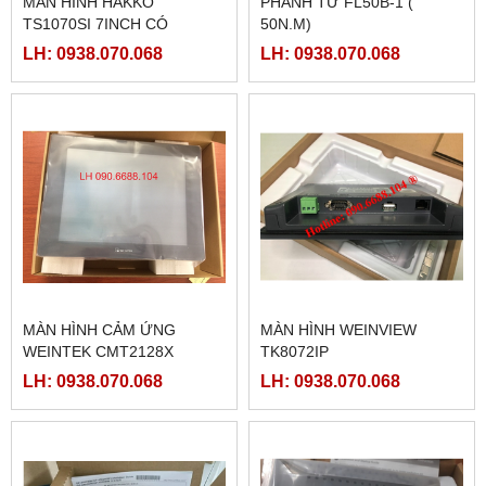
MÀN HÌNH HAKKO
PHANH TỪ FL50B-1 (
TS1070SI 7INCH CÓ
50N.M)
ETHERNET
LH: 0938.070.068
LH: 0938.070.068
MÀN HÌNH CẢM ỨNG
MÀN HÌNH WEINVIEW
WEINTEK CMT2128X
TK8072IP
LH: 0938.070.068
LH: 0938.070.068