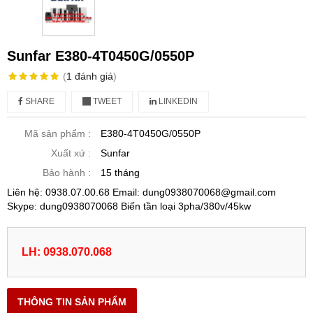
Sunfar E380-4T0450G/0550P
(
1
đánh giá
)
SHARE
TWEET
LINKEDIN
Mã sản phẩm :
E380-4T0450G/0550P
Xuất xứ :
Sunfar
Bảo hành :
15 tháng
Liên hệ: 0938.07.00.68 Email: dung0938070068@gmail.com
Skype: dung0938070068 Biến tần loại 3pha/380v/45kw
LH: 0938.070.068
THÔNG TIN SẢN PHẨM