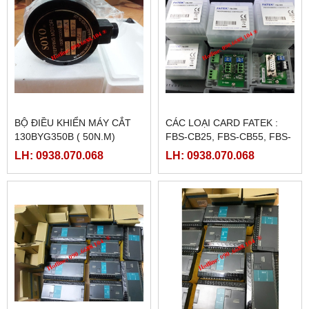
BỘ ĐIỀU KHIỂN MÁY CẮT
CÁC LOẠI CARD FATEK :
130BYG350B ( 50N.M)
FBS-CB25, FBS-CB55, FBS-
CB2, FBS-CB5
LH: 0938.070.068
LH: 0938.070.068