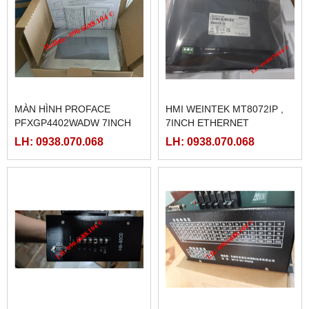
MÀN HÌNH PROFACE
HMI WEINTEK MT8072IP ,
PFXGP4402WADW 7INCH
7INCH ETHERNET
LH: 0938.070.068
LH: 0938.070.068