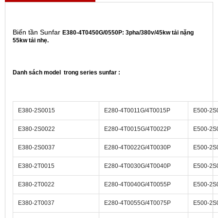
Biến tần Sunfar
E380-4T0450G/0550P: 3pha/380v/45kw tải nặng
55kw tải nhẹ.
Danh sách model trong series sunfar :
E380-2S0015
E280-4T0011G/4T0015P
E500-2S
E380-2S0022
E280-4T0015G/4T0022P
E500-2S
E380-2S0037
E280-4T0022G/4T0030P
E500-2S
E380-2T0015
E280-4T0030G/4T0040P
E500-2S
E380-2T0022
E280-4T0040G/4T0055P
E500-2S
E380-2T0037
E280-4T0055G/4T0075P
E500-2S