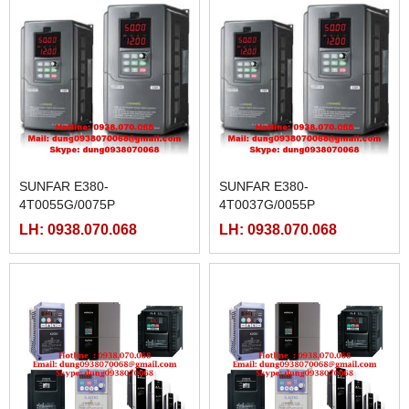
SUNFAR E380-
SUNFAR E380-
4T0055G/0075P
4T0037G/0055P
LH: 0938.070.068
LH: 0938.070.068