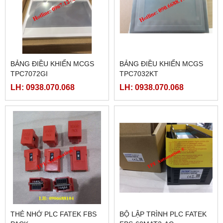
BẢNG ĐIỀU KHIỂN MCGS
BẢNG ĐIỀU KHIỂN MCGS
TPC7072GI
TPC7032KT
LH: 0938.070.068
LH: 0938.070.068
THẺ NHỚ PLC FATEK FBS
BỘ LẬP TRÌNH PLC FATEK