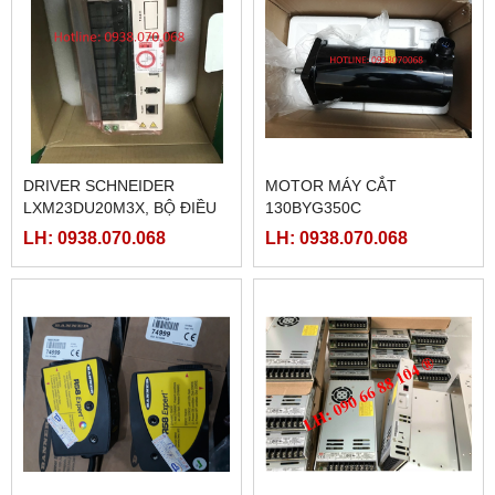
DRIVER SCHNEIDER
MOTOR MÁY CẮT
LXM23DU20M3X, BỘ ĐIỀU
130BYG350C
KHIỂN SERVO
LH: 0938.070.068
LH: 0938.070.068
LXM23DU20M3X