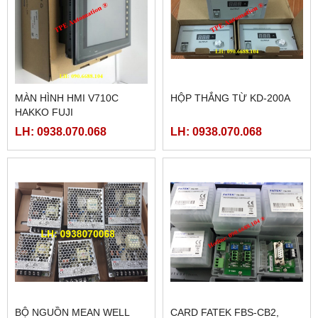
MÀN HÌNH HMI V710C
HỘP THẮNG TỪ KD-200A
HAKKO FUJI
LH: 0938.070.068
LH: 0938.070.068
BỘ NGUỒN MEAN WELL
CARD FATEK FBS-CB2,