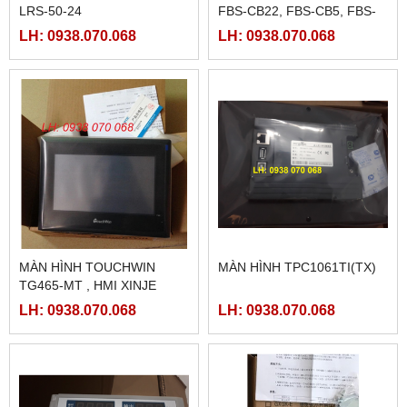
LRS-50-24
FBS-CB22, FBS-CB5, FBS-
CB25, FBS-CB55
LH: 0938.070.068
LH: 0938.070.068
MÀN HÌNH TOUCHWIN
MÀN HÌNH TPC1061TI(TX)
TG465-MT , HMI XINJE
TG465-MT
LH: 0938.070.068
LH: 0938.070.068