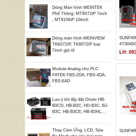
Dòng Màn hình WEINTEK
Phổ Thông: MT8072iP 7inch
, MT8106iP 10inch
SUNFAR
Dòng màn hình WEINVIEW
4T0040
TK6072IP, TK8072IP loại
7inch giá rẽ
LH: 09
Module Analog cho PLC
FATEK FBS-2DA, FBS-4DA,
FBS-6AD
Lưu ý khi lắp đặt Driver HB-
B3CD, HB-B3C, HD-B3C, BJ-
B3C, HB-B3CE, HB-B3HL,..
Thay Cảm Ứng, LCD, Sửa
SUNFAR
Bo Mạch cho các loại màn