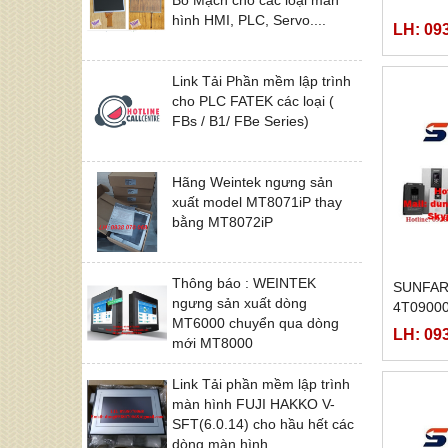
hình HMI, PLC, Servo....
LH: 09
Link Tải Phần mềm lập trình
cho PLC FATEK các loại (
FBs / B1/ FBe Series)
Hãng Weintek ngưng sản
xuất model MT8071iP thay
bằng MT8072iP
Thông báo : WEINTEK
SUNFAR
ngưng sản xuất dòng
4T0900
MT6000 chuyển qua dòng
LH: 09
mới MT8000
Link Tải phần mềm lập trình
màn hình FUJI HAKKO V-
SFT(6.0.14) cho hầu hết các
dòng màn hình