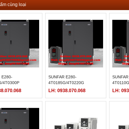
ẩm cùng loại
 E280-
SUNFAR E280-
SUNFAR 
G/4T0300P
4T0185G/4T0220G
4T0110G
38.070.068
LH: 0938.070.068
LH: 093