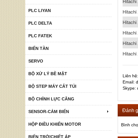
Hitach
PLC LIYAN
Hitach
Hitach
PLC DELTA
Hitach
PLC FATEK
Hitach
BIẾN TẦN
Hitach
SERVO
BỘ XỬ LÝ BỀ MẶT
Liên hê
Email:
BỘ STEP MÁY CẮT TÚI
Skype:
BỘ CHỈNH LỰC CĂNG
Đánh g
SENSOR-CẢM BIẾN
HỘP ĐIỀU KHIỂN MOTOR
Bình ch
BIẾN TRỞ/CHIẾT ÁP