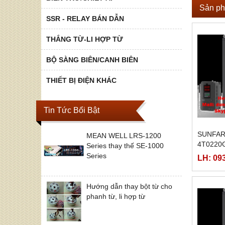
Sản ph
SSR - RELAY BÁN DẪN
THẮNG TỪ-LI HỢP TỪ
BỘ SÀNG BIÊN/CANH BIÊN
THIẾT BỊ ĐIỆN KHÁC
Tin Tức Bổi Bật
SUNFAR
MEAN WELL LRS-1200
4T0220
Series thay thế SE-1000
Series
LH: 09
Hướng dẫn thay bột từ cho
phanh từ, li hợp từ