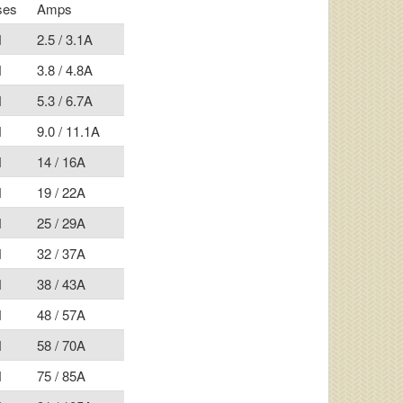
ses
Amps
H
2.5 / 3.1A
H
3.8 / 4.8A
H
5.3 / 6.7A
H
9.0 / 11.1A
H
14 / 16A
H
19 / 22A
H
25 / 29A
H
32 / 37A
H
38 / 43A
H
48 / 57A
H
58 / 70A
H
75 / 85A