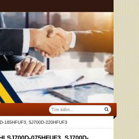
00D-185HFUF3, SJ700D-220HFUF3
CHI SJ700D-075HFUF3, SJ700D-