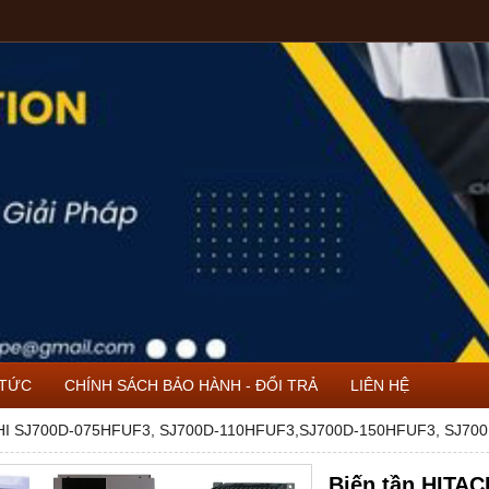
 TỨC
CHÍNH SÁCH BẢO HÀNH - ĐỔI TRẢ
LIÊN HỆ
CHI SJ700D-075HFUF3, SJ700D-110HFUF3,SJ700D-150HFUF3, SJ7
Biến tần HITA