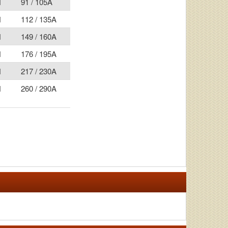
H
91 / 105A
H
112 / 135A
H
149 / 160A
H
176 / 195A
H
217 / 230A
H
260 / 290A