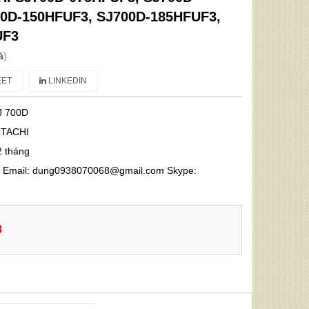
0D-150HFUF3, SJ700D-185HFUF3,
UF3
á
)
ET
LINKEDIN
J 700D
ITACHI
2 tháng
68 Email: dung0938070068@gmail.com Skype:
8