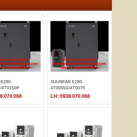
E280-
SUUNFAR E280-
/4T0150P
4T0055G/4T0075
8.070.068
LH: 0938.070.068