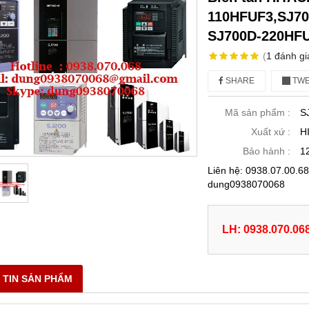
110HFUF3,SJ70
SJ700D-220HF
(
1
đánh gi
SHARE
TWE
Mã sản phẩm :
S
Xuất xứ :
H
Bảo hành :
1
Liên hệ: 0938.07.00.
dung0938070068
LH: 0938.070.06
 TIN SẢN PHẨM