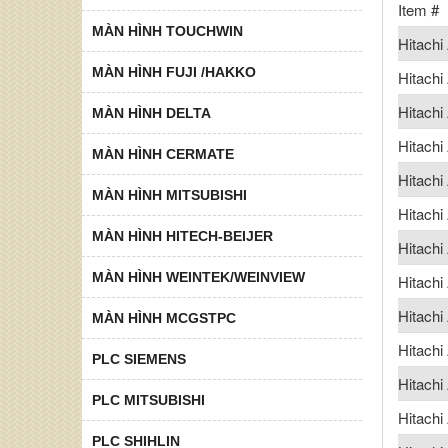
Item #
MÀN HÌNH TOUCHWIN
Hitach
MÀN HÌNH FUJI /HAKKO
Hitach
Hitach
MÀN HÌNH DELTA
Hitach
MÀN HÌNH CERMATE
Hitach
MÀN HÌNH MITSUBISHI
Hitach
MÀN HÌNH HITECH-BEIJER
Hitach
MÀN HÌNH WEINTEK/WEINVIEW
Hitach
Hitach
MÀN HÌNH MCGSTPC
Hitach
PLC SIEMENS
Hitach
PLC MITSUBISHI
Hitach
PLC SHIHLIN