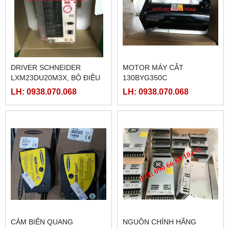
DRIVER SCHNEIDER
MOTOR MÁY CẮT
LXM23DU20M3X, BỘ ĐIỀU
130BYG350C
KHIỂN SERVO
LH: 0938.070.068
LH: 0938.070.068
LXM23DU20M3X
CẢM BIẾN QUANG
NGUỒN CHÍNH HÃNG