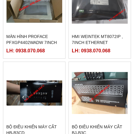
MÀN HÌNH PROFACE
HMI WEINTEK MT8072IP ,
PFXGP4402WADW 7INCH
7INCH ETHERNET
LH: 0938.070.068
LH: 0938.070.068
BỘ ĐIỀU KHIỂN MÁY CẮT
BỘ ĐIỀU KHIỂN MÁY CẮT
HB-B3CD
BJ-B3C