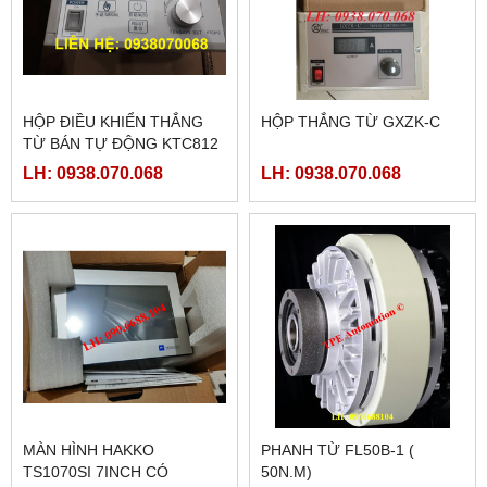
HỘP ĐIỀU KHIỂN THẮNG
HỘP THẮNG TỪ GXZK-C
TỪ BÁN TỰ ĐỘNG KTC812
LH: 0938.070.068
LH: 0938.070.068
MÀN HÌNH HAKKO
PHANH TỪ FL50B-1 (
TS1070SI 7INCH CÓ
50N.M)