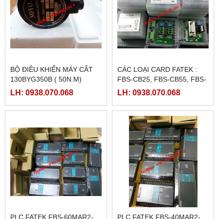
BỘ ĐIỀU KHIỂN MÁY CẮT
CÁC LOẠI CARD FATEK :
130BYG350B ( 50N.M)
FBS-CB25, FBS-CB55, FBS-
CB2, FBS-CB5
LH: 0938.070.068
LH: 0938.070.068
PLC FATEK FBS-60MAR2-
PLC FATEK FBS-40MAR2-