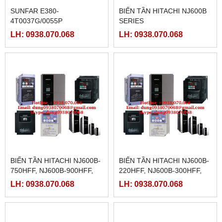
SUNFAR E380-
BIẾN TẦN HITACHI NJ600B
4T0037G/0055P
SERIES
LH: 0938.070.068
LH: 0938.070.068
BIẾN TẦN HITACHI NJ600B-
BIẾN TẦN HITACHI NJ600B-
750HFF, NJ600B-900HFF,
220HFF, NJ600B-300HFF,
NJ600B-1100HFF, NJ600B-
NJ600B-370HFF, NJ600B-
LH: 0938.070.068
LH: 0938.070.068
1320HFF, NJ600B-1600HFF
450HFF, NJ600B-550HFF