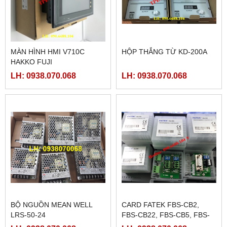
MÀN HÌNH HMI V710C
HỘP THẮNG TỪ KD-200A
HAKKO FUJI
LH: 0938.070.068
LH: 0938.070.068
BỘ NGUỒN MEAN WELL
CARD FATEK FBS-CB2,
LRS-50-24
FBS-CB22, FBS-CB5, FBS-
CB25, FBS-CB55