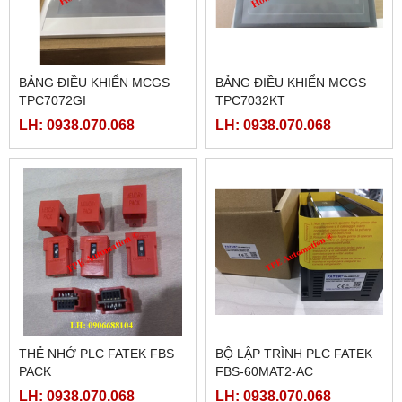
BẢNG ĐIỀU KHIỂN MCGS
BẢNG ĐIỀU KHIỂN MCGS
TPC7072GI
TPC7032KT
LH: 0938.070.068
LH: 0938.070.068
THẺ NHỚ PLC FATEK FBS
BỘ LẬP TRÌNH PLC FATEK
PACK
FBS-60MAT2-AC
LH: 0938.070.068
LH: 0938.070.068