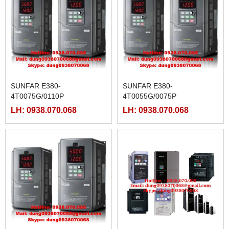
SUNFAR E380-
SUNFAR E380-
4T0075G/0110P
4T0055G/0075P
LH: 0938.070.068
LH: 0938.070.068