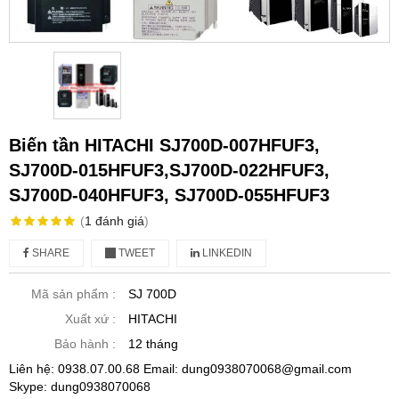
Biến tần HITACHI SJ700D-007HFUF3,
SJ700D-015HFUF3,SJ700D-022HFUF3,
SJ700D-040HFUF3, SJ700D-055HFUF3
(
1
đánh giá
)
SHARE
TWEET
LINKEDIN
Mã sản phẩm :
SJ 700D
Xuất xứ :
HITACHI
Bảo hành :
12 tháng
Liên hệ: 0938.07.00.68 Email: dung0938070068@gmail.com
Skype: dung0938070068