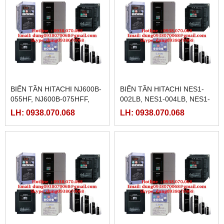
BIẾN TẦN HITACHI NJ600B-
BIẾN TẦN HITACHI NES1-
055HF, NJ600B-075HFF,
002LB, NES1-004LB, NES1-
NJ600B-110HFF, NJ600B-
007LB, NES1-015LB, NES1-
LH: 0938.070.068
LH: 0938.070.068
150FF, NJ600B-185HFF,
022LB