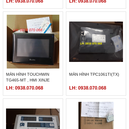
LH: 0938.070.068
LH: 0938.070.068
MÀN HÌNH TOUCHWIN
MÀN HÌNH TPC1061TI(TX)
TG465-MT , HMI XINJE
TG465-MT
LH: 0938.070.068
LH: 0938.070.068