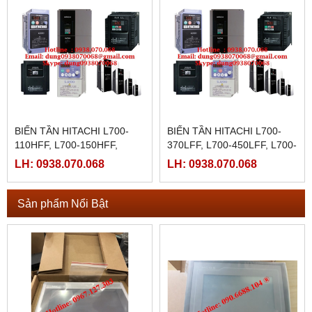
BIẾN TẦN HITACHI L700-
BIẾN TẦN HITACHI L700-
110HFF, L700-150HFF,
370LFF, L700-450LFF, L700-
L700-185HFF, L700-220HFF,
550LFF, L700-750LFF,
LH: 0938.070.068
LH: 0938.070.068
L700-300HFF
Sản phẩm Nổi Bật