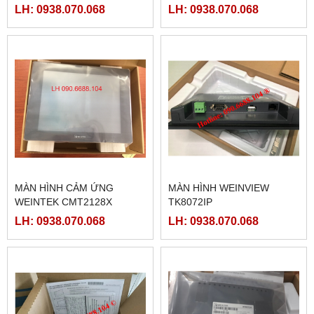
ETHERNET
LH: 0938.070.068
LH: 0938.070.068
MÀN HÌNH CẢM ỨNG
MÀN HÌNH WEINVIEW
WEINTEK CMT2128X
TK8072IP
LH: 0938.070.068
LH: 0938.070.068