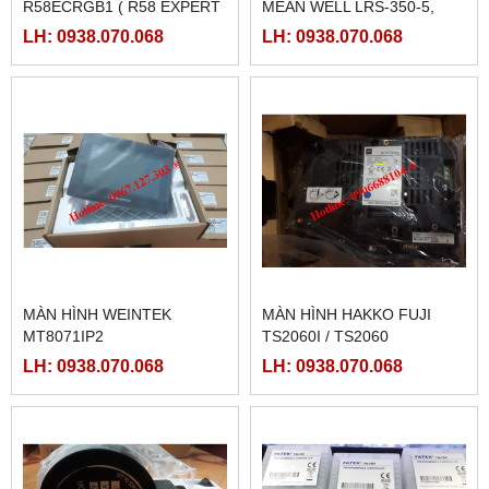
R58ECRGB1 ( R58 EXPERT
MEAN WELL LRS-350-5,
BANNER)
LRS-350-12, LRS-350-24,
LH: 0938.070.068
LH: 0938.070.068
LRS-350-36, LRS-350-27,
LRS-350-48
MÀN HÌNH WEINTEK
MÀN HÌNH HAKKO FUJI
MT8071IP2
TS2060I / TS2060
LH: 0938.070.068
LH: 0938.070.068