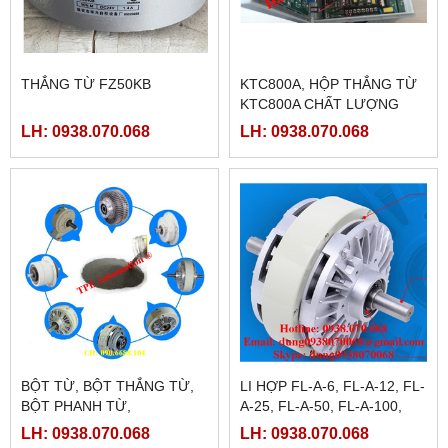
THẮNG TỪ FZ50KB
KTC800A, HỘP THẮNG TỪ
KTC800A CHẤT LƯỢNG
LH: 0938.070.068
LH: 0938.070.068
BỘT TỪ, BỘT THẮNG TỪ,
LI HỢP FL-A-6, FL-A-12, FL-
BỘT PHANH TỪ,
A-25, FL-A-50, FL-A-100,
FL-A-200, FL-A-400
LH: 0938.070.068
LH: 0938.070.068