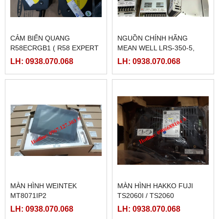
CẢM BIẾN QUANG
NGUỒN CHÍNH HÃNG
R58ECRGB1 ( R58 EXPERT
MEAN WELL LRS-350-5,
BANNER)
LRS-350-12, LRS-350-24,
LH: 0938.070.068
LH: 0938.070.068
LRS-350-36, LRS-350-27,
LRS-350-48
MÀN HÌNH WEINTEK
MÀN HÌNH HAKKO FUJI
MT8071IP2
TS2060I / TS2060
LH: 0938.070.068
LH: 0938.070.068