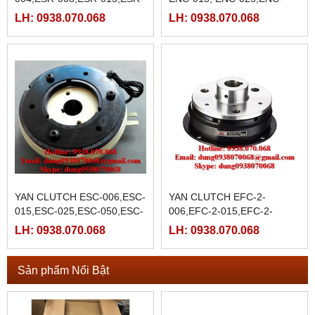
025,ESR-050,ESR-100,ESR-
050,ENC-100,ENC-200,ENC-
LH: 0938.070.068
LH: 0938.070.068
200,ESR-400,
400,
YAN CLUTCH ESC-006,ESC-
YAN CLUTCH EFC-2-
015,ESC-025,ESC-050,ESC-
006,EFC-2-015,EFC-2-
100,ESC-200ESC-400,ESC-
025,EFC-2-050,EFC-2-
LH: 0938.070.068
LH: 0938.070.068
650,ESC-1000,ESC-2000,
100,EFC-2-200,EFC-2-400
Sản phẩm Nổi Bật