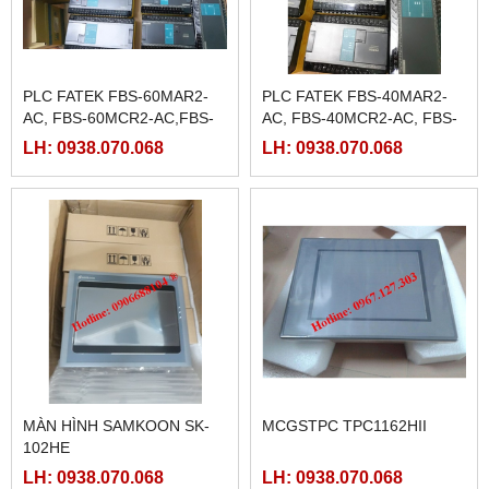
PLC FATEK FBS-60MAR2-
PLC FATEK FBS-40MAR2-
AC, FBS-60MCR2-AC,FBS-
AC, FBS-40MCR2-AC, FBS-
60MAT2-AC, FBS-60MCT2-
40MCRT-AC, FBS-40MART-
LH: 0938.070.068
LH: 0938.070.068
AC,
AC
MÀN HÌNH SAMKOON SK-
MCGSTPC TPC1162HII
102HE
LH: 0938.070.068
LH: 0938.070.068