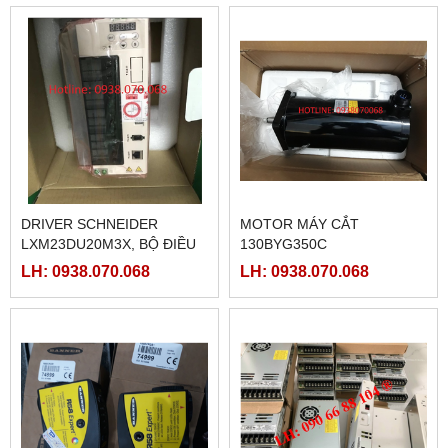
DRIVER SCHNEIDER
MOTOR MÁY CẮT
LXM23DU20M3X, BỘ ĐIỀU
130BYG350C
KHIỂN SERVO
LH: 0938.070.068
LH: 0938.070.068
LXM23DU20M3X