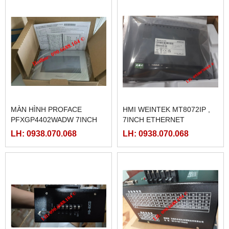
MÀN HÌNH PROFACE
HMI WEINTEK MT8072IP ,
PFXGP4402WADW 7INCH
7INCH ETHERNET
LH: 0938.070.068
LH: 0938.070.068