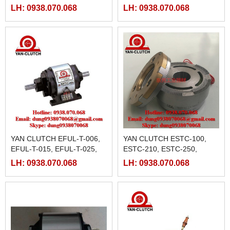
025,EFVL-T-050,EFVL-T-
025,EFWL-T-050,EFWL-T-
LH: 0938.070.068
LH: 0938.070.068
100,EFVL-T-200,EFVL-T-
100,EFWL-T-200,EFWL-T-
400,
400
YAN CLUTCH EFUL-T-006,
YAN CLUTCH ESTC-100,
EFUL-T-015, EFUL-T-025,
ESTC-210, ESTC-250,
EFUL-T-050, EFUL-T-100,
ESTC-500
LH: 0938.070.068
LH: 0938.070.068
EFUL-T-200, EFUL-T-400,