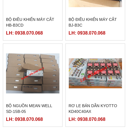
BỘ ĐIỀU KHIỂN MÁY CẮT
BỘ ĐIỀU KHIỂN MÁY CẮT
HB-B3CD
BJ-B3C
LH: 0938.070.068
LH: 0938.070.068
BỘ NGUỒN MEAN WELL
RƠ LE BÁN DẪN KYOTTO
SD-15B-05
KD40C40AX
LH: 0938.070.068
LH: 0938.070.068