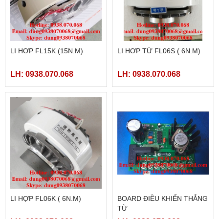
LI HỢP FL15K (15N.M)
LI HỢP TỪ FL06S ( 6N.M)
LH: 0938.070.068
LH: 0938.070.068
LI HỢP FL06K ( 6N.M)
BOARD ĐIỀU KHIỂN THẮNG
TỪ