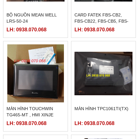
BỘ NGUỒN MEAN WELL
CARD FATEK FBS-CB2,
LRS-50-24
FBS-CB22, FBS-CB5, FBS-
CB25, FBS-CB55
LH: 0938.070.068
LH: 0938.070.068
MÀN HÌNH TOUCHWIN
MÀN HÌNH TPC1061TI(TX)
TG465-MT , HMI XINJE
TG465-MT
LH: 0938.070.068
LH: 0938.070.068