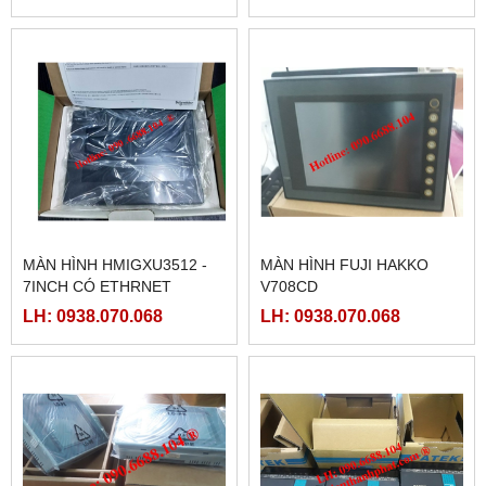
MÀN HÌNH HMIGXU3512 -
MÀN HÌNH FUJI HAKKO
7INCH CÓ ETHRNET
V708CD
LH: 0938.070.068
LH: 0938.070.068