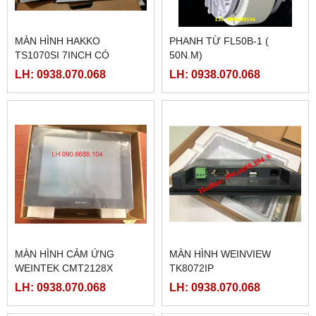
MÀN HÌNH HAKKO
PHANH TỪ FL50B-1 (
TS1070SI 7INCH CÓ
50N.M)
ETHERNET
LH: 0938.070.068
LH: 0938.070.068
MÀN HÌNH CẢM ỨNG
MÀN HÌNH WEINVIEW
WEINTEK CMT2128X
TK8072IP
LH: 0938.070.068
LH: 0938.070.068