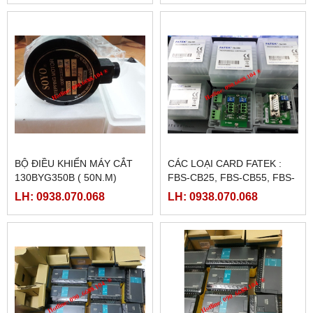
BỘ ĐIỀU KHIỂN MÁY CẮT
CÁC LOẠI CARD FATEK :
130BYG350B ( 50N.M)
FBS-CB25, FBS-CB55, FBS-
CB2, FBS-CB5
LH: 0938.070.068
LH: 0938.070.068