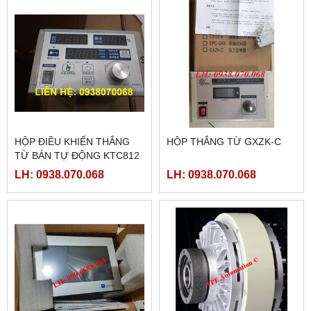
HỘP ĐIỀU KHIỂN THẮNG
HỘP THẮNG TỪ GXZK-C
TỪ BÁN TỰ ĐỘNG KTC812
LH: 0938.070.068
LH: 0938.070.068