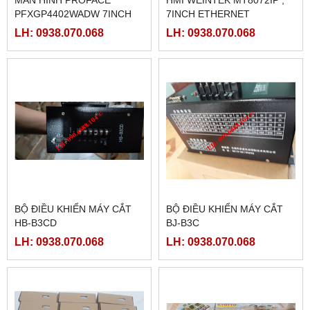
MÀN HÌNH PROFACE
HMI WEINTEK MT8072IP ,
PFXGP4402WADW 7INCH
7INCH ETHERNET
LH: 0938.070.068
LH: 0938.070.068
BỘ ĐIỀU KHIỂN MÁY CẮT
BỘ ĐIỀU KHIỂN MÁY CẮT
HB-B3CD
BJ-B3C
LH: 0938.070.068
LH: 0938.070.068