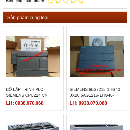
Bình chọn sản phẩm:
Sản phẩm cùng loại
BỘ LẬP TRÌNH PLC
SIEMENS 6ES7215-1HG40-
SIEMENS CPU224 CN
0XB0,6AG1215-1HG40-
DC/DC/DC, 214-1AD23-0XA8
2XB0,6AG1215-1HG40-
LH: 0938.070.068
LH: 0938.070.068
3XB0,6AG1215-1HG40-5XB0