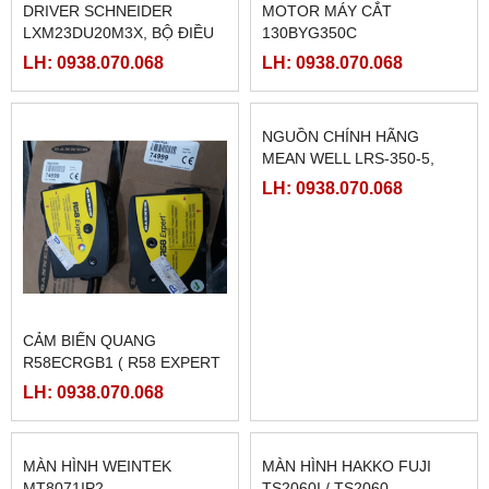
DRIVER SCHNEIDER
MOTOR MÁY CẮT
LXM23DU20M3X, BỘ ĐIỀU
130BYG350C
KHIỂN SERVO
LH: 0938.070.068
LH: 0938.070.068
LXM23DU20M3X
CẢM BIẾN QUANG
NGUỒN CHÍNH HÃNG
R58ECRGB1 ( R58 EXPERT
MEAN WELL LRS-350-5,
BANNER)
LRS-350-12, LRS-350-24,
LH: 0938.070.068
LH: 0938.070.068
LRS-350-36, LRS-350-27,
LRS-350-48