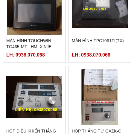
MÀN HÌNH TOUCHWIN
MÀN HÌNH TPC1061TI(TX)
TG465-MT , HMI XINJE
TG465-MT
LH: 0938.070.068
LH: 0938.070.068
HỘP ĐIỀU KHIỂN THẮNG
HỘP THẮNG TỪ GXZK-C