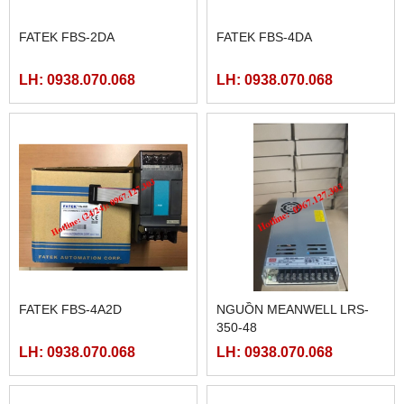
MÀN HÌNH HMIGXU3512 -
7INCH CÓ ETHRNET
LH: 0938.070.068
MÀN HÌNH HITECH
FATEK FBS-24MAR2-AC
PWS5610T-S
LH: 0938.070.068
LH: 0938.070.068