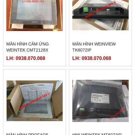
MÀN HÌNH CẢM ỨNG
MÀN HÌNH WEINVIEW
WEINTEK CMT2128X
TK8072IP
LH: 0938.070.068
LH: 0938.070.068