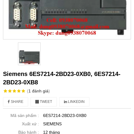
Siemens 6ES7214-2BD23-0XB0, 6ES7214-
2BD23-0XB8
(
1
đánh giá
)
SHARE
TWEET
LINKEDIN
Mã sản phẩm :
6ES7214-2BD23-0XB0
Xuất xứ :
SIEMENS
Bảo hành :
12 tháng