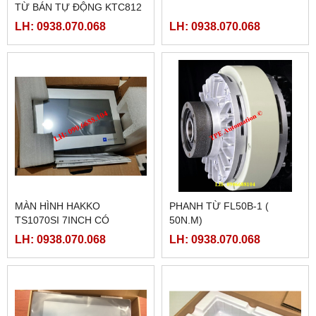
TỪ BÁN TỰ ĐỘNG KTC812
LH: 0938.070.068
LH: 0938.070.068
MÀN HÌNH HAKKO
PHANH TỪ FL50B-1 (
TS1070SI 7INCH CÓ
50N.M)
ETHERNET
LH: 0938.070.068
LH: 0938.070.068