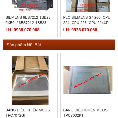
SIEMENS 6ES7212-1BB23-
PLC SIEMENS S7 200, CPU
0XB0, / 6ES7212-1BB23-
224, CPU 226, CPU 224XP
0XB8
LH: 0938.070.068
LH: 0938.070.068
Sản phẩm Nổi Bật
BẢNG ĐIỀU KHIỂN MCGS
BẢNG ĐIỀU KHIỂN MCGS
TPC7072GI
TPC7032KT