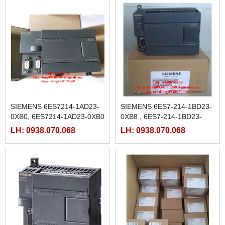
SIEMENS 6ES7214-1AD23-
SIEMENS 6ES7-214-1BD23-
0XB0, 6ES7214-1AD23-0XB0
0XB8 , 6ES7-214-1BD23-
0XB0
LH: 0938.070.068
LH: 0938.070.068