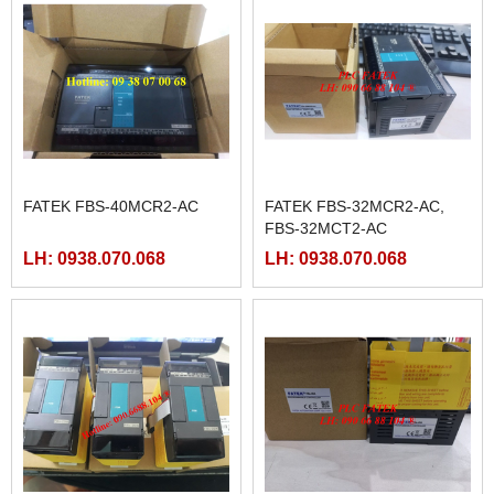
MÀN HÌNH SAMKOON SK-
MCGSTPC TPC1162HII
102HE
LH: 0938.070.068
LH: 0938.070.068
MÀN HÌNH FUJI HAKKO
V708CD
LH: 0938.070.068