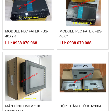
MODULE PLC FATEK FBS-
MODULE PLC FATEK FBS-
40XYR
40XYT
LH: 0938.070.068
LH: 0938.070.068
MÀN HÌNH HMI V710C
HỘP THẮNG TỪ KD-200A