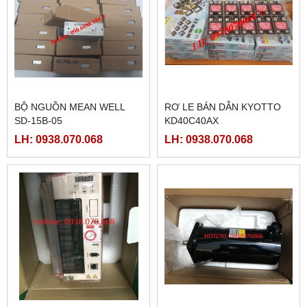
BỘ NGUỒN MEAN WELL
RƠ LE BÁN DẪN KYOTTO
SD-15B-05
KD40C40AX
LH: 0938.070.068
LH: 0938.070.068