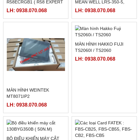
R58ECRGB1 ( R58 EXPERT
MEAN WELL LRS-350-5,
BANNER)
LRS-350-12, LRS-350-24,
LH: 0938.070.068
LH: 0938.070.068
LRS-350-36, LRS-350-27,
LRS-350-48
MÀN HÌNH WEINTEK
MÀN HÌNH HAKKO FUJI
MT8071IP2
TS2060I / TS2060
LH: 0938.070.068
LH: 0938.070.068