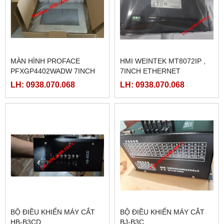
MÀN HÌNH PROFACE
HMI WEINTEK MT8072IP ,
PFXGP4402WADW 7INCH
7INCH ETHERNET
LH: 0938.070.068
LH: 0938.070.068
BỘ ĐIỀU KHIỂN MÁY CẮT
BỘ ĐIỀU KHIỂN MÁY CẮT
HB-B3CD
BJ-B3C