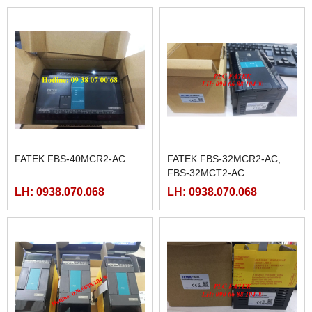
MÀN HÌNH HMIGXU3512 -
MÀN HÌNH FUJI HAKKO
7INCH CÓ ETHRNET
V708CD
LH: 0938.070.068
LH: 0938.070.068