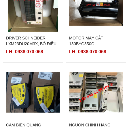
DRIVER SCHNEIDER
MOTOR MÁY CẮT
LXM23DU20M3X, BỘ ĐIỀU
130BYG350C
KHIỂN SERVO
LH: 0938.070.068
LH: 0938.070.068
LXM23DU20M3X
CẢM BIẾN QUANG
NGUỒN CHÍNH HÃNG