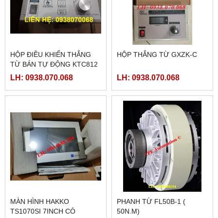
HỘP ĐIỀU KHIỂN THẮNG
HỘP THẮNG TỪ GXZK-C
TỪ BÁN TỰ ĐỘNG KTC812
LH: 0938.070.068
LH: 0938.070.068
MÀN HÌNH HAKKO
PHANH TỪ FL50B-1 (
TS1070SI 7INCH CÓ
50N.M)