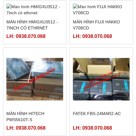
AC, FBS-60MCR2-AC,FBS-
AC, FBS-40MCR2-AC, FBS-
60MAT2-AC, FBS-60MCT2-
40MCRT-AC, FBS-40MART-
LH: 0938.070.068
LH: 0938.070.068
AC,
AC
MÀN HÌNH SAMKOON SK-
MCGSTPC TPC1162HII
102HE
LH: 0938.070.068
LH: 0938.070.068