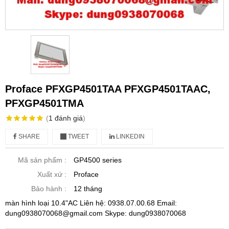
Proface PFXGP4501TAA PFXGP4501TAAC,
PFXGP4501TMA
(
1
đánh giá
)
SHARE
TWEET
LINKEDIN
Mã sản phẩm :
GP4500 series
Xuất xứ :
Proface
Bảo hành :
12 tháng
màn hình loại 10.4"AC Liên hệ: 0938.07.00.68 Email:
dung0938070068@gmail.com Skype: dung0938070068