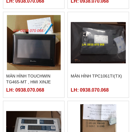
LH: 0938.070.068
LH: 0938.070.068
MÀN HÌNH TOUCHWIN
MÀN HÌNH TPC1061TI(TX)
TG465-MT , HMI XINJE
TG465-MT
LH: 0938.070.068
LH: 0938.070.068