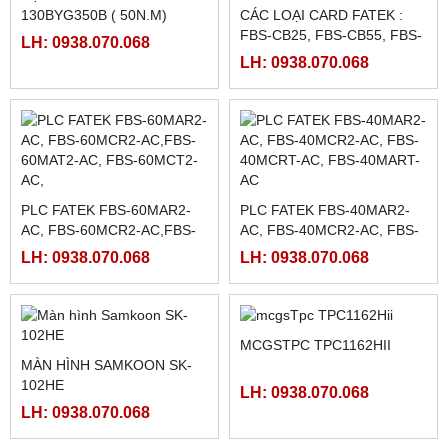
BỘ ĐIỀU KHIỂN MÁY CẮT
CÁC LOẠI CARD FATEK :
130BYG350B ( 50N.M)
FBS-CB25, FBS-CB55, FBS-
CB2, FBS-CB5
LH: 0938.070.068
LH: 0938.070.068
PLC FATEK FBS-60MAR2-
PLC FATEK FBS-40MAR2-