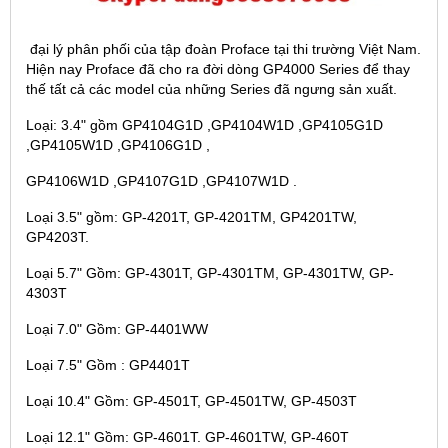
đại lý phân phối của tập đoàn Proface tại thi trường Việt Nam.
Hiện nay Proface đã cho ra đời dòng GP4000 Series để thay
thế tất cả các model của những Series đã ngưng sản xuất.
Loại: 3.4" gồm GP4104G1D ,GP4104W1D ,GP4105G1D
,GP4105W1D ,GP4106G1D ,
GP4106W1D ,GP4107G1D ,GP4107W1D .
Loại 3.5" gồm: GP-4201T, GP-4201TM, GP4201TW,
GP4203T.
Loại 5.7" Gồm: GP-4301T, GP-4301TM, GP-4301TW, GP-
4303T
Loại 7.0" Gồm: GP-4401WW
Loại 7.5" Gồm : GP4401T
Loại 10.4" Gồm: GP-4501T, GP-4501TW, GP-4503T
Loại 12.1" Gồm: GP-4601T. GP-4601TW, GP-460T