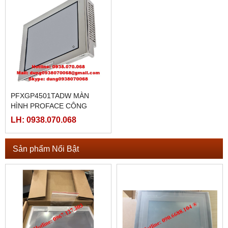
PFXGP4501TADW MÀN
HÌNH PROFACE CÔNG
NGHIỆP
LH: 0938.070.068
Sản phẩm Nổi Bật