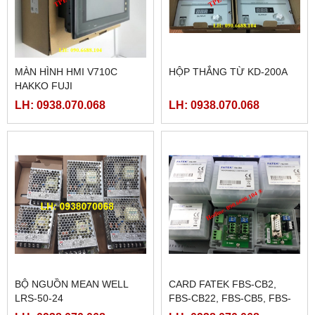
MÀN HÌNH HMI V710C
HỘP THẮNG TỪ KD-200A
HAKKO FUJI
LH: 0938.070.068
LH: 0938.070.068
BỘ NGUỒN MEAN WELL
CARD FATEK FBS-CB2,
LRS-50-24
FBS-CB22, FBS-CB5, FBS-
CB25, FBS-CB55