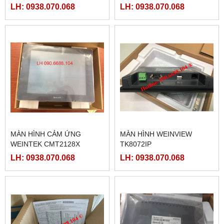
ETHERNET
LH: 0938.070.068
LH: 0938.070.068
MÀN HÌNH CẢM ỨNG
MÀN HÌNH WEINVIEW
WEINTEK CMT2128X
TK8072IP
LH: 0938.070.068
LH: 0938.070.068