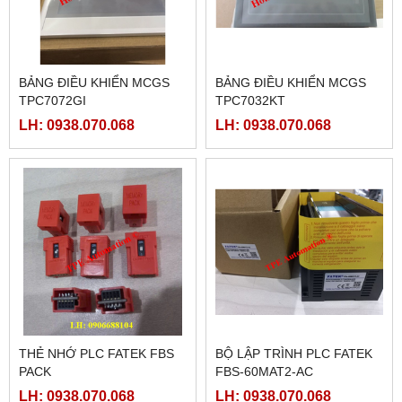
BẢNG ĐIỀU KHIỂN MCGS
BẢNG ĐIỀU KHIỂN MCGS
TPC7072GI
TPC7032KT
LH: 0938.070.068
LH: 0938.070.068
THẺ NHỚ PLC FATEK FBS
BỘ LẬP TRÌNH PLC FATEK
PACK
FBS-60MAT2-AC
LH: 0938.070.068
LH: 0938.070.068