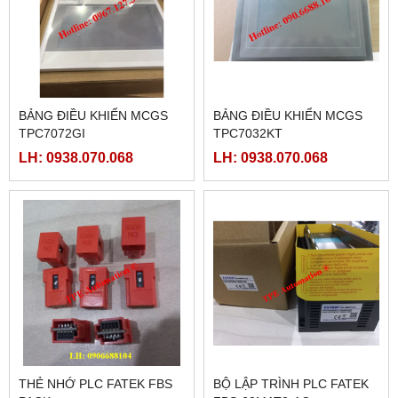
BẢNG ĐIỀU KHIỂN MCGS
BẢNG ĐIỀU KHIỂN MCGS
TPC7072GI
TPC7032KT
LH: 0938.070.068
LH: 0938.070.068
THẺ NHỚ PLC FATEK FBS
BỘ LẬP TRÌNH PLC FATEK