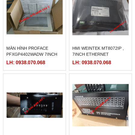
MÀN HÌNH PROFACE
HMI WEINTEK MT8072IP ,
PFXGP4402WADW 7INCH
7INCH ETHERNET
LH: 0938.070.068
LH: 0938.070.068