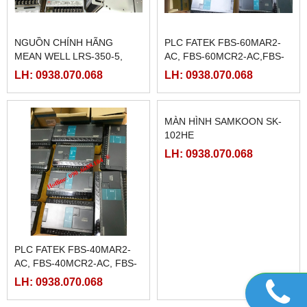
RƠ LE BÁN DẪN KYOTTO
DRIVER SCHNEIDER
KD40C100AX
LXM23DU20M3X, BỘ ĐIỀU
KHIỂN SERVO
LH: 0938.070.068
LH: 0938.070.068
LXM23DU20M3X
NGUỒN CHÍNH HÃNG
PLC FATEK FBS-60MAR2-