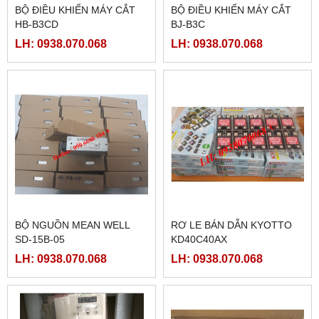
BỘ ĐIỀU KHIỂN MÁY CẮT
BỘ ĐIỀU KHIỂN MÁY CẮT
HB-B3CD
BJ-B3C
LH: 0938.070.068
LH: 0938.070.068
BỘ NGUỒN MEAN WELL
RƠ LE BÁN DẪN KYOTTO
SD-15B-05
KD40C40AX
LH: 0938.070.068
LH: 0938.070.068