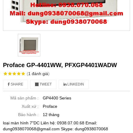
Proface GP-4401WW, PFXGP4401WADW
(
1
đánh giá
)
SHARE
TWEET
LINKEDIN
Mã sản phẩm :
GP4400 Series
Xuất xứ :
Proface
Bảo hành :
12 tháng
loại màn hình 7"DC Liên hệ: 0938.07.00.68 Email:
dung0938070068@gmail.com Skype: dung0938070068