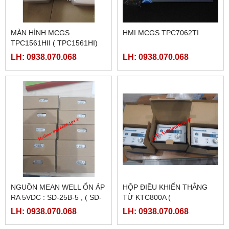
MÀN HÌNH MCGS
HMI MCGS TPC7062TI
TPC1561HII ( TPC1561HI)
LH: 0938.070.068
LH: 0938.070.068
NGUỒN MEAN WELL ỔN ÁP
HỘP ĐIỀU KHIỂN THẮNG
RA 5VDC : SD-25B-5 , ( SD-
TỪ KTC800A (
25B-12, SD-25B-24)
24VDC/4AMPE)
LH: 0938.070.068
LH: 0938.070.068