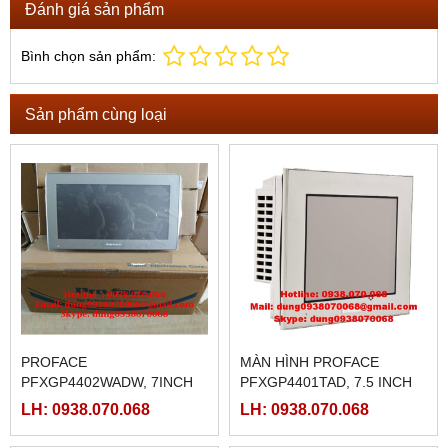
Đánh giá sản phẩm
Bình chọn sản phẩm:
Sản phẩm cùng loại
PROFACE
MÀN HÌNH PROFACE
PFXGP4402WADW, 7INCH
PFXGP4401TAD, 7.5 INCH
GIÁ RẼ
LH: 0938.070.068
LH: 0938.070.068