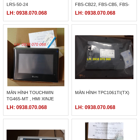
LRS-50-24
FBS-CB22, FBS-CB5, FBS-
CB25, FBS-CB55
LH: 0938.070.068
LH: 0938.070.068
MÀN HÌNH TOUCHWIN
MÀN HÌNH TPC1061TI(TX)
TG465-MT , HMI XINJE
TG465-MT
LH: 0938.070.068
LH: 0938.070.068