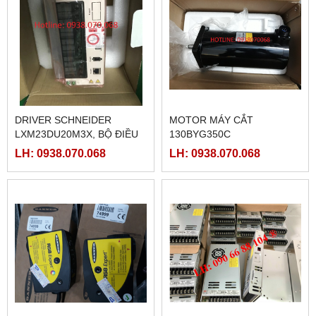
DRIVER SCHNEIDER
MOTOR MÁY CẮT
LXM23DU20M3X, BỘ ĐIỀU
130BYG350C
KHIỂN SERVO
LH: 0938.070.068
LH: 0938.070.068
LXM23DU20M3X