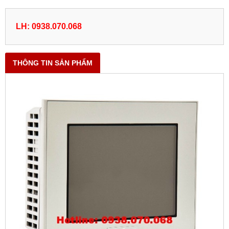
LH: 0938.070.068
THÔNG TIN SẢN PHẨM