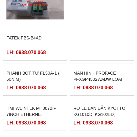
FATEK FBS-B4AD
MÀN HÌNH TK8072IP
LH: 0938.070.068
LH: 0938.070.068
PHANH BỘT TỪ FL50A-1 (
MÀN HÌNH PROFACE
50N.M)
PFXGP4502WADW LOẠI