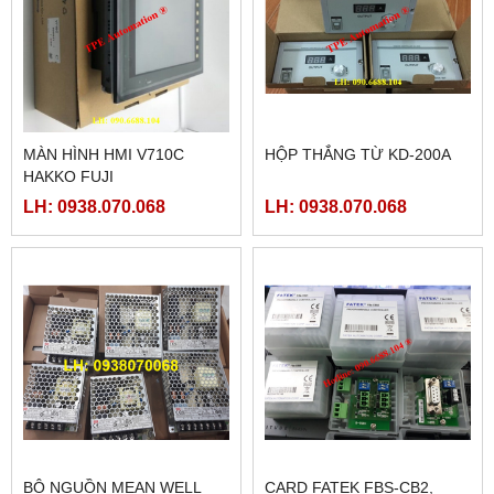
MÀN HÌNH HMI V710C
HỘP THẮNG TỪ KD-200A
HAKKO FUJI
LH: 0938.070.068
LH: 0938.070.068
BỘ NGUỒN MEAN WELL
CARD FATEK FBS-CB2,