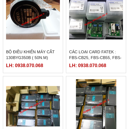
BỘ ĐIỀU KHIỂN MÁY CẮT
CÁC LOẠI CARD FATEK :
130BYG350B ( 50N.M)
FBS-CB25, FBS-CB55, FBS-
CB2, FBS-CB5
LH: 0938.070.068
LH: 0938.070.068