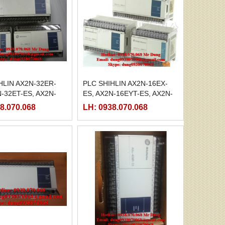
HLIN AX2N-32ER-
PLC SHIHLIN AX2N-16EX-
N-32ET-ES, AX2N-
ES, AX2N-16EYT-ES, AX2N-
, AX2N-48ET-ES,
16EYR-ES
8.070.068
LH: 0938.070.068