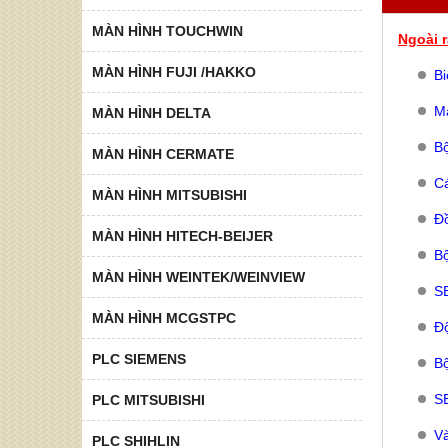
MÀN HÌNH TOUCHWIN
Ngoài r
MÀN HÌNH FUJI /HAKKO
Bi
Mà
MÀN HÌNH DELTA
Bộ
MÀN HÌNH CERMATE
Cá
MÀN HÌNH MITSUBISHI
Đồ
MÀN HÌNH HITECH-BEIJER
Bộ
MÀN HÌNH WEINTEK/WEINVIEW
SE
MÀN HÌNH MCGSTPC
Đ
PLC SIEMENS
Bộ
SE
PLC MITSUBISHI
V
PLC SHIHLIN