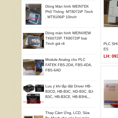
Dòng Màn hình WEINTEK
Phổ Thông: MT8072iP 7inch
, MT8106iP 10inch
Dòng màn hình WEINVIEW
TK6072IP, TK8072IP loại
7inch giá rẽ
PLC SH
ES
LH: 09
Module Analog cho PLC
FATEK FBS-2DA, FBS-4DA,
FBS-6AD
Lưu ý khi lắp đặt Driver HB-
B3CD, HB-B3C, HD-B3C, BJ-
B3C, HB-B3CE, HB-B3HL,..
Thay Cảm Ứng, LCD, Sửa
Bo Mạch cho các loại màn