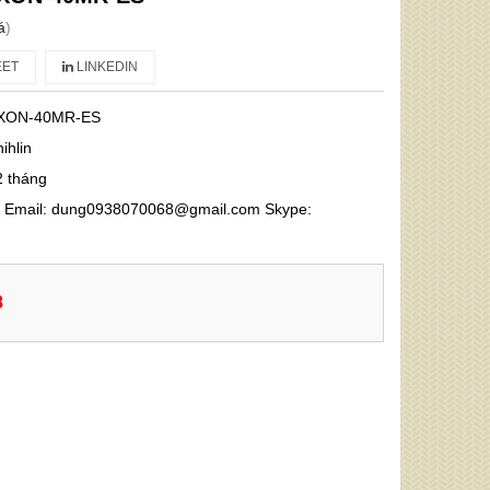
á
)
ET
LINKEDIN
XON-40MR-ES
ihlin
2 tháng
68 Email: dung0938070068@gmail.com Skype:
8