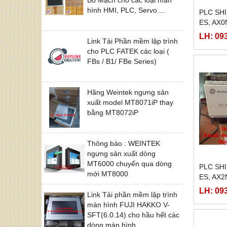
hình HMI, PLC, Servo....
PLC SHI
ES, AX0
16ER-E
LH: 09
Link Tải Phần mềm lập trình
cho PLC FATEK các loại (
FBs / B1/ FBe Series)
Hãng Weintek ngưng sản
xuất model MT8071iP thay
bằng MT8072iP
Thông báo : WEINTEK
ngưng sản xuất dòng
MT6000 chuyển qua dòng
PLC SH
mới MT8000
ES, AX2
LH: 09
Link Tải phần mềm lập trình
màn hình FUJI HAKKO V-
SFT(6.0.14) cho hầu hết các
dòng màn hình