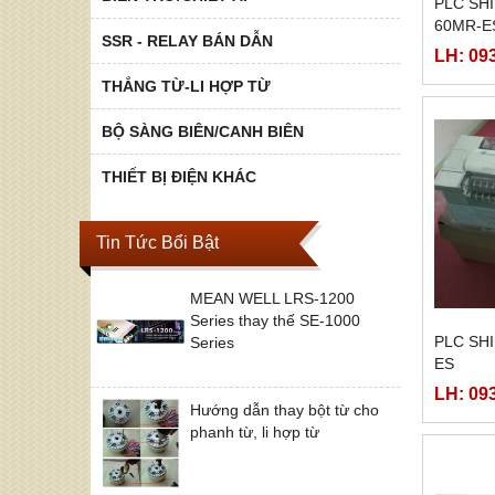
PLC SHI
60MR-E
SSR - RELAY BÁN DẪN
LH: 09
THẮNG TỪ-LI HỢP TỪ
BỘ SÀNG BIÊN/CANH BIÊN
THIẾT BỊ ĐIỆN KHÁC
Tin Tức Bổi Bật
MEAN WELL LRS-1200
Series thay thế SE-1000
PLC SH
Series
ES
LH: 09
Hướng dẫn thay bột từ cho
phanh từ, li hợp từ