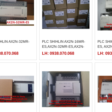
IHLIN AX2N-32MR-
PLC SHIHLIN AX2N-16MR-
PLC SHI
ES,AX2N-32MR-ES,AX2N-
ES, AX2
48MR-ES,AX2N-64MR-
48ER-ES
38.070.068
LH: 0938.070.068
LH: 093
ES,AX2N-80MR-ES,AX2N-
128MR-ES,