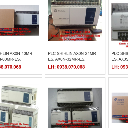
IHLIN AX0N-40MR-
PLC SHIHLIN AX0N-24MR-
PLC SHI
N-60MR-ES,
ES, AX0N-32MR-ES,
ES, AX0
30MR-E
38.070.068
LH: 0938.070.068
LH: 093