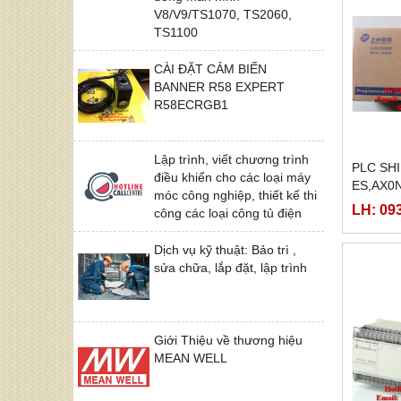
V8/V9/TS1070, TS2060,
TS1100
CÀI ĐẶT CẢM BIẾN
BANNER R58 EXPERT
R58ECRGB1
Lập trình, viết chương trình
PLC SH
điều khiển cho các loại máy
ES,AX0
móc công nghiệp, thiết kế thi
LH: 09
công các loại công tủ điện
Dịch vụ kỹ thuật: Bảo trì ,
sửa chữa, lắp đặt, lập trình
Giới Thiệu về thương hiệu
MEAN WELL