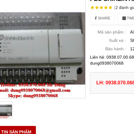
(
2
đánh gi
SHARE
TWE
Mã sản phẩm :
A
Xuất xứ :
Sh
Bảo hành :
1
Liên hệ: 0938.07.00.
dung0938070068
LH: 0938.070.06
 TIN SẢN PHẨM