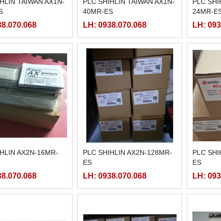
HLIN TAIWAN AX1N-
PLC SHIHLIN TAIWAN AX1N-
PLC SHI
S
40MR-ES
24MR-E
38.070.068
LH: 0938.070.068
LH: 093
IHLIN AX2N-16MR-
PLC SHIHLIN AX2N-128MR-
PLC SHI
ES
ES
38.070.068
LH: 0938.070.068
LH: 093