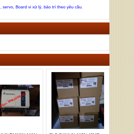
 servo, Board vi xử lý, bảo trì theo yêu cầu.