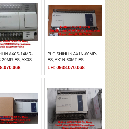
HLIN AX0S-14MR-
PLC SHIHLIN AX1N-60MR-
S-20MR-ES, AX0S-
ES, AX1N-60MT-ES
S
8.070.068
LH: 0938.070.068