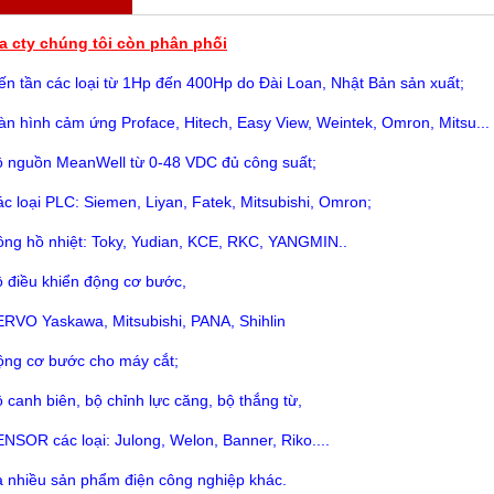
a cty chúng tôi còn phân phối
ến tần các loại từ 1Hp đến 400Hp do Đài Loan, Nhật Bản sản xuất;
n hình cảm ứng Proface, Hitech, Easy View, Weintek, Omron, Mitsu...
 nguồn MeanWell từ 0-48 VDC đủ công suất;
c loại PLC: Siemen, Liyan, Fatek, Mitsubishi, Omron;
ng hồ nhiệt: Toky, Yudian, KCE, RKC, YANGMIN..
 điều khiển động cơ bước,
RVO Yaskawa, Mitsubishi, PANA, Shihlin
ộng cơ bước cho máy cắt;
 canh biên, bộ chỉnh lực căng, bộ thắng từ,
NSOR các loại: Julong, Welon, Banner, Riko....
à nhiều sản phẩm điện công nghiệp khác.