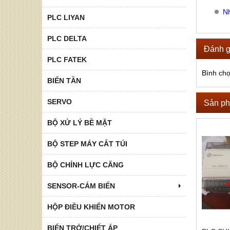
Nh
PLC LIYAN
PLC DELTA
Đánh g
PLC FATEK
Bình ch
BIẾN TẦN
SERVO
Sản ph
BỘ XỬ LÝ BỀ MẶT
BỘ STEP MÁY CẮT TÚI
BỘ CHỈNH LỰC CĂNG
SENSOR-CẢM BIẾN
HỘP ĐIỀU KHIỂN MOTOR
BIẾN TRỞ/CHIẾT ÁP