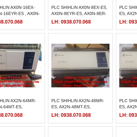
HLIN AX0N-16EX-
PLC SHIHLIN AX0N-8EX-ES,
PLC SHI
N-16EYR-ES , AX0N-
AX0N-8EYR-ES, AX0N-8ER-
ES, AX2
S
ES,
38.070.068
LH: 0938.070.068
LH: 093
IHLIN AX2N-64MR-
PLC SHIHLIN AX2N-48MR-
PLC SHI
N-64MT-ES,
ES, AX2N-48MT-ES,
ES, AX2
38.070.068
LH: 0938.070.068
LH: 093