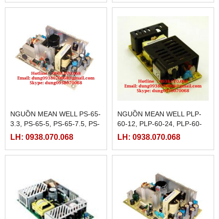
NGUỒN MEAN WELL PS-65-
NGUỒN MEAN WELL PLP-
3.3, PS-65-5, PS-65-7.5, PS-
60-12, PLP-60-24, PLP-60-
65-12, PS-65-13.5, PS-65-
48
LH: 0938.070.068
LH: 0938.070.068
15, PS-65-24, PS-65-27,