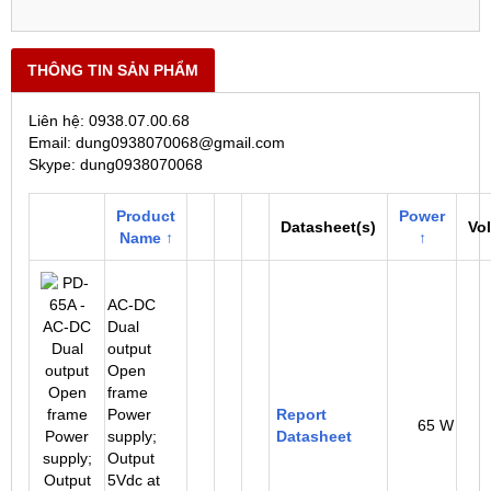
THÔNG TIN SẢN PHẨM
Liên hệ: 0938.07.00.68
Email: dung0938070068@gmail.com
Skype: dung0938070068
Product
Power
Datasheet(s)
Vol
Name ↑
↑
AC-DC
Dual
output
Open
frame
Power
Report
65 W
supply;
Datasheet
Output
5Vdc at