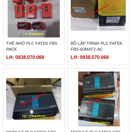
THẺ NHỚ PLC FATEK FBS
BỘ LẬP TRÌNH PLC FATEK
PACK
FBS-60MAT2-AC
LH: 0938.070.068
LH: 0938.070.068