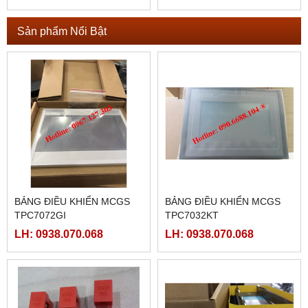
EPS-65-24,EPS-65-36,
Sản phẩm Nổi Bật
BẢNG ĐIỀU KHIỂN MCGS
BẢNG ĐIỀU KHIỂN MCGS
TPC7072GI
TPC7032KT
LH: 0938.070.068
LH: 0938.070.068