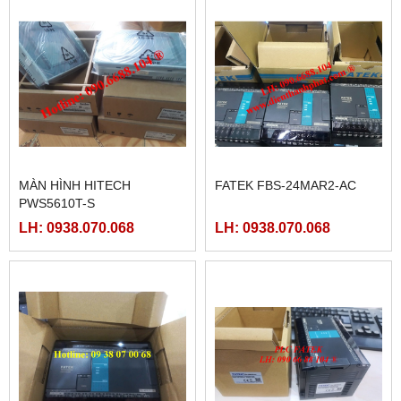
MÀN HÌNH HITECH
FATEK FBS-24MAR2-AC
PWS5610T-S
LH: 0938.070.068
LH: 0938.070.068