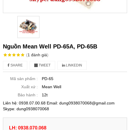
Nguồn Mean Well PD-65A, PD-65B
(
1
đánh giá
)
SHARE
TWEET
LINKEDIN
Mã sản phẩm :
PD-65
Xuất xứ :
Mean Well
Bảo hành :
12t
Liên hệ: 0938.07.00.68 Email: dung0938070068@gmail.com
Skype: dung0938070068
LH: 0938.070.068