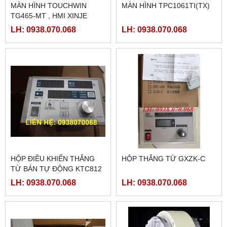
MÀN HÌNH TOUCHWIN
MÀN HÌNH TPC1061TI(TX)
TG465-MT , HMI XINJE
TG465-MT
LH: 0938.070.068
LH: 0938.070.068
HỘP ĐIỀU KHIỂN THẮNG
HỘP THẮNG TỪ GXZK-C
TỪ BÁN TỰ ĐỘNG KTC812
LH: 0938.070.068
LH: 0938.070.068