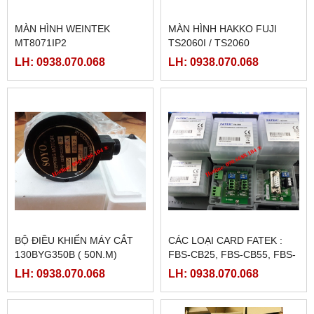
MÀN HÌNH WEINTEK
MÀN HÌNH HAKKO FUJI
MT8071IP2
TS2060I / TS2060
LH: 0938.070.068
LH: 0938.070.068
BỘ ĐIỀU KHIỂN MÁY CẮT
CÁC LOẠI CARD FATEK :
130BYG350B ( 50N.M)
FBS-CB25, FBS-CB55, FBS-
CB2, FBS-CB5
LH: 0938.070.068
LH: 0938.070.068