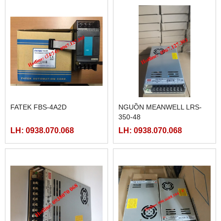
FATEK FBS-4A2D
NGUỒN MEANWELL LRS-
350-48
LH: 0938.070.068
LH: 0938.070.068