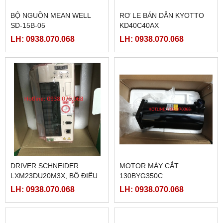
BỘ NGUỒN MEAN WELL
RƠ LE BÁN DẪN KYOTTO
SD-15B-05
KD40C40AX
LH: 0938.070.068
LH: 0938.070.068
DRIVER SCHNEIDER
MOTOR MÁY CẮT
LXM23DU20M3X, BỘ ĐIỀU
130BYG350C
KHIỂN SERVO
LH: 0938.070.068
LH: 0938.070.068
LXM23DU20M3X