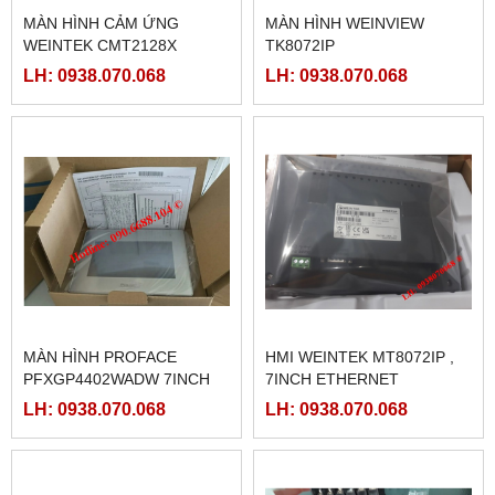
MÀN HÌNH CẢM ỨNG
MÀN HÌNH WEINVIEW
WEINTEK CMT2128X
TK8072IP
LH: 0938.070.068
LH: 0938.070.068
MÀN HÌNH PROFACE
HMI WEINTEK MT8072IP ,
PFXGP4402WADW 7INCH
7INCH ETHERNET
LH: 0938.070.068
LH: 0938.070.068