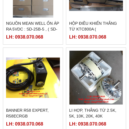
NGUỒN MEAN WELL ỔN ÁP
HỘP ĐIỀU KHIỂN THẮNG
RA 5VDC : SD-25B-5 , ( SD-
TỪ KTC800A (
25B-12, SD-25B-24)
24VDC/4AMPE)
LH: 0938.070.068
LH: 0938.070.068
BANNER R58 EXPERT,
LI HỢP, THẮNG TỪ 2.5K,
R58ECRGB
5K, 10K, 20K, 40K
LH: 0938.070.068
LH: 0938.070.068