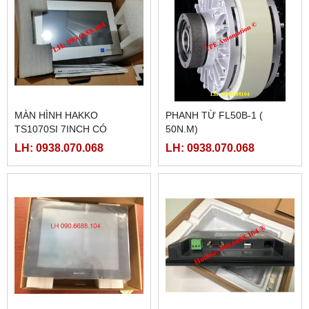
MÀN HÌNH HAKKO
PHANH TỪ FL50B-1 (
TS1070SI 7INCH CÓ
50N.M)
ETHERNET
LH: 0938.070.068
LH: 0938.070.068