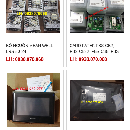
BỘ NGUỒN MEAN WELL
CARD FATEK FBS-CB2,
LRS-50-24
FBS-CB22, FBS-CB5, FBS-
CB25, FBS-CB55
LH: 0938.070.068
LH: 0938.070.068