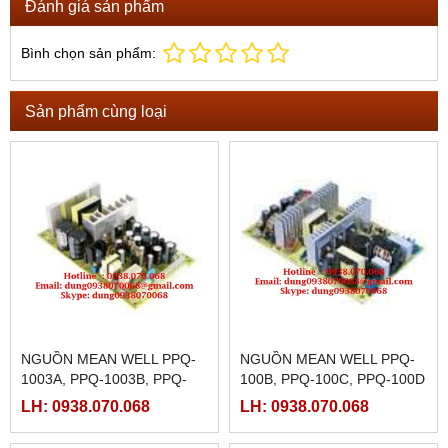
Đánh giá sản phẩm
Bình chọn sản phẩm:
Sản phẩm cùng loại
NGUỒN MEAN WELL PPQ-
NGUỒN MEAN WELL PPQ-
1003A, PPQ-1003B, PPQ-
100B, PPQ-100C, PPQ-100D
1003C, PPQ-1003D,
LH: 0938.070.068
LH: 0938.070.068