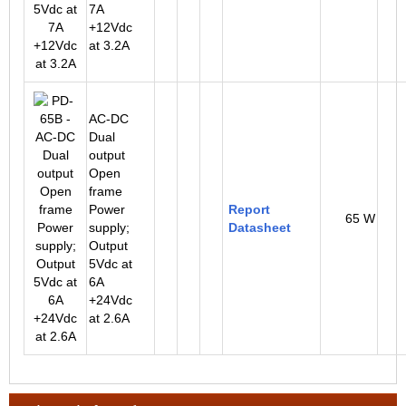
7A
+12Vdc
at 3.2A
AC-DC
Dual
output
Open
frame
Power
Report
65 W
supply;
Datasheet
Output
5Vdc at
6A
+24Vdc
at 2.6A