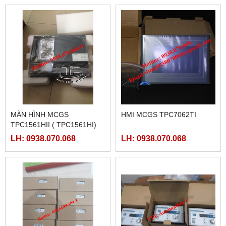
MÀN HÌNH MCGS
HMI MCGS TPC7062TI
TPC1561HII ( TPC1561HI)
LH: 0938.070.068
LH: 0938.070.068