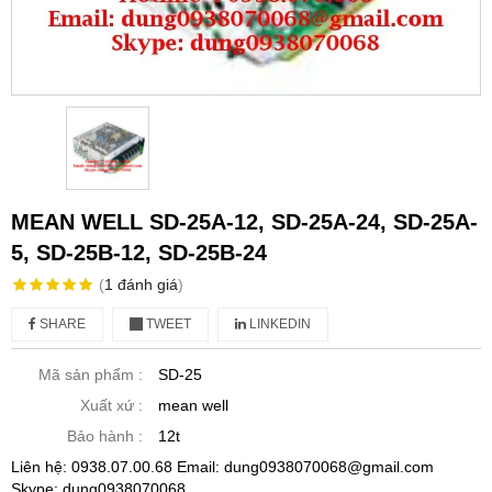
MEAN WELL SD-25A-12, SD-25A-24, SD-25A-
5, SD-25B-12, SD-25B-24
(
1
đánh giá
)
SHARE
TWEET
LINKEDIN
Mã sản phẩm :
SD-25
Xuất xứ :
mean well
Bảo hành :
12t
Liên hệ: 0938.07.00.68 Email: dung0938070068@gmail.com
Skype: dung0938070068