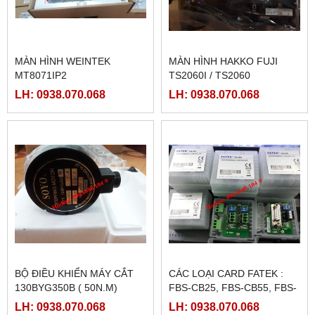
MÀN HÌNH WEINTEK
MÀN HÌNH HAKKO FUJI
MT8071IP2
TS2060I / TS2060
LH: 0938.070.068
LH: 0938.070.068
BỘ ĐIỀU KHIỂN MÁY CẮT
CÁC LOẠI CARD FATEK :
130BYG350B ( 50N.M)
FBS-CB25, FBS-CB55, FBS-
CB2, FBS-CB5
LH: 0938.070.068
LH: 0938.070.068