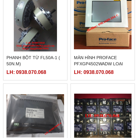
PHANH BỘT TỪ FL50A-1 (
MÀN HÌNH PROFACE
50N.M)
PFXGP4502WADW LOẠI
10INCH
LH: 0938.070.068
LH: 0938.070.068