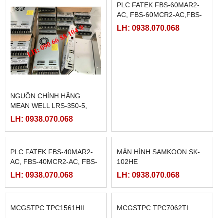
NGUỒN CHÍNH HÃNG
PLC FATEK FBS-60MAR2-
MEAN WELL LRS-350-5,
AC, FBS-60MCR2-AC,FBS-
LRS-350-12, LRS-350-24,
60MAT2-AC, FBS-60MCT2-
LH: 0938.070.068
LH: 0938.070.068
LRS-350-36, LRS-350-27,
AC,
LRS-350-48