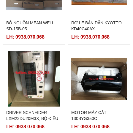
BỘ NGUỒN MEAN WELL
RƠ LE BÁN DẪN KYOTTO
SD-15B-05
KD40C40AX
LH: 0938.070.068
LH: 0938.070.068
DRIVER SCHNEIDER
MOTOR MÁY CẮT
LXM23DU20M3X, BỘ ĐIỀU
130BYG350C
KHIỂN SERVO
LH: 0938.070.068
LH: 0938.070.068
LXM23DU20M3X