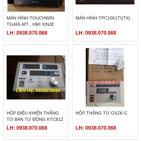
MÀN HÌNH TOUCHWIN
MÀN HÌNH TPC1061TI(TX)
TG465-MT , HMI XINJE
TG465-MT
LH: 0938.070.068
LH: 0938.070.068
HỘP ĐIỀU KHIỂN THẮNG
HỘP THẮNG TỪ GXZK-C
TỪ BÁN TỰ ĐỘNG KTC812
LH: 0938.070.068
LH: 0938.070.068