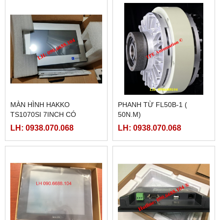
MÀN HÌNH HAKKO
PHANH TỪ FL50B-1 (
TS1070SI 7INCH CÓ
50N.M)
ETHERNET
LH: 0938.070.068
LH: 0938.070.068