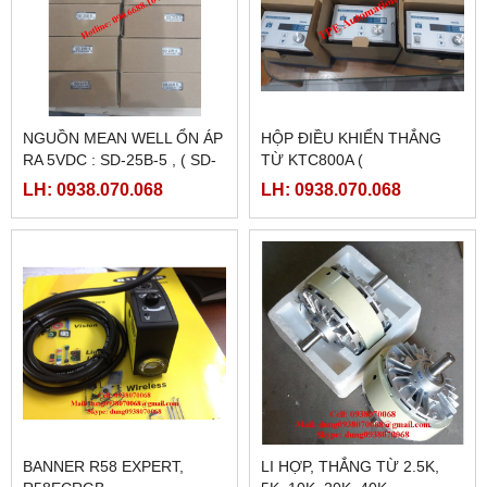
NGUỒN MEAN WELL ỔN ÁP
HỘP ĐIỀU KHIỂN THẮNG
RA 5VDC : SD-25B-5 , ( SD-
TỪ KTC800A (
25B-12, SD-25B-24)
24VDC/4AMPE)
LH: 0938.070.068
LH: 0938.070.068
BANNER R58 EXPERT,
LI HỢP, THẮNG TỪ 2.5K,