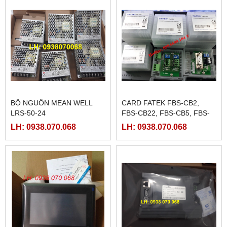
BỘ NGUỒN MEAN WELL
CARD FATEK FBS-CB2,
LRS-50-24
FBS-CB22, FBS-CB5, FBS-
CB25, FBS-CB55
LH: 0938.070.068
LH: 0938.070.068