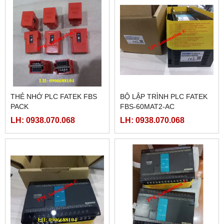
THẺ NHỚ PLC FATEK FBS
BỘ LẬP TRÌNH PLC FATEK
PACK
FBS-60MAT2-AC
LH: 0938.070.068
LH: 0938.070.068