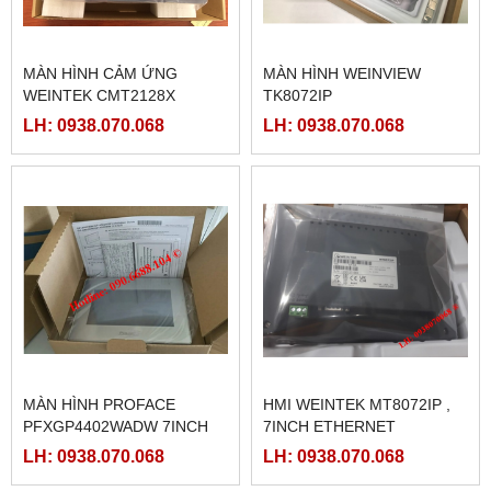
MÀN HÌNH CẢM ỨNG
MÀN HÌNH WEINVIEW
WEINTEK CMT2128X
TK8072IP
LH: 0938.070.068
LH: 0938.070.068
MÀN HÌNH PROFACE
HMI WEINTEK MT8072IP ,
PFXGP4402WADW 7INCH
7INCH ETHERNET
LH: 0938.070.068
LH: 0938.070.068