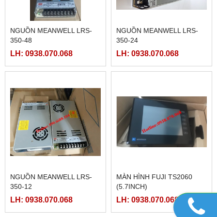
MCGSTPC TPC7062TX(KX)
MÀN HÌNH HMIGXU3512 -
7INCH CÓ ETHRNET
LH: 0938.070.068
LH: 0938.070.068