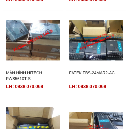
MÀN HÌNH HITECH
FATEK FBS-24MAR2-AC
PWS5610T-S
LH: 0938.070.068
LH: 0938.070.068