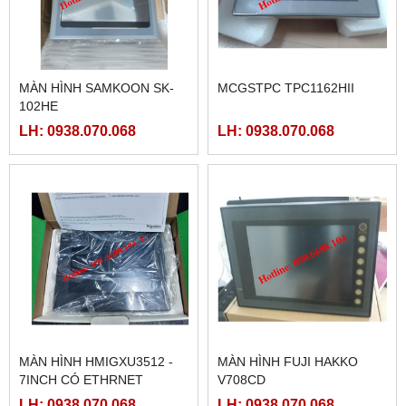
MÀN HÌNH SAMKOON SK-
MCGSTPC TPC1162HII
102HE
LH: 0938.070.068
LH: 0938.070.068
MÀN HÌNH HMIGXU3512 -
MÀN HÌNH FUJI HAKKO
7INCH CÓ ETHRNET
V708CD
LH: 0938.070.068
LH: 0938.070.068