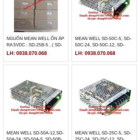
NGUỒN MEAN WELL ỔN ÁP
MEAN WELL SD-50C-5, SD-
RA 5VDC : SD-25B-5 , ( SD-
50C-24, SD-50C-12, SD-
25B-12, SD-25B-24)
50B-5
LH: 0938.070.068
LH: 0938.070.068
MEAN WELL SD-50A-12,SD-
MEAN WELL SD-25C-5, SD-
50A-24, SD-50A-5, SD-50B-
25C-24, SD-25C-12, SD-