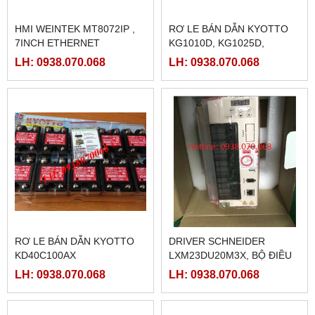
HMI WEINTEK MT8072IP ,
RƠ LE BÁN DẪN KYOTTO
7INCH ETHERNET
KG1010D, KG1025D,
KG1040D VÀ KG1075D
LH: 0938.070.068
LH: 0938.070.068
RƠ LE BÁN DẪN KYOTTO
DRIVER SCHNEIDER
KD40C100AX
LXM23DU20M3X, BỘ ĐIỀU
KHIỂN SERVO
LH: 0938.070.068
LH: 0938.070.068
LXM23DU20M3X