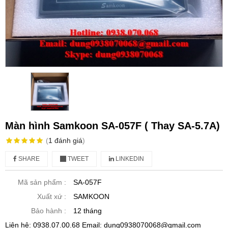
Màn hình Samkoon SA-057F ( Thay SA-5.7A)
(
1
đánh giá
)
SHARE
TWEET
LINKEDIN
Mã sản phẩm :
SA-057F
Xuất xứ :
SAMKOON
Bảo hành :
12 tháng
Liên hệ: 0938.07.00.68 Email: dung0938070068@gmail.com