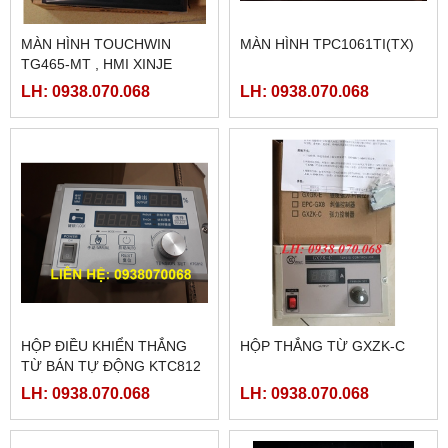
MÀN HÌNH TOUCHWIN
MÀN HÌNH TPC1061TI(TX)
TG465-MT , HMI XINJE
TG465-MT
LH: 0938.070.068
LH: 0938.070.068
HỘP ĐIỀU KHIỂN THẮNG
HỘP THẮNG TỪ GXZK-C
TỪ BÁN TỰ ĐỘNG KTC812
LH: 0938.070.068
LH: 0938.070.068