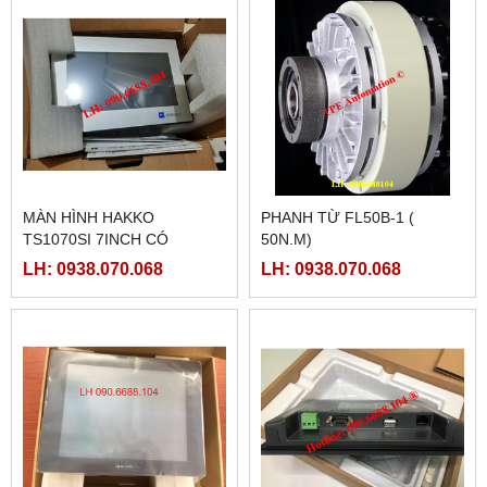
MÀN HÌNH HAKKO
PHANH TỪ FL50B-1 (
TS1070SI 7INCH CÓ
50N.M)
ETHERNET
LH: 0938.070.068
LH: 0938.070.068