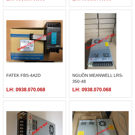
FATEK FBS-4A2D
NGUỒN MEANWELL LRS-
350-48
LH: 0938.070.068
LH: 0938.070.068