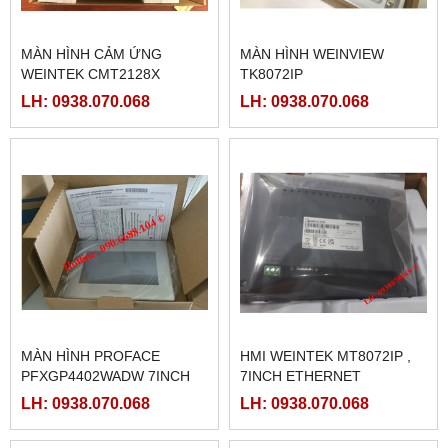
MÀN HÌNH CẢM ỨNG
MÀN HÌNH WEINVIEW
WEINTEK CMT2128X
TK8072IP
LH: 0938.070.068
LH: 0938.070.068
MÀN HÌNH PROFACE
HMI WEINTEK MT8072IP ,
PFXGP4402WADW 7INCH
7INCH ETHERNET
LH: 0938.070.068
LH: 0938.070.068