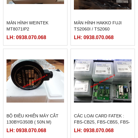
MÀN HÌNH WEINTEK
MÀN HÌNH HAKKO FUJI
MT8071IP2
TS2060I / TS2060
LH: 0938.070.068
LH: 0938.070.068
BỘ ĐIỀU KHIỂN MÁY CẮT
CÁC LOẠI CARD FATEK :
130BYG350B ( 50N.M)
FBS-CB25, FBS-CB55, FBS-
CB2, FBS-CB5
LH: 0938.070.068
LH: 0938.070.068