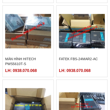
MÀN HÌNH HITECH
FATEK FBS-24MAR2-AC
PWS5610T-S
LH: 0938.070.068
LH: 0938.070.068