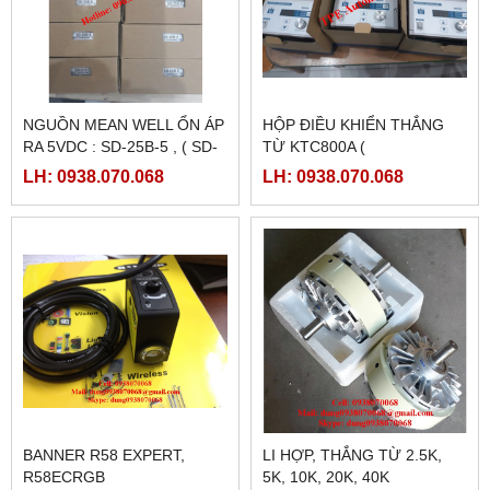
NGUỒN MEAN WELL ỔN ÁP
HỘP ĐIỀU KHIỂN THẮNG
RA 5VDC : SD-25B-5 , ( SD-
TỪ KTC800A (
25B-12, SD-25B-24)
24VDC/4AMPE)
LH: 0938.070.068
LH: 0938.070.068
BANNER R58 EXPERT,
LI HỢP, THẮNG TỪ 2.5K,
R58ECRGB
5K, 10K, 20K, 40K