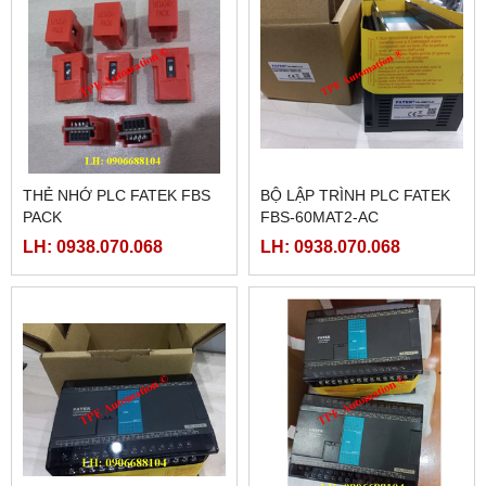
THẺ NHỚ PLC FATEK FBS
BỘ LẬP TRÌNH PLC FATEK
PACK
FBS-60MAT2-AC
LH: 0938.070.068
LH: 0938.070.068