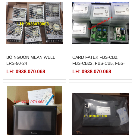
BỘ NGUỒN MEAN WELL
CARD FATEK FBS-CB2,
LRS-50-24
FBS-CB22, FBS-CB5, FBS-
CB25, FBS-CB55
LH: 0938.070.068
LH: 0938.070.068