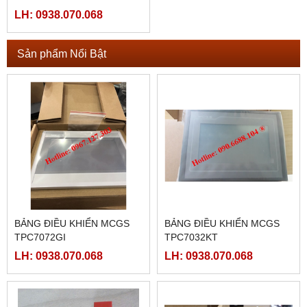
LH: 0938.070.068
Sản phẩm Nổi Bật
BẢNG ĐIỀU KHIỂN MCGS
BẢNG ĐIỀU KHIỂN MCGS
TPC7072GI
TPC7032KT
LH: 0938.070.068
LH: 0938.070.068