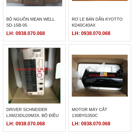
BỘ NGUỒN MEAN WELL
RƠ LE BÁN DẪN KYOTTO
SD-15B-05
KD40C40AX
LH: 0938.070.068
LH: 0938.070.068
DRIVER SCHNEIDER
MOTOR MÁY CẮT
LXM23DU20M3X, BỘ ĐIỀU
130BYG350C
KHIỂN SERVO
LH: 0938.070.068
LH: 0938.070.068
LXM23DU20M3X