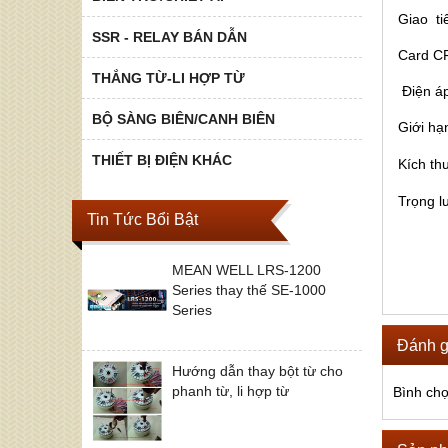
Giao t
SSR - RELAY BÁN DẪN
Card 
THẮNG TỪ-LI HỢP TỪ
Điện á
BỘ SÀNG BIÊN/CANH BIÊN
Giới hạ
THIẾT BỊ ĐIỆN KHÁC
Kích th
Trọng 
Tin Tức Bổi Bật
MEAN WELL LRS-1200
Series thay thế SE-1000
Series
Đánh g
Hướng dẫn thay bột từ cho
phanh từ, li hợp từ
Bình ch