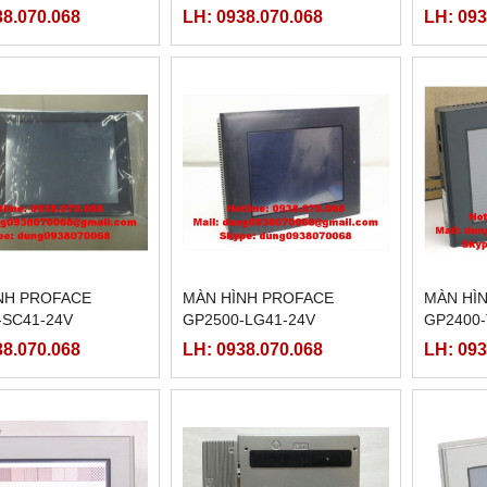
38.070.068
LH: 0938.070.068
LH: 093
NH PROFACE
MÀN HÌNH PROFACE
MÀN HÌ
-SC41-24V
GP2500-LG41-24V
GP2400-
38.070.068
LH: 0938.070.068
LH: 093