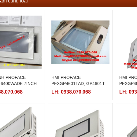
ẩm cùng loại
NH PROFACE
HMI PROFACE
HMI PR
6400WADE 7INCH
PFXGP4601TAD, GP4601T
PFXGP4
GP4501
38.070.068
LH: 0938.070.068
LH: 093