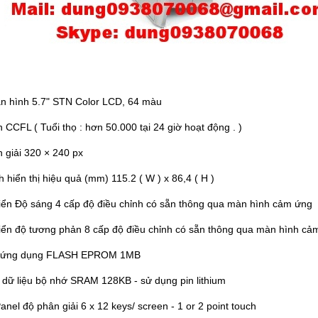
n hình 5.7" STN Color LCD, 64 màu
 CCFL ( Tuổi thọ : hơn 50.000 tại 24 giờ hoạt động . )
 giải 320 × 240 px
h hiển thị hiệu quả (mm) 115.2 ( W ) x 86,4 ( H )
iển Độ sáng 4 cấp độ điều chỉnh có sẵn thông qua màn hình cảm ứng
iển độ tương phản 8 cấp độ điều chỉnh có sẵn thông qua màn hình cả
 ứng dụng FLASH EPROM 1MB
 dữ liệu bộ nhớ SRAM 128KB - sử dụng pin lithium
anel độ phân giải 6 x 12 keys/ screen - 1 or 2 point touch