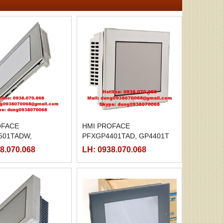
OFACE
HMI PROFACE
501TADW,
PFXGP4401TAD, GP4401T
TW
8.070.068
LH: 0938.070.068