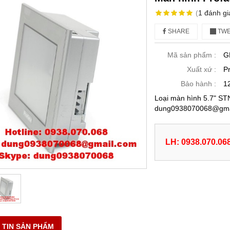
(
1
đánh gi
SHARE
TWE
Mã sản phẩm :
G
Xuất xứ :
P
Bảo hành :
1
Loại màn hình 5.7" STN
dung0938070068@gmai
LH: 0938.070.06
 TIN SẢN PHẨM