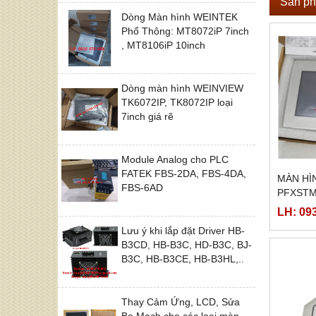
Sản ph
Dòng Màn hình WEINTEK
Phổ Thông: MT8072iP 7inch
, MT8106iP 10inch
Dòng màn hình WEINVIEW
TK6072IP, TK8072IP loại
7inch giá rẽ
Module Analog cho PLC
FATEK FBS-2DA, FBS-4DA,
MÀN HÌ
FBS-6AD
PFXSTM
LH: 09
Lưu ý khi lắp đặt Driver HB-
B3CD, HB-B3C, HD-B3C, BJ-
B3C, HB-B3CE, HB-B3HL,..
Thay Cảm Ứng, LCD, Sửa
Bo Mạch cho các loại màn