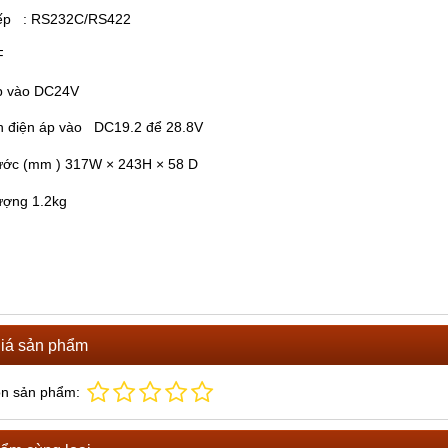
iếp : RS232C/RS422
CF
p vào DC24V
n điện áp vào DC19.2 để 28.8V
ước (mm ) 317W × 243H × 58 D
lượng 1.2kg
iá sản phẩm
ọn sản phẩm: