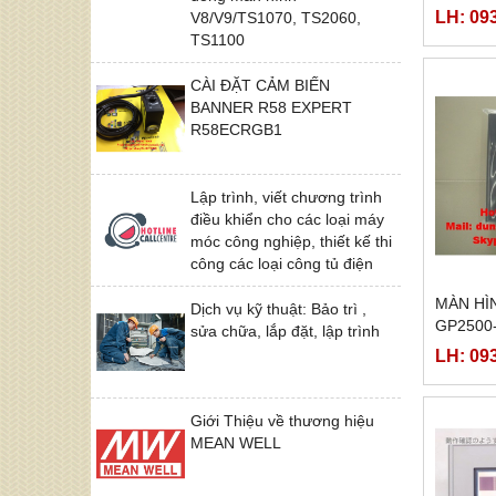
LH: 09
V8/V9/TS1070, TS2060,
TS1100
CÀI ĐẶT CẢM BIẾN
BANNER R58 EXPERT
R58ECRGB1
Lập trình, viết chương trình
điều khiển cho các loại máy
móc công nghiệp, thiết kế thi
công các loại công tủ điện
MÀN HÌ
Dịch vụ kỹ thuật: Bảo trì ,
GP2500
sửa chữa, lắp đặt, lập trình
LH: 09
Giới Thiệu về thương hiệu
MEAN WELL