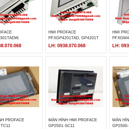
OFACE
HMI PROFACE
HMI PR
301TADW,
PFXGP4201TAD, GP4201T
PFXGM4
1TW
38.070.068
LH: 0938.070.068
LH: 093
NH PROFACE
MÀN HÌNH HMI PROFACE
MÀN HÌ
-TC11
GP2501-SC11
GP2500-