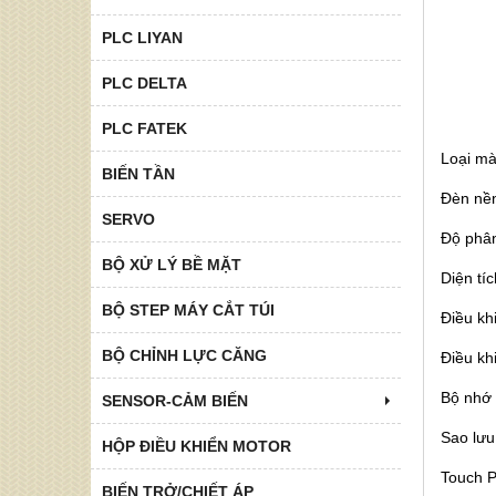
PLC LIYAN
PLC DELTA
PLC FATEK
Loại mà
BIẾN TẦN
Đèn nền
SERVO
Độ phân
BỘ XỬ LÝ BỀ MẶT
Diện tíc
BỘ STEP MÁY CẮT TÚI
Điều kh
BỘ CHỈNH LỰC CĂNG
Điều kh
Bộ nhớ
SENSOR-CẢM BIẾN
Sao lưu
HỘP ĐIỀU KHIỂN MOTOR
Touch P
BIẾN TRỞ/CHIẾT ÁP