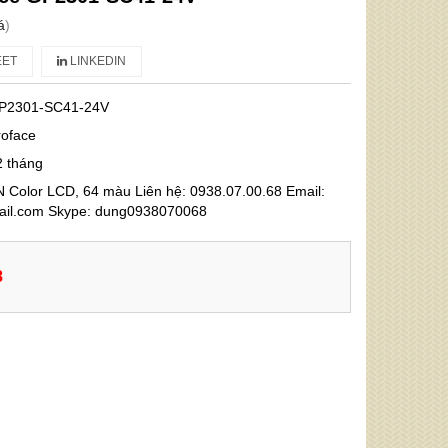
á
)
ET
LINKEDIN
P2301-SC41-24V
roface
2 tháng
 Color LCD, 64 màu Liên hệ: 0938.07.00.68 Email:
l.com Skype: dung0938070068
8