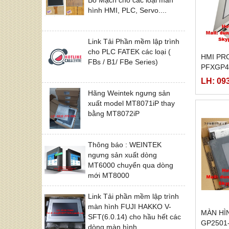
hình HMI, PLC, Servo....
Link Tải Phần mềm lập trình
cho PLC FATEK các loại (
HMI PR
FBs / B1/ FBe Series)
PFXGP4
GP430
LH: 09
Hãng Weintek ngưng sản
xuất model MT8071iP thay
bằng MT8072iP
Thông báo : WEINTEK
ngưng sản xuất dòng
MT6000 chuyển qua dòng
mới MT8000
Link Tải phần mềm lập trình
màn hình FUJI HAKKO V-
MÀN HÌ
SFT(6.0.14) cho hầu hết các
GP2501
dòng màn hình