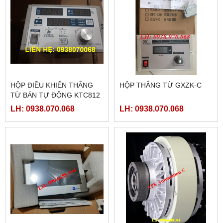
HỘP ĐIỀU KHIỂN THẮNG
HỘP THẮNG TỪ GXZK-C
TỪ BÁN TỰ ĐỘNG KTC812
LH: 0938.070.068
LH: 0938.070.068