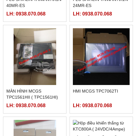
FATEK FBS-2DA
FATEK FBS-4DA
LH: 0938.070.068
LH: 0938.070.068
FATEK FBS-4A2D
NGUỒN MEANWELL LRS-
350-48
LH: 0938.070.068
LH: 0938.070.068