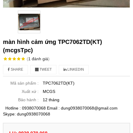
màn hình cảm ứng TPC7062TD(KT)
(mcgsTpc)
(
1
đánh giá
)
SHARE
TWEET
LINKEDIN
Mã sản phẩm :
TPC7062TD(KT)
Xuất xứ :
MCGS
Bảo hành :
12 tháng
Hotline : 0938070068 Email : dung0938070068@gmail.com
Skype: dung0938070068