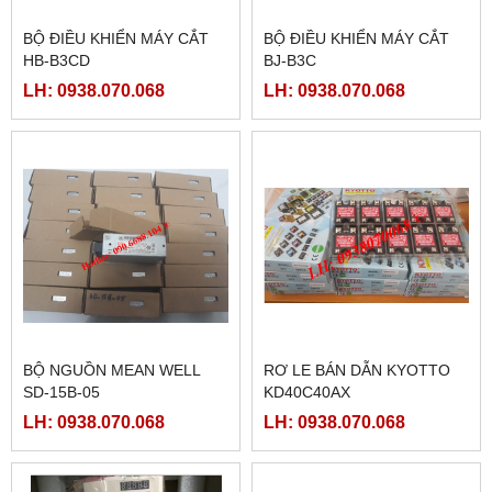
BỘ ĐIỀU KHIỂN MÁY CẮT
BỘ ĐIỀU KHIỂN MÁY CẮT
HB-B3CD
BJ-B3C
LH: 0938.070.068
LH: 0938.070.068
BỘ NGUỒN MEAN WELL
RƠ LE BÁN DẪN KYOTTO
SD-15B-05
KD40C40AX
LH: 0938.070.068
LH: 0938.070.068