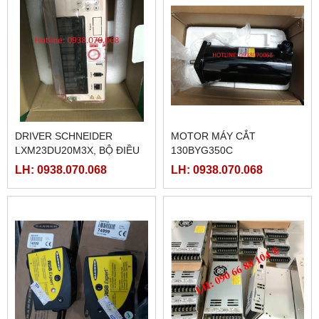
DRIVER SCHNEIDER
MOTOR MÁY CẮT
LXM23DU20M3X, BỘ ĐIỀU
130BYG350C
KHIỂN SERVO
LH: 0938.070.068
LH: 0938.070.068
LXM23DU20M3X