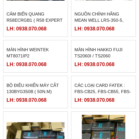
CẢM BIẾN QUANG
NGUỒN CHÍNH HÃNG
R58ECRGB1 ( R58 EXPERT
MEAN WELL LRS-350-5,
BANNER)
LRS-350-12, LRS-350-24,
LH: 0938.070.068
LH: 0938.070.068
LRS-350-36, LRS-350-27,
LRS-350-48
MÀN HÌNH WEINTEK
MÀN HÌNH HAKKO FUJI
MT8071IP2
TS2060I / TS2060
LH: 0938.070.068
LH: 0938.070.068