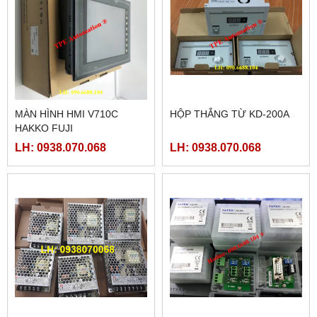
MÀN HÌNH HMI V710C
HỘP THẮNG TỪ KD-200A
HAKKO FUJI
LH: 0938.070.068
LH: 0938.070.068