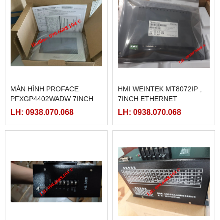
MÀN HÌNH PROFACE
HMI WEINTEK MT8072IP ,
PFXGP4402WADW 7INCH
7INCH ETHERNET
LH: 0938.070.068
LH: 0938.070.068