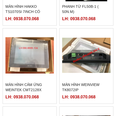
MÀN HÌNH HAKKO
PHANH TỪ FL50B-1 (
TS1070SI 7INCH CÓ
50N.M)
ETHERNET
LH: 0938.070.068
LH: 0938.070.068
MÀN HÌNH CẢM ỨNG
MÀN HÌNH WEINVIEW
WEINTEK CMT2128X
TK8072IP
LH: 0938.070.068
LH: 0938.070.068