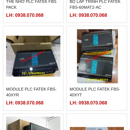
THẺ NHỚ PLC FATEK FBS
BỘ LẬP TRÌNH PLC FATEK
PACK
FBS-60MAT2-AC
LH: 0938.070.068
LH: 0938.070.068
MODULE PLC FATEK FBS-
MODULE PLC FATEK FBS-
40XYR
40XYT
LH: 0938.070.068
LH: 0938.070.068