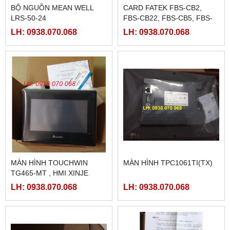
BỘ NGUỒN MEAN WELL
CARD FATEK FBS-CB2,
LRS-50-24
FBS-CB22, FBS-CB5, FBS-
CB25, FBS-CB55
LH: 0938.070.068
LH: 0938.070.068
MÀN HÌNH TOUCHWIN
MÀN HÌNH TPC1061TI(TX)
TG465-MT , HMI XINJE
TG465-MT
LH: 0938.070.068
LH: 0938.070.068