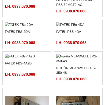
MÀN HÌNH HMIGXU3512 -
MÀN HÌNH FUJI HAKKO
7INCH CÓ ETHRNET
V708CD
LH: 0938.070.068
LH: 0938.070.068