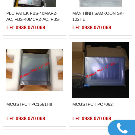
PLC FATEK FBS-40MAR2-
MÀN HÌNH SAMKOON SK-
AC, FBS-40MCR2-AC, FBS-
102HE
40MCRT-AC, FBS-40MART-
LH: 0938.070.068
LH: 0938.070.068
AC
MCGSTPC TPC1561HII
MCGSTPC TPC7062TI
LH: 0938.070.068
LH: 0938.070.068