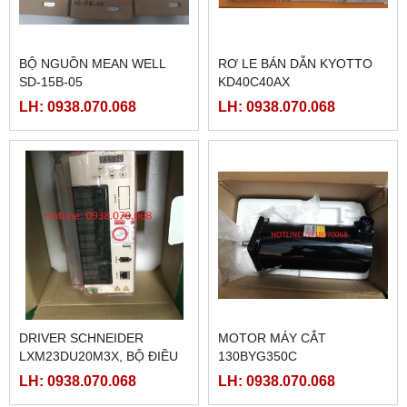
BỘ NGUỒN MEAN WELL
RƠ LE BÁN DẪN KYOTTO
SD-15B-05
KD40C40AX
LH: 0938.070.068
LH: 0938.070.068
DRIVER SCHNEIDER
MOTOR MÁY CẮT
LXM23DU20M3X, BỘ ĐIỀU
130BYG350C
KHIỂN SERVO
LH: 0938.070.068
LH: 0938.070.068
LXM23DU20M3X