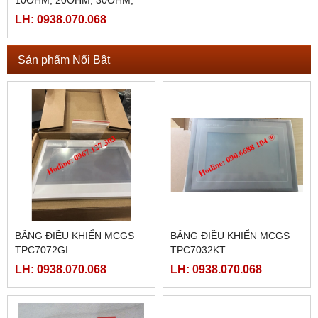
50OHM
LH: 0938.070.068
Sản phẩm Nổi Bật
BẢNG ĐIỀU KHIỂN MCGS
BẢNG ĐIỀU KHIỂN MCGS
TPC7072GI
TPC7032KT
LH: 0938.070.068
LH: 0938.070.068