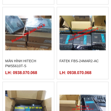
MÀN HÌNH HITECH
FATEK FBS-24MAR2-AC
PWS5610T-S
LH: 0938.070.068
LH: 0938.070.068