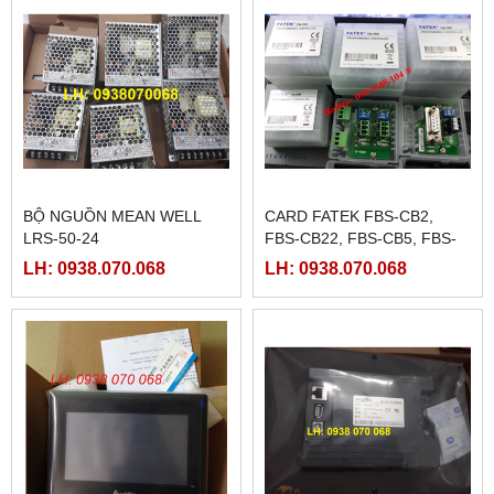
BỘ NGUỒN MEAN WELL
CARD FATEK FBS-CB2,
LRS-50-24
FBS-CB22, FBS-CB5, FBS-
CB25, FBS-CB55
LH: 0938.070.068
LH: 0938.070.068