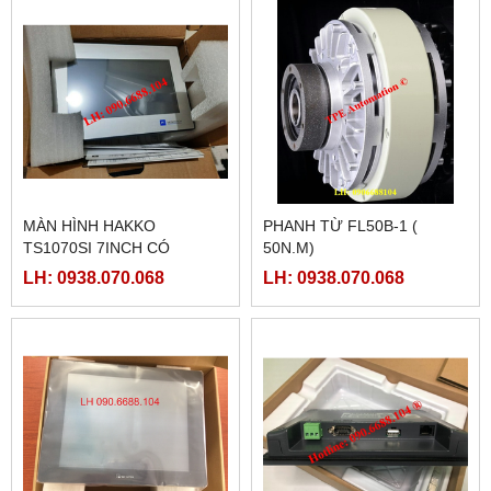
MÀN HÌNH HAKKO
PHANH TỪ FL50B-1 (
TS1070SI 7INCH CÓ
50N.M)
ETHERNET
LH: 0938.070.068
LH: 0938.070.068