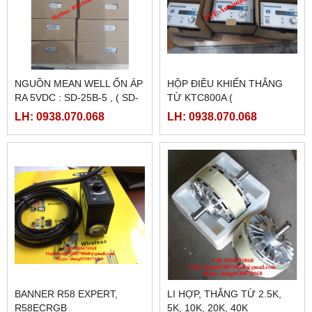
NGUỒN MEAN WELL ỔN ÁP
HỘP ĐIỀU KHIỂN THẮNG
RA 5VDC : SD-25B-5 , ( SD-
TỪ KTC800A (
25B-12, SD-25B-24)
24VDC/4AMPE)
LH: 0938.070.068
LH: 0938.070.068
BANNER R58 EXPERT,
LI HỢP, THẮNG TỪ 2.5K,
R58ECRGB
5K, 10K, 20K, 40K