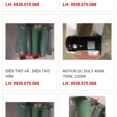
CORONA
LH: 0938.070.068
LH: 0938.070.068
ĐIỆN TRỞ XÃ , ĐIỆN TRỞ
MOTOR DC DULY 400W,
HÃM
750W, 1100W
LH: 0938.070.068
LH: 0938.070.068