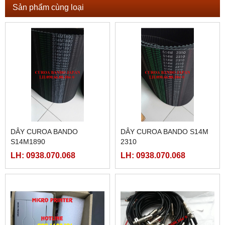
Sản phẩm cùng loại
DÂY CUROA BANDO
DÂY CUROA BANDO S14M
S14M1890
2310
LH: 0938.070.068
LH: 0938.070.068