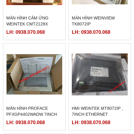
MÀN HÌNH CẢM ỨNG
MÀN HÌNH WEINVIEW
WEINTEK CMT2128X
TK8072IP
LH: 0938.070.068
LH: 0938.070.068
MÀN HÌNH PROFACE
HMI WEINTEK MT8072IP ,
PFXGP4402WADW 7INCH
7INCH ETHERNET
LH: 0938.070.068
LH: 0938.070.068