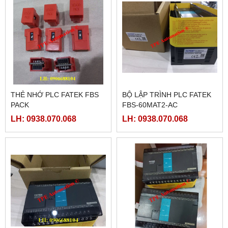
THẺ NHỚ PLC FATEK FBS
BỘ LẬP TRÌNH PLC FATEK
PACK
FBS-60MAT2-AC
LH: 0938.070.068
LH: 0938.070.068