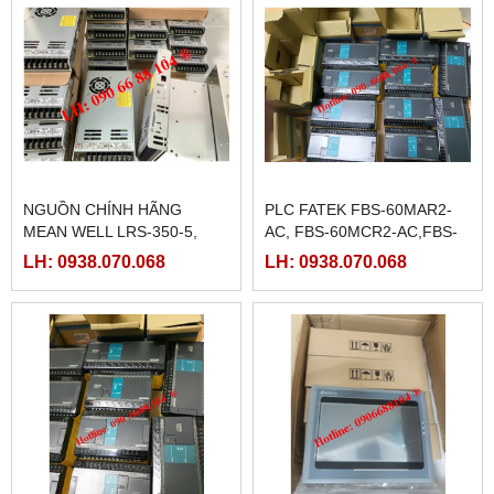
NGUỒN CHÍNH HÃNG
PLC FATEK FBS-60MAR2-
MEAN WELL LRS-350-5,
AC, FBS-60MCR2-AC,FBS-
LRS-350-12, LRS-350-24,
60MAT2-AC, FBS-60MCT2-
LH: 0938.070.068
LH: 0938.070.068
LRS-350-36, LRS-350-27,
AC,
LRS-350-48