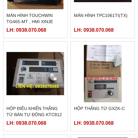
MÀN HÌNH TOUCHWIN
MÀN HÌNH TPC1061TI(TX)
TG465-MT , HMI XINJE
TG465-MT
LH: 0938.070.068
LH: 0938.070.068
HỘP ĐIỀU KHIỂN THẮNG
HỘP THẮNG TỪ GXZK-C
TỪ BÁN TỰ ĐỘNG KTC812
LH: 0938.070.068
LH: 0938.070.068