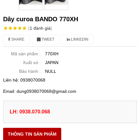
Dây curoa BANDO 770XH
(
1
đánh giá
)
SHARE
TWEET
LINKEDIN
Mã sản phẩm :
770XH
Xuất xứ :
JAPAN
Bảo hành :
NULL
Liên hệ: 0938070068
Email: dung0938070068@gmail.com
LH: 0938.070.068
THÔNG TIN SẢN PHẨM