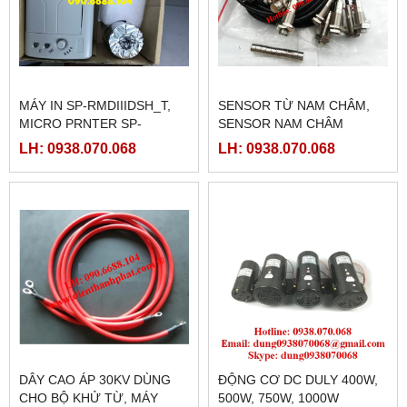
MÁY IN SP-RMDIIIDSH_T,
SENSOR TỪ NAM CHÂM,
MICRO PRNTER SP-
SENSOR NAM CHÂM
RMDIIID SH, MÁY IN NHIỆT
LH: 0938.070.068
LH: 0938.070.068
SPRT SP-RMDIIID
DÂY CAO ÁP 30KV DÙNG
ĐỘNG CƠ DC DULY 400W,
CHO BỘ KHỬ TỪ, MÁY
500W, 750W, 1000W