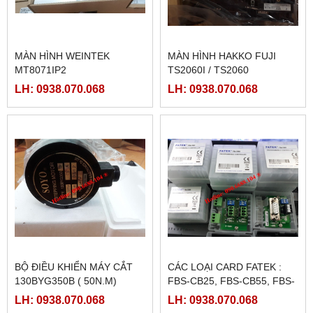
MÀN HÌNH WEINTEK
MÀN HÌNH HAKKO FUJI
MT8071IP2
TS2060I / TS2060
LH: 0938.070.068
LH: 0938.070.068
BỘ ĐIỀU KHIỂN MÁY CẮT
CÁC LOẠI CARD FATEK :
130BYG350B ( 50N.M)
FBS-CB25, FBS-CB55, FBS-
CB2, FBS-CB5
LH: 0938.070.068
LH: 0938.070.068