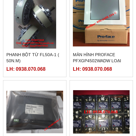
PHANH BỘT TỪ FL50A-1 (
MÀN HÌNH PROFACE
50N.M)
PFXGP4502WADW LOẠI
10INCH
LH: 0938.070.068
LH: 0938.070.068