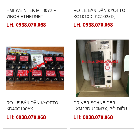
HMI WEINTEK MT8072IP ,
RƠ LE BÁN DẪN KYOTTO
7INCH ETHERNET
KG1010D, KG1025D,
KG1040D VÀ KG1075D
LH: 0938.070.068
LH: 0938.070.068
RƠ LE BÁN DẪN KYOTTO
DRIVER SCHNEIDER
KD40C100AX
LXM23DU20M3X, BỘ ĐIỀU
KHIỂN SERVO
LH: 0938.070.068
LH: 0938.070.068
LXM23DU20M3X