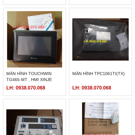
MÀN HÌNH TOUCHWIN
MÀN HÌNH TPC1061TI(TX)
TG465-MT , HMI XINJE
TG465-MT
LH: 0938.070.068
LH: 0938.070.068