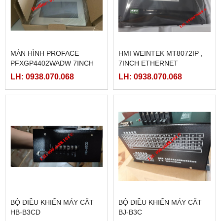
MÀN HÌNH PROFACE
HMI WEINTEK MT8072IP ,
PFXGP4402WADW 7INCH
7INCH ETHERNET
LH: 0938.070.068
LH: 0938.070.068
BỘ ĐIỀU KHIỂN MÁY CẮT
BỘ ĐIỀU KHIỂN MÁY CẮT
HB-B3CD
BJ-B3C