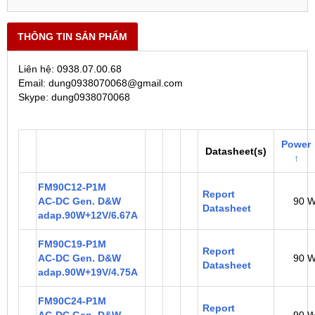
THÔNG TIN SẢN PHẨM
Liên hệ: 0938.07.00.68
Email: dung0938070068@gmail.com
Skype: dung0938070068
Power
Datasheet(s)
↑
FM90C12-P1M
Report
AC-DC Gen. D&W
90 
Datasheet
adap.90W+12V/6.67A
FM90C19-P1M
Report
AC-DC Gen. D&W
90 
Datasheet
adap.90W+19V/4.75A
FM90C24-P1M
Report
AC-DC Gen. D&W
90 