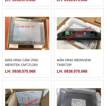
MÀN HÌNH CẢM ỨNG
MÀN HÌNH WEINVIEW
WEINTEK CMT2128X
TK8072IP
LH: 0938.070.068
LH: 0938.070.068