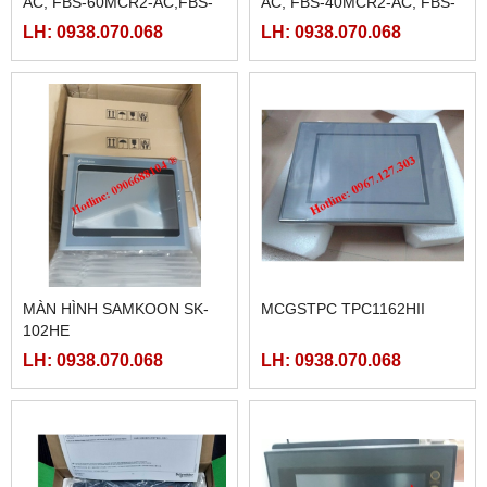
AC, FBS-60MCR2-AC,FBS-
AC, FBS-40MCR2-AC, FBS-
60MAT2-AC, FBS-60MCT2-
40MCRT-AC, FBS-40MART-
LH: 0938.070.068
LH: 0938.070.068
AC,
AC
MÀN HÌNH SAMKOON SK-
MCGSTPC TPC1162HII
102HE
LH: 0938.070.068
LH: 0938.070.068