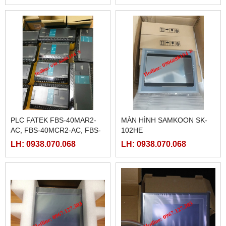
LRS-350-48
PLC FATEK FBS-40MAR2-
MÀN HÌNH SAMKOON SK-
AC, FBS-40MCR2-AC, FBS-
102HE
40MCRT-AC, FBS-40MART-
LH: 0938.070.068
LH: 0938.070.068
AC