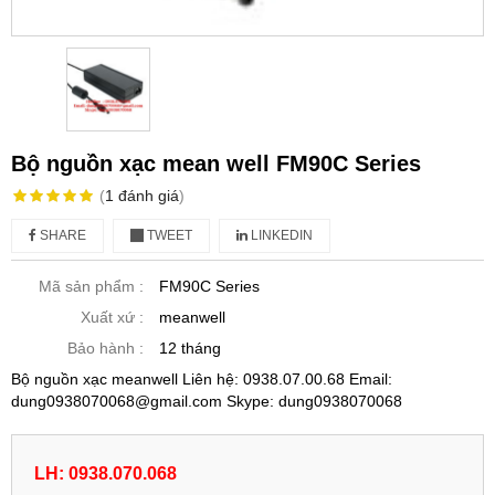
Bộ nguồn xạc mean well FM90C Series
(
1
đánh giá
)
SHARE
TWEET
LINKEDIN
Mã sản phẩm :
FM90C Series
Xuất xứ :
meanwell
Bảo hành :
12 tháng
Bộ nguồn xạc meanwell Liên hệ: 0938.07.00.68 Email:
dung0938070068@gmail.com Skype: dung0938070068
LH: 0938.070.068