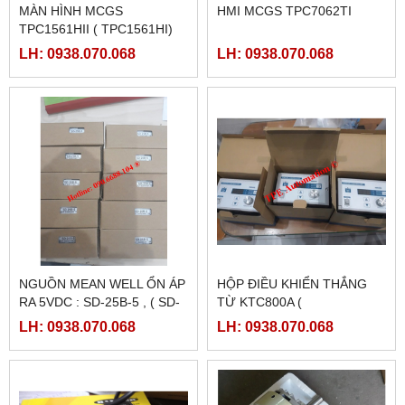
MÀN HÌNH MCGS
HMI MCGS TPC7062TI
TPC1561HII ( TPC1561HI)
LH: 0938.070.068
LH: 0938.070.068
NGUỒN MEAN WELL ỔN ÁP
HỘP ĐIỀU KHIỂN THẮNG
RA 5VDC : SD-25B-5 , ( SD-
TỪ KTC800A (
25B-12, SD-25B-24)
24VDC/4AMPE)
LH: 0938.070.068
LH: 0938.070.068