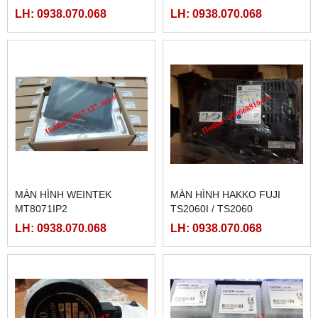
BANNER)
LRS-350-12, LRS-350-24,
LH: 0938.070.068
LH: 0938.070.068
LRS-350-36, LRS-350-27,
LRS-350-48
MÀN HÌNH WEINTEK
MÀN HÌNH HAKKO FUJI
MT8071IP2
TS2060I / TS2060
LH: 0938.070.068
LH: 0938.070.068