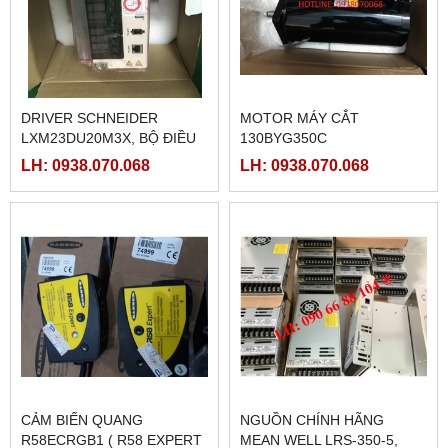
DRIVER SCHNEIDER
MOTOR MÁY CẮT
LXM23DU20M3X, BỘ ĐIỀU
130BYG350C
KHIỂN SERVO
LH: 0938.070.068
LH: 0938.070.068
LXM23DU20M3X
CẢM BIẾN QUANG
NGUỒN CHÍNH HÃNG
R58ECRGB1 ( R58 EXPERT
MEAN WELL LRS-350-5,