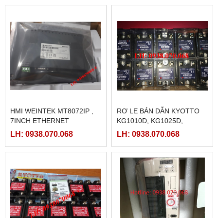
HMI WEINTEK MT8072IP ,
RƠ LE BÁN DẪN KYOTTO
7INCH ETHERNET
KG1010D, KG1025D,
KG1040D VÀ KG1075D
LH: 0938.070.068
LH: 0938.070.068