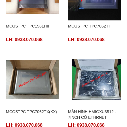
MCGSTPC TPC1561HII
MCGSTPC TPC7062TI
LH: 0938.070.068
LH: 0938.070.068
MCGSTPC TPC7062TX(KX)
MÀN HÌNH HMIGXU3512 -
7INCH CÓ ETHRNET
LH: 0938.070.068
LH: 0938.070.068