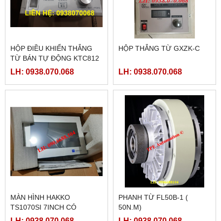
HỘP ĐIỀU KHIỂN THẮNG
HỘP THẮNG TỪ GXZK-C
TỪ BÁN TỰ ĐỘNG KTC812
LH: 0938.070.068
LH: 0938.070.068
MÀN HÌNH HAKKO
PHANH TỪ FL50B-1 (
TS1070SI 7INCH CÓ
50N.M)
ETHERNET
LH: 0938.070.068
LH: 0938.070.068