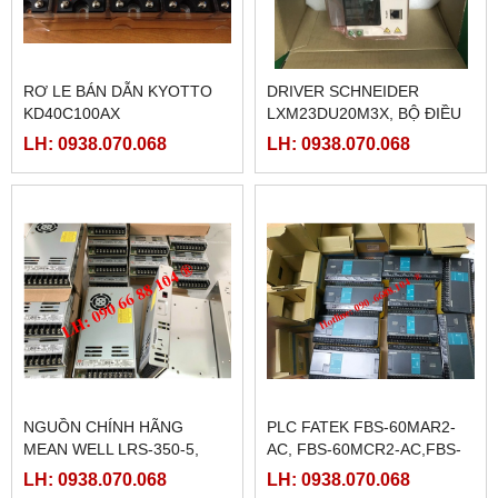
RƠ LE BÁN DẪN KYOTTO
DRIVER SCHNEIDER
KD40C100AX
LXM23DU20M3X, BỘ ĐIỀU
KHIỂN SERVO
LH: 0938.070.068
LH: 0938.070.068
LXM23DU20M3X
NGUỒN CHÍNH HÃNG
PLC FATEK FBS-60MAR2-
MEAN WELL LRS-350-5,
AC, FBS-60MCR2-AC,FBS-
LRS-350-12, LRS-350-24,
60MAT2-AC, FBS-60MCT2-
LH: 0938.070.068
LH: 0938.070.068
LRS-350-36, LRS-350-27,
AC,