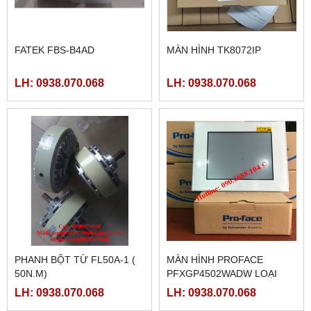
FATEK FBS-B4AD
MÀN HÌNH TK8072IP
LH: 0938.070.068
LH: 0938.070.068
PHANH BỘT TỪ FL50A-1 (
MÀN HÌNH PROFACE
50N.M)
PFXGP4502WADW LOẠI
10INCH
LH: 0938.070.068
LH: 0938.070.068