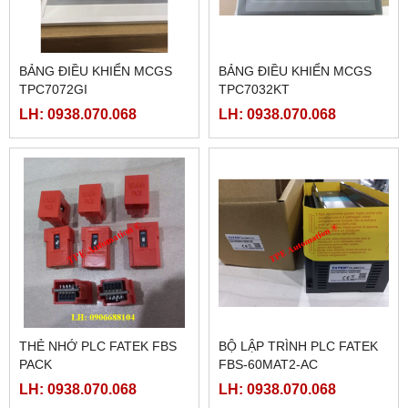
BẢNG ĐIỀU KHIỂN MCGS
BẢNG ĐIỀU KHIỂN MCGS
TPC7072GI
TPC7032KT
LH: 0938.070.068
LH: 0938.070.068
THẺ NHỚ PLC FATEK FBS
BỘ LẬP TRÌNH PLC FATEK
PACK
FBS-60MAT2-AC
LH: 0938.070.068
LH: 0938.070.068