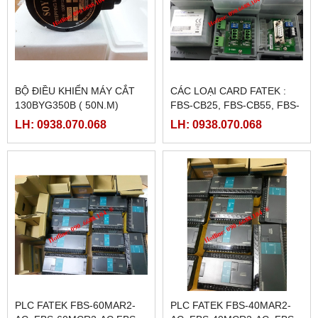
BỘ ĐIỀU KHIỂN MÁY CẮT
CÁC LOẠI CARD FATEK :
130BYG350B ( 50N.M)
FBS-CB25, FBS-CB55, FBS-
CB2, FBS-CB5
LH: 0938.070.068
LH: 0938.070.068
PLC FATEK FBS-60MAR2-
PLC FATEK FBS-40MAR2-