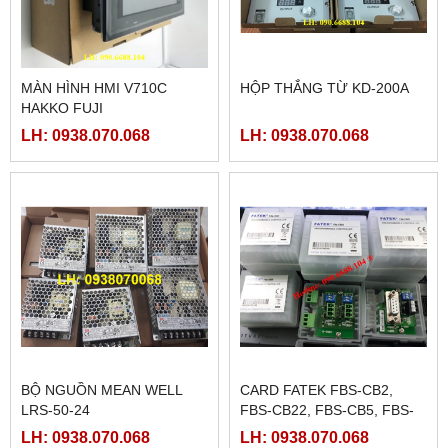
MÀN HÌNH HMI V710C
HỘP THẮNG TỪ KD-200A
HAKKO FUJI
LH: 0938.070.068
LH: 0938.070.068
BỘ NGUỒN MEAN WELL
CARD FATEK FBS-CB2,
LRS-50-24
FBS-CB22, FBS-CB5, FBS-
CB25, FBS-CB55
LH: 0938.070.068
LH: 0938.070.068