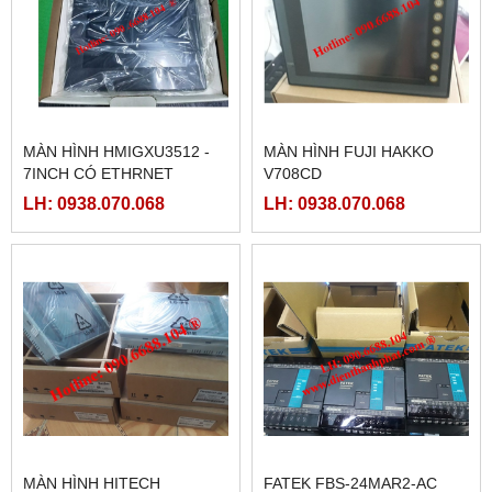
MÀN HÌNH HMIGXU3512 -
MÀN HÌNH FUJI HAKKO
7INCH CÓ ETHRNET
V708CD
LH: 0938.070.068
LH: 0938.070.068
MÀN HÌNH HITECH
FATEK FBS-24MAR2-AC