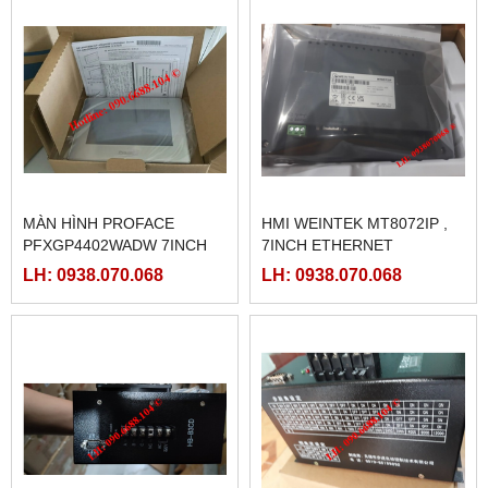
MÀN HÌNH PROFACE
HMI WEINTEK MT8072IP ,
PFXGP4402WADW 7INCH
7INCH ETHERNET
LH: 0938.070.068
LH: 0938.070.068