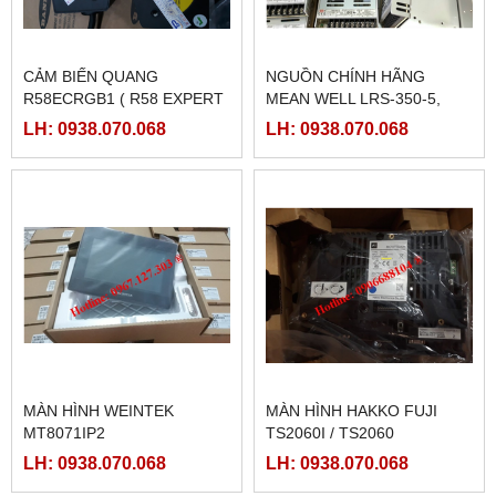
CẢM BIẾN QUANG
NGUỒN CHÍNH HÃNG
R58ECRGB1 ( R58 EXPERT
MEAN WELL LRS-350-5,
BANNER)
LRS-350-12, LRS-350-24,
LH: 0938.070.068
LH: 0938.070.068
LRS-350-36, LRS-350-27,
LRS-350-48
MÀN HÌNH WEINTEK
MÀN HÌNH HAKKO FUJI
MT8071IP2
TS2060I / TS2060
LH: 0938.070.068
LH: 0938.070.068