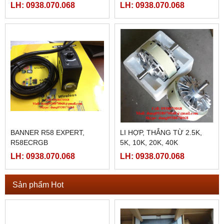
25B-12, SD-25B-24)
24VDC/4AMPE)
LH: 0938.070.068
LH: 0938.070.068
BANNER R58 EXPERT,
LI HỢP, THẮNG TỪ 2.5K,
R58ECRGB
5K, 10K, 20K, 40K
LH: 0938.070.068
LH: 0938.070.068
Sản phẩm Hot