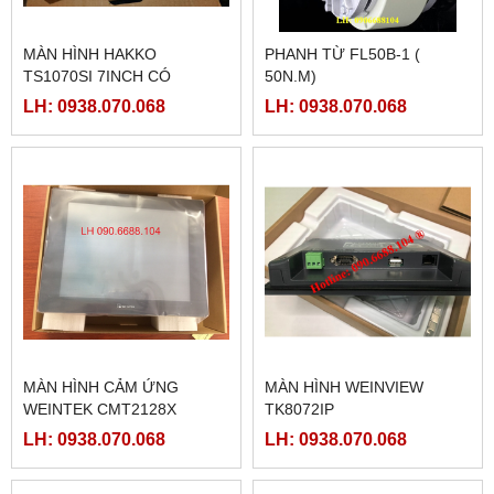
MÀN HÌNH HAKKO
PHANH TỪ FL50B-1 (
TS1070SI 7INCH CÓ
50N.M)
ETHERNET
LH: 0938.070.068
LH: 0938.070.068
MÀN HÌNH CẢM ỨNG
MÀN HÌNH WEINVIEW
WEINTEK CMT2128X
TK8072IP
LH: 0938.070.068
LH: 0938.070.068