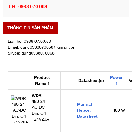
LH: 0938.070.068
THÔNG TIN SẢN PHẨM
Liên hệ: 0938.07.00.68
Email: dung0938070068@gmail.com
Skype: dung0938070068
Product
Power
Datasheet(s)
V
Name ↑
↑
WDR-
480-24
Manual
AC-DC
Report
480 W
Din. O/P
Datasheet
+24V20A