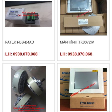
FATEK FBS-B4AD
MÀN HÌNH TK8072IP
LH: 0938.070.068
LH: 0938.070.068