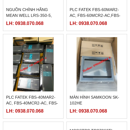
NGUỒN CHÍNH HÃNG
PLC FATEK FBS-60MAR2-
MEAN WELL LRS-350-5,
AC, FBS-60MCR2-AC,FBS-
LRS-350-12, LRS-350-24,
60MAT2-AC, FBS-60MCT2-
LH: 0938.070.068
LH: 0938.070.068
LRS-350-36, LRS-350-27,
AC,
LRS-350-48
PLC FATEK FBS-40MAR2-
MÀN HÌNH SAMKOON SK-
AC, FBS-40MCR2-AC, FBS-
102HE
40MCRT-AC, FBS-40MART-
LH: 0938.070.068
LH: 0938.070.068
AC