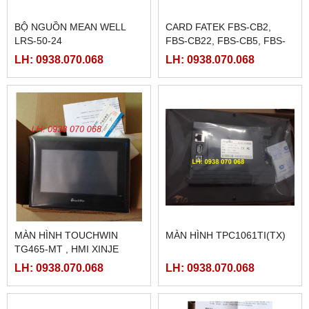
BỘ NGUỒN MEAN WELL
CARD FATEK FBS-CB2,
LRS-50-24
FBS-CB22, FBS-CB5, FBS-
CB25, FBS-CB55
LH: 0938.070.068
LH: 0938.070.068
MÀN HÌNH TOUCHWIN
MÀN HÌNH TPC1061TI(TX)
TG465-MT , HMI XINJE
TG465-MT
LH: 0938.070.068
LH: 0938.070.068