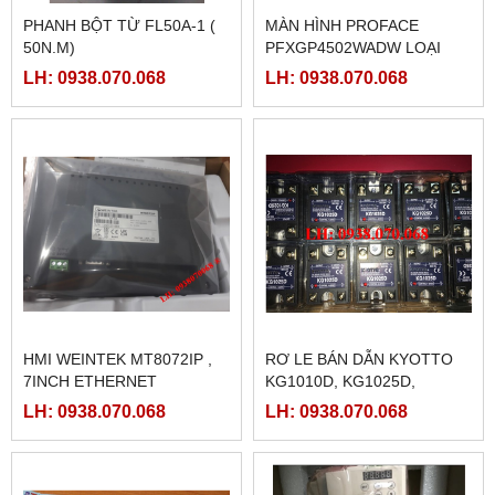
PHANH BỘT TỪ FL50A-1 (
MÀN HÌNH PROFACE
50N.M)
PFXGP4502WADW LOẠI
10INCH
LH: 0938.070.068
LH: 0938.070.068
HMI WEINTEK MT8072IP ,
RƠ LE BÁN DẪN KYOTTO
7INCH ETHERNET
KG1010D, KG1025D,
KG1040D VÀ KG1075D
LH: 0938.070.068
LH: 0938.070.068