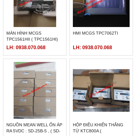
MÀN HÌNH MCGS
HMI MCGS TPC7062TI
TPC1561HII ( TPC1561HI)
LH: 0938.070.068
LH: 0938.070.068
NGUỒN MEAN WELL ỔN ÁP
HỘP ĐIỀU KHIỂN THẮNG
RA 5VDC : SD-25B-5 , ( SD-
TỪ KTC800A (