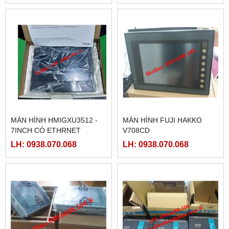
MÀN HÌNH HMIGXU3512 -
MÀN HÌNH FUJI HAKKO
7INCH CÓ ETHRNET
V708CD
LH: 0938.070.068
LH: 0938.070.068