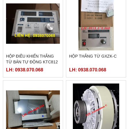
HỘP ĐIỀU KHIỂN THẮNG
HỘP THẮNG TỪ GXZK-C
TỪ BÁN TỰ ĐỘNG KTC812
LH: 0938.070.068
LH: 0938.070.068