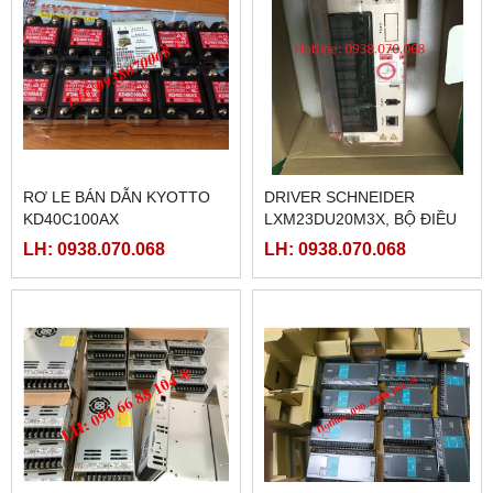
RƠ LE BÁN DẪN KYOTTO
DRIVER SCHNEIDER
KD40C100AX
LXM23DU20M3X, BỘ ĐIỀU
KHIỂN SERVO
LH: 0938.070.068
LH: 0938.070.068
LXM23DU20M3X