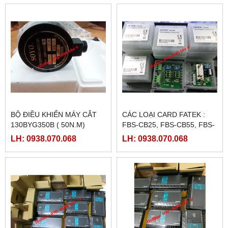
BỘ ĐIỀU KHIỂN MÁY CẮT
CÁC LOẠI CARD FATEK :
130BYG350B ( 50N.M)
FBS-CB25, FBS-CB55, FBS-
CB2, FBS-CB5
LH: 0938.070.068
LH: 0938.070.068