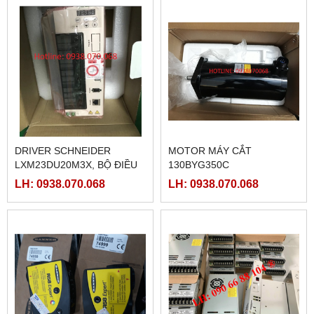
DRIVER SCHNEIDER
MOTOR MÁY CẮT
LXM23DU20M3X, BỘ ĐIỀU
130BYG350C
KHIỂN SERVO
LH: 0938.070.068
LH: 0938.070.068
LXM23DU20M3X