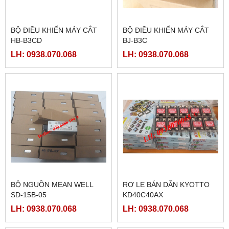
BỘ ĐIỀU KHIỂN MÁY CẮT
BỘ ĐIỀU KHIỂN MÁY CẮT
HB-B3CD
BJ-B3C
LH: 0938.070.068
LH: 0938.070.068
BỘ NGUỒN MEAN WELL
RƠ LE BÁN DẪN KYOTTO
SD-15B-05
KD40C40AX
LH: 0938.070.068
LH: 0938.070.068