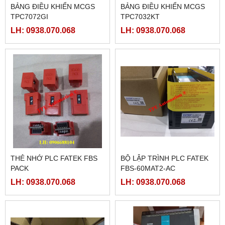
BẢNG ĐIỀU KHIỂN MCGS
BẢNG ĐIỀU KHIỂN MCGS
TPC7072GI
TPC7032KT
LH: 0938.070.068
LH: 0938.070.068
THẺ NHỚ PLC FATEK FBS
BỘ LẬP TRÌNH PLC FATEK
PACK
FBS-60MAT2-AC
LH: 0938.070.068
LH: 0938.070.068