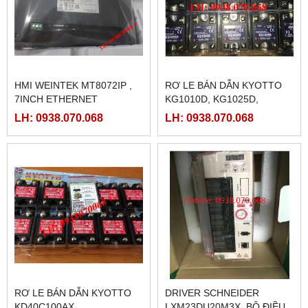
BANNER R58 EXPERT,
LI HỢP, THẮNG TỪ 2.5K,
R58ECRGB
5K, 10K, 20K, 40K
LH: 0938.070.068
LH: 0938.070.068
Sản phẩm Hot