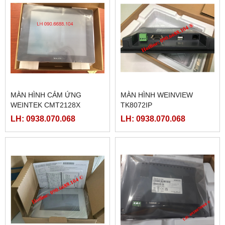
MÀN HÌNH CẢM ỨNG
MÀN HÌNH WEINVIEW
WEINTEK CMT2128X
TK8072IP
LH: 0938.070.068
LH: 0938.070.068