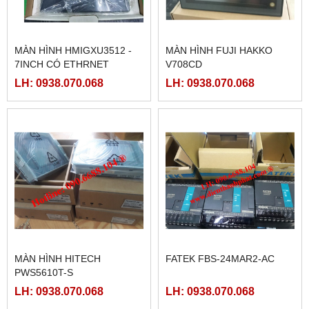
MÀN HÌNH HMIGXU3512 -
MÀN HÌNH FUJI HAKKO
7INCH CÓ ETHRNET
V708CD
LH: 0938.070.068
LH: 0938.070.068
MÀN HÌNH HITECH
FATEK FBS-24MAR2-AC
PWS5610T-S
LH: 0938.070.068
LH: 0938.070.068