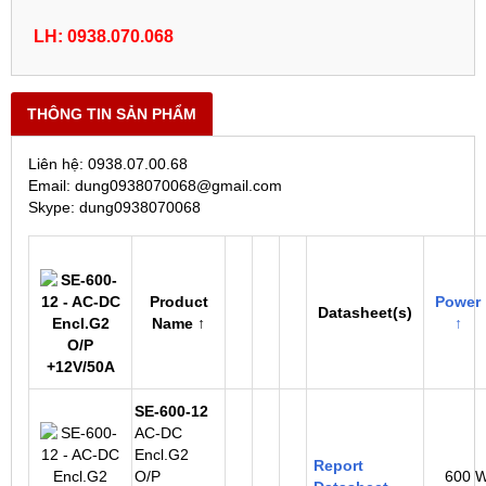
LH: 0938.070.068
THÔNG TIN SẢN PHẨM
Liên hệ: 0938.07.00.68
Email: dung0938070068@gmail.com
Skype: dung0938070068
Product
Power
Datasheet(s)
Name ↑
↑
SE-600-12
AC-DC
Encl.G2
Report
O/P
600 