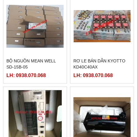
BỘ NGUỒN MEAN WELL
RƠ LE BÁN DẪN KYOTTO
SD-15B-05
KD40C40AX
LH: 0938.070.068
LH: 0938.070.068