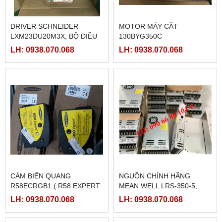
DRIVER SCHNEIDER
MOTOR MÁY CẮT
LXM23DU20M3X, BỘ ĐIỀU
130BYG350C
KHIỂN SERVO
LH: 0938.070.068
LH: 0938.070.068
LXM23DU20M3X
CẢM BIẾN QUANG
NGUỒN CHÍNH HÃNG
R58ECRGB1 ( R58 EXPERT
MEAN WELL LRS-350-5,
BANNER)
LRS-350-12, LRS-350-24,
LH: 0938.070.068
LH: 0938.070.068
LRS-350-36, LRS-350-27,
LRS-350-48