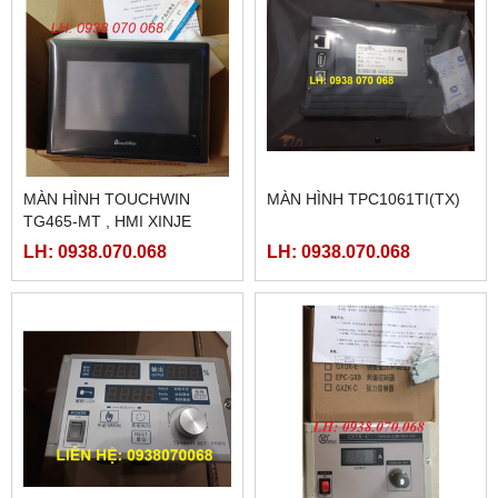
MÀN HÌNH TOUCHWIN
MÀN HÌNH TPC1061TI(TX)
TG465-MT , HMI XINJE
TG465-MT
LH: 0938.070.068
LH: 0938.070.068