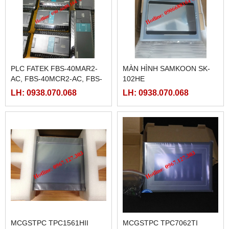
HMI WEINTEK MT8072IP ,
RƠ LE BÁN DẪN KYOTTO
7INCH ETHERNET
KG1010D, KG1025D,
KG1040D VÀ KG1075D
LH: 0938.070.068
LH: 0938.070.068