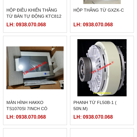
HỘP ĐIỀU KHIỂN THẮNG
HỘP THẮNG TỪ GXZK-C
TỪ BÁN TỰ ĐỘNG KTC812
LH: 0938.070.068
LH: 0938.070.068
MÀN HÌNH HAKKO
PHANH TỪ FL50B-1 (
TS1070SI 7INCH CÓ
50N.M)
ETHERNET
LH: 0938.070.068
LH: 0938.070.068