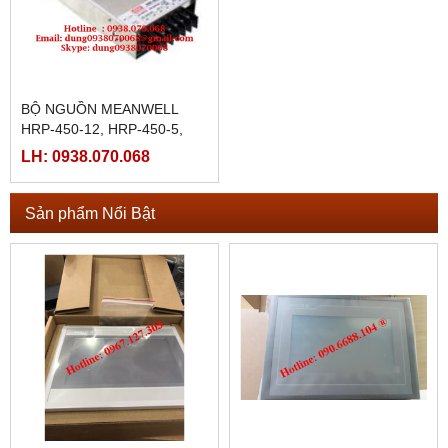
BỘ NGUỒN MEANWELL
HRP-450-12, HRP-450-5,
HRP-450-7.5, HRP-450-15,
LH: 0938.070.068
HRP-450-24, HRP-450-36,
HRP-450-48
Sản phẩm Nổi Bật