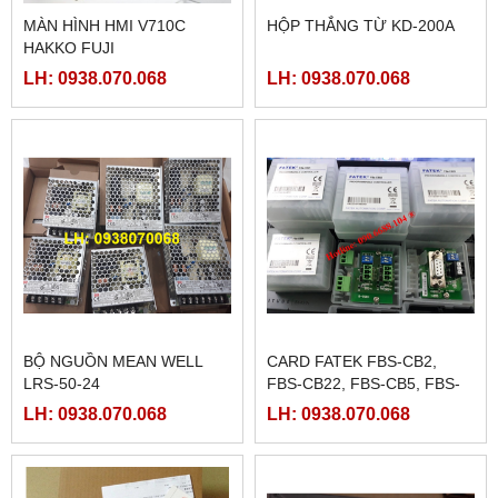
MÀN HÌNH HMI V710C
HỘP THẮNG TỪ KD-200A
HAKKO FUJI
LH: 0938.070.068
LH: 0938.070.068
BỘ NGUỒN MEAN WELL
CARD FATEK FBS-CB2,
LRS-50-24
FBS-CB22, FBS-CB5, FBS-
CB25, FBS-CB55
LH: 0938.070.068
LH: 0938.070.068