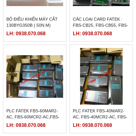
BỘ ĐIỀU KHIỂN MÁY CẮT
CÁC LOẠI CARD FATEK :
130BYG350B ( 50N.M)
FBS-CB25, FBS-CB55, FBS-
CB2, FBS-CB5
LH: 0938.070.068
LH: 0938.070.068
PLC FATEK FBS-60MAR2-
PLC FATEK FBS-40MAR2-
AC, FBS-60MCR2-AC,FBS-
AC, FBS-40MCR2-AC, FBS-
60MAT2-AC, FBS-60MCT2-
40MCRT-AC, FBS-40MART-
LH: 0938.070.068
LH: 0938.070.068
AC,
AC