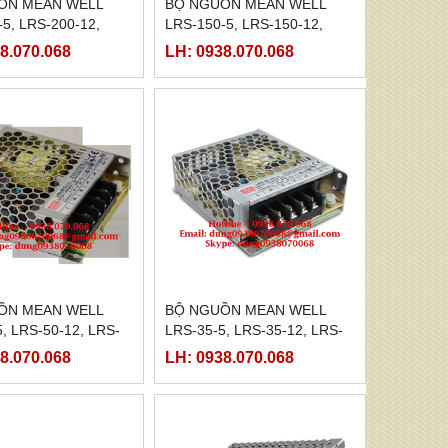
ỒN MEAN WELL
BỘ NGUỒN MEAN WELL
5, LRS-200-12,
LRS-150-5, LRS-150-12,
-24, LRS-200-48
LRS-150-24, LRS-150-48
8.070.068
LH: 0938.070.068
ỒN MEAN WELL
BỘ NGUỒN MEAN WELL
, LRS-50-12, LRS-
LRS-35-5, LRS-35-12, LRS-
RS-50-48
35-24, LRS-35-48
8.070.068
LH: 0938.070.068