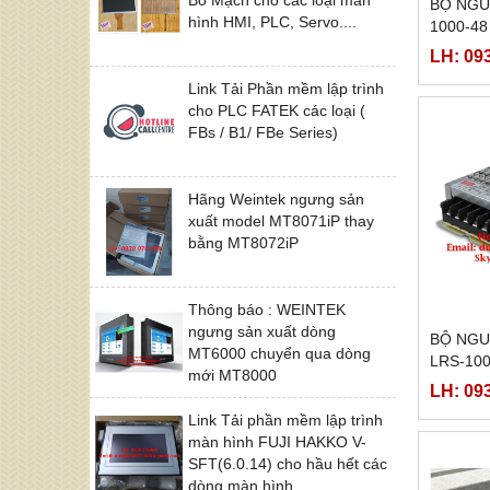
BỘ NGU
hình HMI, PLC, Servo....
1000-48
LH: 09
Link Tải Phần mềm lập trình
cho PLC FATEK các loại (
FBs / B1/ FBe Series)
Hãng Weintek ngưng sản
xuất model MT8071iP thay
bằng MT8072iP
Thông báo : WEINTEK
ngưng sản xuất dòng
BỘ NGU
MT6000 chuyển qua dòng
LRS-100
mới MT8000
LRS-100
LH: 09
Link Tải phần mềm lập trình
màn hình FUJI HAKKO V-
SFT(6.0.14) cho hầu hết các
dòng màn hình