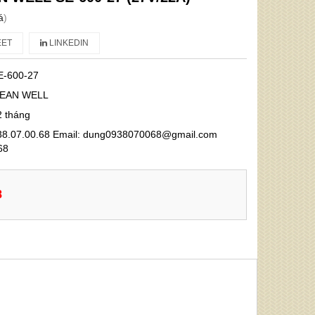
á
)
ET
LINKEDIN
E-600-27
EAN WELL
2 tháng
0938.07.00.68 Email: dung0938070068@gmail.com
68
8