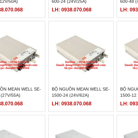
(12V/50A)
600-24 (24V/25A)
600-48 (
38.070.068
LH: 0938.070.068
LH: 093
ỒN MEAN WELL SE-
BỘ NGUỒN MEAN WELL SE-
BỘ NGU
 (27V/55A)
1500-24 (24V/62A)
1500-12 
38.070.068
LH: 0938.070.068
LH: 093