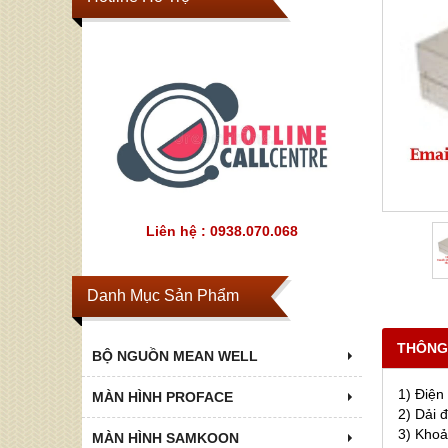
Liên hệ : 0938.070.068
Danh Mục Sản Phẩm
THÔNG
BỘ NGUỒN MEAN WELL
1) Điện
MÀN HÌNH PROFACE
2) Dải 
3) Khoả
MÀN HÌNH SAMKOON