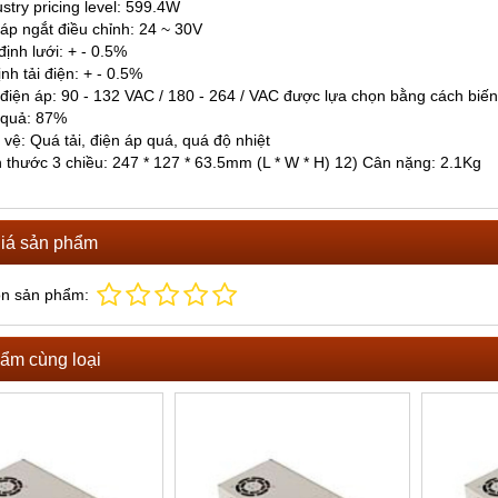
stry pricing level: 599.4W
 áp ngắt điều chỉnh: 24 ~ 30V
ịnh lưới: + - 0.5%
nh tải điện: + - 0.5%
điện áp: 90 - 132 VAC / 180 - 264 / VAC được lựa chọn bằng cách biế
 quả: 87%
 vệ: Quá tải, điện áp quá, quá độ nhiệt
h thước 3 chiều: 247 * 127 * 63.5mm (L * W * H) 12) Cân nặng: 2.1Kg
iá sản phẩm
ọn sản phẩm:
ẩm cùng loại