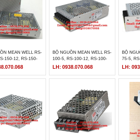
ỒN MEAN WELL RS-
BỘ NGUỒN MEAN WELL RS-
BỘ NGU
RS-150-12, RS-150-
100-5, RS-100-12, RS-100-
75-5, RS
150-48
24, RS-100-48
RS-75-4
38.070.068
LH: 0938.070.068
LH: 093