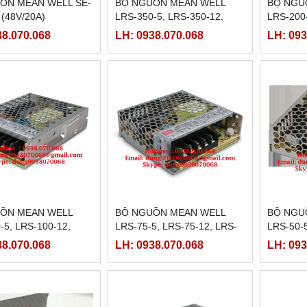
ỒN MEAN WELL SE-
BỘ NGUỒN MEAN WELL
BỘ NGU
 (48V/20A)
LRS-350-5, LRS-350-12,
LRS-200-
LRS-350-24, LRS-350-48
LRS-200
38.070.068
LH: 0938.070.068
LH: 093
ỒN MEAN WELL
BỘ NGUỒN MEAN WELL
BỘ NGU
-5, LRS-100-12,
LRS-75-5, LRS-75-12, LRS-
LRS-50-5
-24, LRS-100-48
75-24, LRS-75-48
50-24, L
38.070.068
LH: 0938.070.068
LH: 093