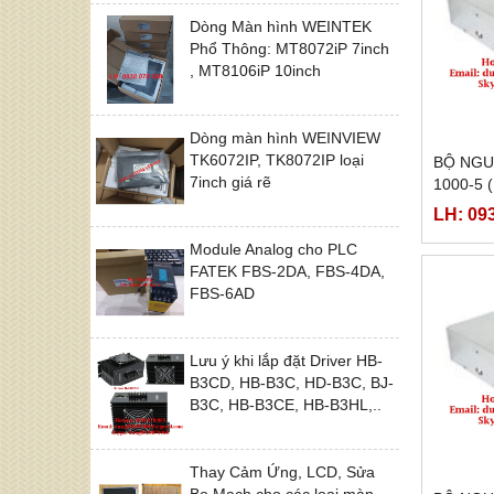
Dòng Màn hình WEINTEK
Phổ Thông: MT8072iP 7inch
, MT8106iP 10inch
Dòng màn hình WEINVIEW
TK6072IP, TK8072IP loại
BỘ NGU
7inch giá rẽ
1000-5 
LH: 09
Module Analog cho PLC
FATEK FBS-2DA, FBS-4DA,
FBS-6AD
Lưu ý khi lắp đặt Driver HB-
B3CD, HB-B3C, HD-B3C, BJ-
B3C, HB-B3CE, HB-B3HL,..
Thay Cảm Ứng, LCD, Sửa
Bo Mạch cho các loại màn