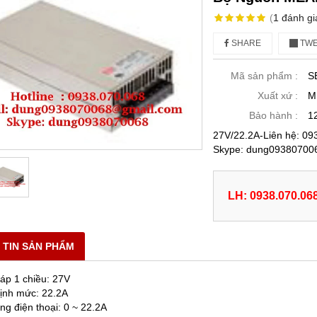
(
1
đánh gi
SHARE
TWE
Mã sản phẩm :
S
Xuất xứ :
M
Bảo hành :
1
27V/22.2A-Liên hệ: 
Skype: dung09380700
LH: 0938.070.06
 TIN SẢN PHẨM
 áp 1 chiều: 27V
định mức: 22.2A
ng điện thoại: 0 ~ 22.2A