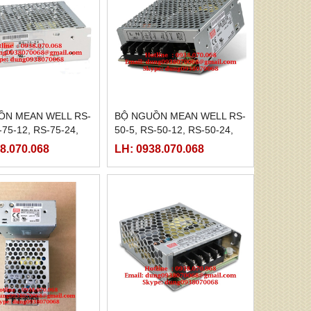
ỒN MEAN WELL RS-
BỘ NGUỒN MEAN WELL RS-
-75-12, RS-75-24,
50-5, RS-50-12, RS-50-24,
8
RS-50-48
8.070.068
LH: 0938.070.068