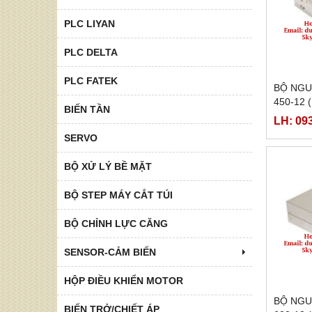
PLC LIYAN
PLC DELTA
PLC FATEK
BỘ NGU
450-12 
BIẾN TẦN
ONG
LH: 09
SERVO
BỘ XỬ LÝ BỀ MẶT
BỘ STEP MÁY CẮT TÚI
BỘ CHỈNH LỰC CĂNG
SENSOR-CẢM BIẾN
HỘP ĐIỀU KHIỂN MOTOR
BỘ NGU
BIẾN TRỞ/CHIẾT ÁP