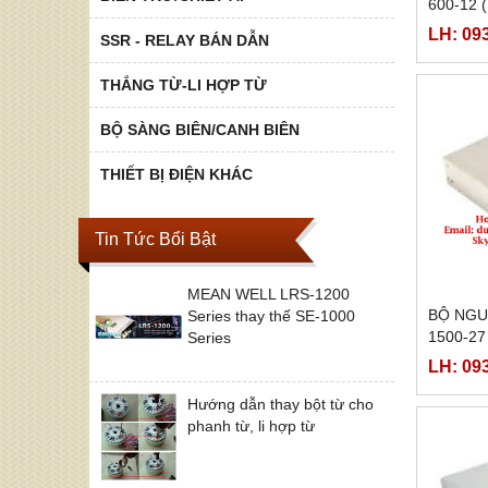
600-12 
LH: 09
SSR - RELAY BÁN DẪN
THẮNG TỪ-LI HỢP TỪ
BỘ SÀNG BIÊN/CANH BIÊN
THIẾT BỊ ĐIỆN KHÁC
Tin Tức Bổi Bật
MEAN WELL LRS-1200
BỘ NGU
Series thay thế SE-1000
1500-27
Series
LH: 09
Hướng dẫn thay bột từ cho
phanh từ, li hợp từ