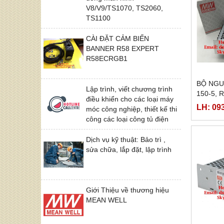
V8/V9/TS1070, TS2060,
TS1100
CÀI ĐẶT CẢM BIẾN
BANNER R58 EXPERT
R58ECRGB1
BỘ NGU
Lập trình, viết chương trình
150-5, 
điều khiển cho các loại máy
24, RS-
LH: 09
móc công nghiệp, thiết kế thi
công các loại công tủ điện
Dịch vụ kỹ thuật: Bảo trì ,
sửa chữa, lắp đặt, lập trình
Giới Thiệu về thương hiệu
MEAN WELL