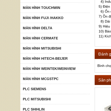
4) Indu
5) Điện
MÀN HÌNH TOUCHWIN
6) Ổn đ
7) Ồn đị
MÀN HÌNH FUJI /HAKKO
8) Dải 
9) Hiệu
MÀN HÌNH DELTA
10) Bảo
11) Kíc
MÀN HÌNH CERMATE
MÀN HÌNH MITSUBISHI
Đánh g
MÀN HÌNH HITECH-BEIJER
Bình ch
MÀN HÌNH WEINTEK/WEINVIEW
MÀN HÌNH MCGSTPC
Sản ph
PLC SIEMENS
PLC MITSUBISHI
PLC SHIHLIN