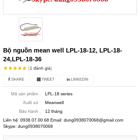
Bộ nguồn mean well LPL-18-12, LPL-18-
24,LPL-18-36
(
1
đánh giá
)
SHARE
TWEET
LINKEDIN
Mã sản phẩm :
LPL-18 series
Xuất xứ :
Meanwell
Bảo hành :
12 tháng
Liên hệ: 0938.07.00.68 Email: dung0938070068@gmail.com
Skype: dung0938070068