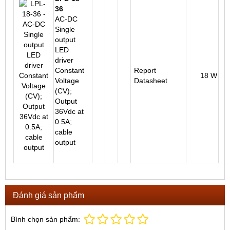
36
AC-DC
Single
output
LED
driver
Constant
Report
18 W
Voltage
Datasheet
(CV);
Output
36Vdc at
0.5A;
cable
output
Đánh giá sản phẩm
Bình chọn sản phẩm: