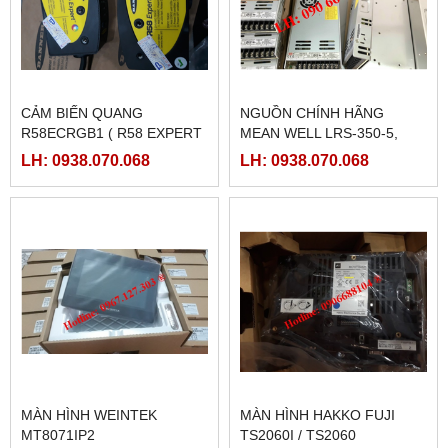
CẢM BIẾN QUANG
NGUỒN CHÍNH HÃNG
R58ECRGB1 ( R58 EXPERT
MEAN WELL LRS-350-5,
BANNER)
LRS-350-12, LRS-350-24,
LH: 0938.070.068
LH: 0938.070.068
LRS-350-36, LRS-350-27,
LRS-350-48
MÀN HÌNH WEINTEK
MÀN HÌNH HAKKO FUJI
MT8071IP2
TS2060I / TS2060