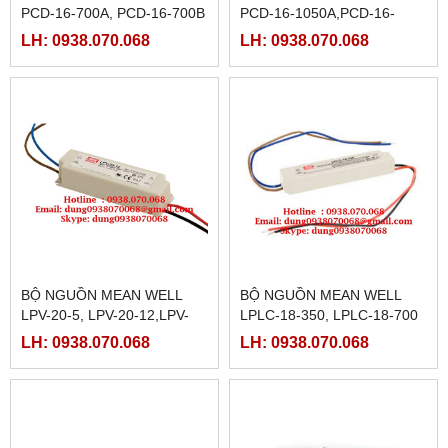
PCD-16-700A, PCD-16-700B
PCD-16-1050A,PCD-16-
1050B, PCD-16-1400A,PCD-
LH: 0938.070.068
LH: 0938.070.068
16-1400B,PCD-16-
350A,PCD-16-350B,
BỘ NGUỒN MEAN WELL
BỘ NGUỒN MEAN WELL
LPV-20-5, LPV-20-12,LPV-
LPLC-18-350, LPLC-18-700
20-15,LPV-20-24
LH: 0938.070.068
LH: 0938.070.068