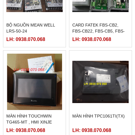
BỘ NGUỒN MEAN WELL
CARD FATEK FBS-CB2,
LRS-50-24
FBS-CB22, FBS-CB5, FBS-
CB25, FBS-CB55
LH: 0938.070.068
LH: 0938.070.068
MÀN HÌNH TOUCHWIN
MÀN HÌNH TPC1061TI(TX)
TG465-MT , HMI XINJE
TG465-MT
LH: 0938.070.068
LH: 0938.070.068