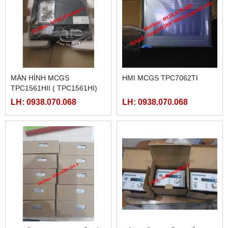
MÀN HÌNH MCGS
HMI MCGS TPC7062TI
TPC1561HII ( TPC1561HI)
LH: 0938.070.068
LH: 0938.070.068