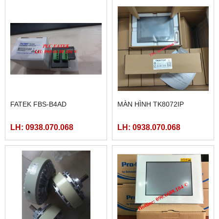
FATEK FBS-B4AD
MÀN HÌNH TK8072IP
LH: 0938.070.068
LH: 0938.070.068