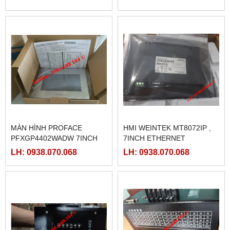
MÀN HÌNH PROFACE
HMI WEINTEK MT8072IP ,
PFXGP4402WADW 7INCH
7INCH ETHERNET
LH: 0938.070.068
LH: 0938.070.068