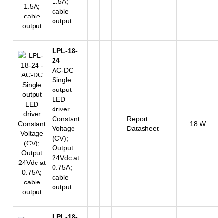
1.5A;
cable
output
LPL-18-
24
AC-DC
Single
output
LED
driver
Constant
Report
18 W
Voltage
Datasheet
(CV);
Output
24Vdc at
0.75A;
cable
output
LPL-18-