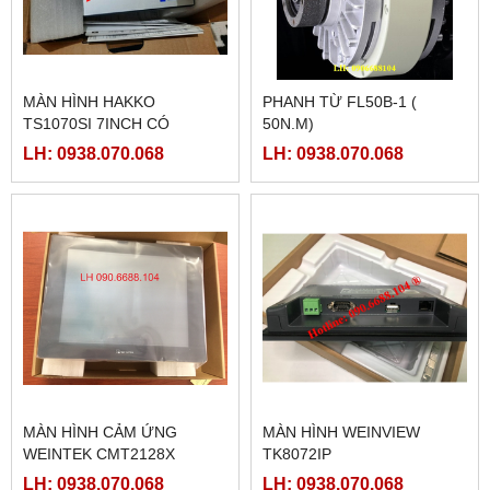
MÀN HÌNH HAKKO
PHANH TỪ FL50B-1 (
TS1070SI 7INCH CÓ
50N.M)
ETHERNET
LH: 0938.070.068
LH: 0938.070.068
MÀN HÌNH CẢM ỨNG
MÀN HÌNH WEINVIEW
WEINTEK CMT2128X
TK8072IP
LH: 0938.070.068
LH: 0938.070.068