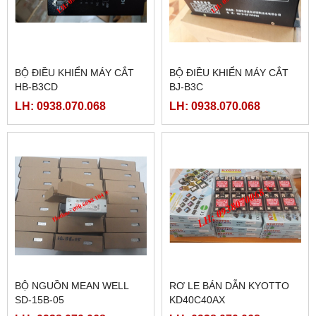
BỘ ĐIỀU KHIỂN MÁY CẮT
BỘ ĐIỀU KHIỂN MÁY CẮT
HB-B3CD
BJ-B3C
LH: 0938.070.068
LH: 0938.070.068
BỘ NGUỒN MEAN WELL
RƠ LE BÁN DẪN KYOTTO
SD-15B-05
KD40C40AX