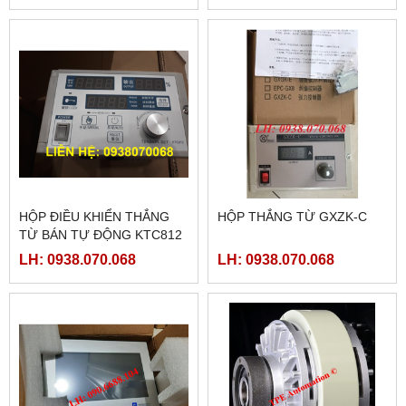
HỘP ĐIỀU KHIỂN THẮNG
HỘP THẮNG TỪ GXZK-C
TỪ BÁN TỰ ĐỘNG KTC812
LH: 0938.070.068
LH: 0938.070.068