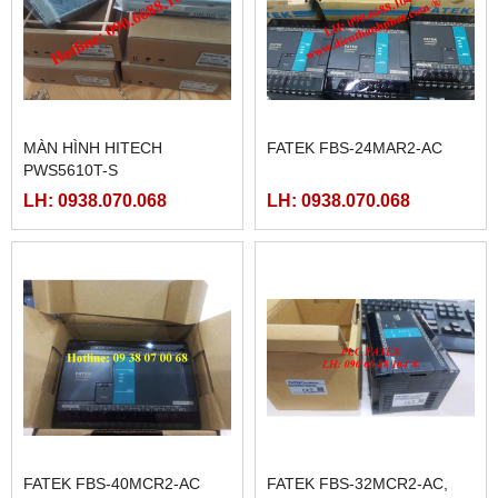
MÀN HÌNH HITECH
FATEK FBS-24MAR2-AC
PWS5610T-S
LH: 0938.070.068
LH: 0938.070.068
FATEK FBS-40MCR2-AC
FATEK FBS-32MCR2-AC,