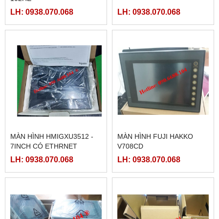
LH: 0938.070.068
LH: 0938.070.068
MÀN HÌNH HMIGXU3512 -
MÀN HÌNH FUJI HAKKO
7INCH CÓ ETHRNET
V708CD
LH: 0938.070.068
LH: 0938.070.068