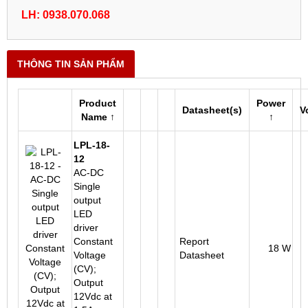
LH: 0938.070.068
THÔNG TIN SẢN PHẨM
Product
Power
Datasheet(s)
V
Name ↑
↑
LPL-18-
12
AC-DC
Single
output
LED
driver
Constant
Report
18 W
Voltage
Datasheet
(CV);
Output
12Vdc at