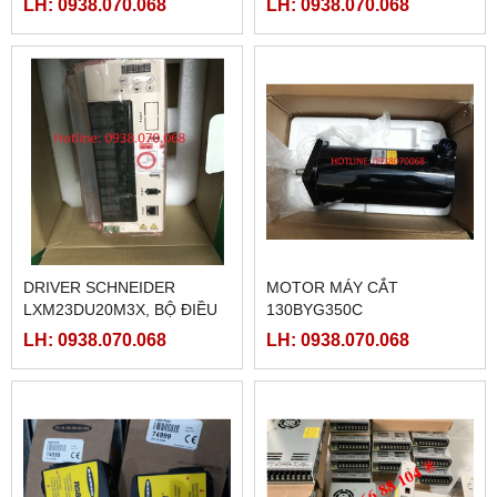
LH: 0938.070.068
LH: 0938.070.068
DRIVER SCHNEIDER
MOTOR MÁY CẮT
LXM23DU20M3X, BỘ ĐIỀU
130BYG350C
KHIỂN SERVO
LH: 0938.070.068
LH: 0938.070.068
LXM23DU20M3X