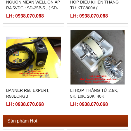
NGUỒN MEAN WELL ỔN ÁP
HỘP ĐIỀU KHIỂN THẮNG
RA 5VDC : SD-25B-5 , ( SD-
TỪ KTC800A (
25B-12, SD-25B-24)
24VDC/4AMPE)
LH: 0938.070.068
LH: 0938.070.068
BANNER R58 EXPERT,
LI HỢP, THẮNG TỪ 2.5K,
R58ECRGB
5K, 10K, 20K, 40K
LH: 0938.070.068
LH: 0938.070.068
Sản phẩm Hot