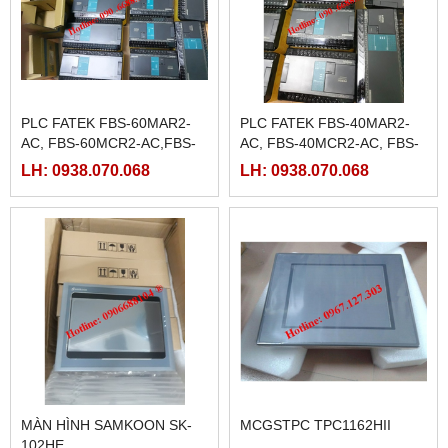
PLC FATEK FBS-60MAR2-
PLC FATEK FBS-40MAR2-
AC, FBS-60MCR2-AC,FBS-
AC, FBS-40MCR2-AC, FBS-
60MAT2-AC, FBS-60MCT2-
40MCRT-AC, FBS-40MART-
LH: 0938.070.068
LH: 0938.070.068
AC,
AC
MÀN HÌNH SAMKOON SK-
MCGSTPC TPC1162HII
102HE