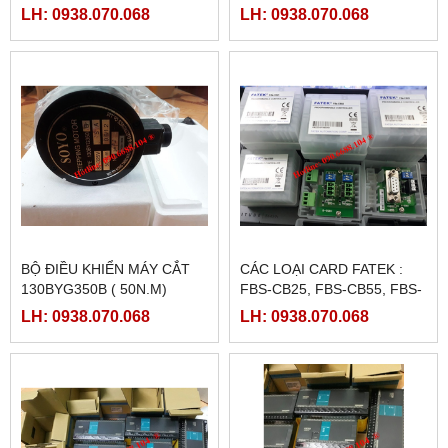
LH: 0938.070.068
LH: 0938.070.068
BỘ ĐIỀU KHIỂN MÁY CẮT
CÁC LOẠI CARD FATEK :
130BYG350B ( 50N.M)
FBS-CB25, FBS-CB55, FBS-
CB2, FBS-CB5
LH: 0938.070.068
LH: 0938.070.068