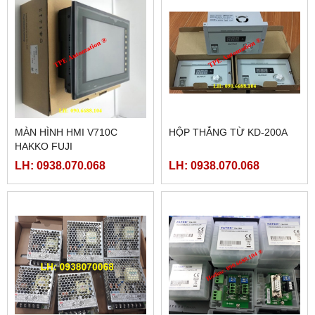
MÀN HÌNH HMI V710C
HỘP THẮNG TỪ KD-200A
HAKKO FUJI
LH: 0938.070.068
LH: 0938.070.068