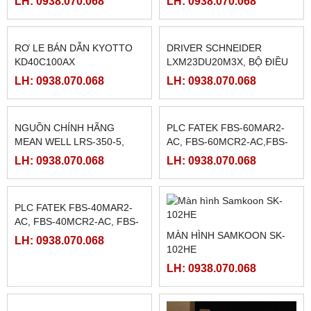
PHANH BỘT TỪ FL50A-1 (
MÀN HÌNH PROFACE
50N.M)
PFXGP4502WADW LOẠI
10INCH
LH: 0938.070.068
LH: 0938.070.068
HMI WEINTEK MT8072IP ,
RƠ LE BÁN DẪN KYOTTO
7INCH ETHERNET
KG1010D, KG1025D,
KG1040D VÀ KG1075D
LH: 0938.070.068
LH: 0938.070.068