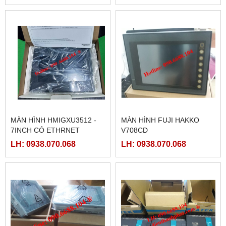
MÀN HÌNH HMIGXU3512 -
MÀN HÌNH FUJI HAKKO
7INCH CÓ ETHRNET
V708CD
LH: 0938.070.068
LH: 0938.070.068