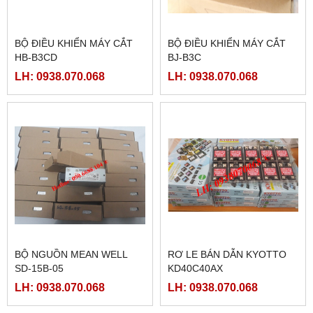
BỘ ĐIỀU KHIỂN MÁY CẮT
BỘ ĐIỀU KHIỂN MÁY CẮT
HB-B3CD
BJ-B3C
LH: 0938.070.068
LH: 0938.070.068
BỘ NGUỒN MEAN WELL
RƠ LE BÁN DẪN KYOTTO
SD-15B-05
KD40C40AX
LH: 0938.070.068
LH: 0938.070.068