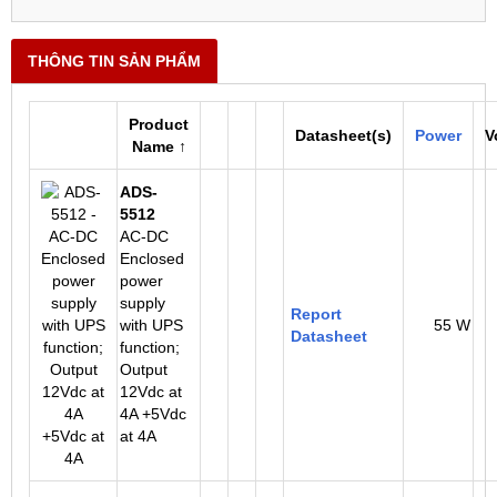
THÔNG TIN SẢN PHẨM
Product
Datasheet(s)
Power
V
Name ↑
ADS-
5512
AC-DC
Enclosed
power
supply
Report
with UPS
55 W
Datasheet
function;
Output
12Vdc at
4A +5Vdc
at 4A