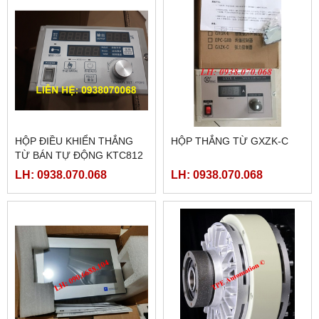
HỘP ĐIỀU KHIỂN THẮNG
HỘP THẮNG TỪ GXZK-C
TỪ BÁN TỰ ĐỘNG KTC812
LH: 0938.070.068
LH: 0938.070.068