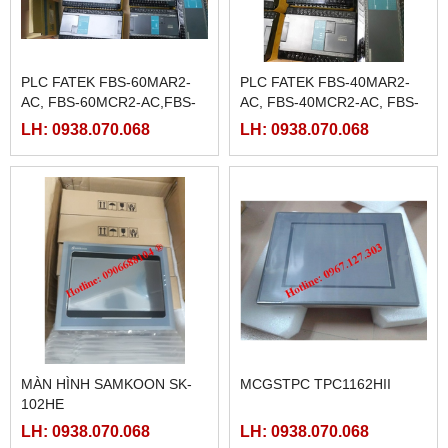
PLC FATEK FBS-60MAR2-
PLC FATEK FBS-40MAR2-
AC, FBS-60MCR2-AC,FBS-
AC, FBS-40MCR2-AC, FBS-
60MAT2-AC, FBS-60MCT2-
40MCRT-AC, FBS-40MART-
LH: 0938.070.068
LH: 0938.070.068
AC,
AC
MÀN HÌNH SAMKOON SK-
MCGSTPC TPC1162HII
102HE
LH: 0938.070.068
LH: 0938.070.068