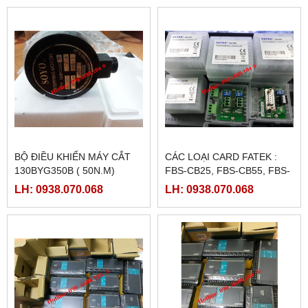
BỘ ĐIỀU KHIỂN MÁY CẮT
CÁC LOẠI CARD FATEK :
130BYG350B ( 50N.M)
FBS-CB25, FBS-CB55, FBS-
CB2, FBS-CB5
LH: 0938.070.068
LH: 0938.070.068