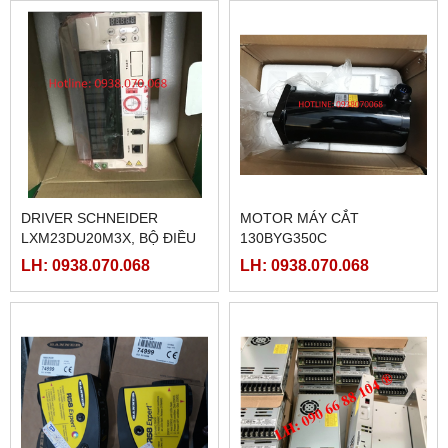
DRIVER SCHNEIDER
MOTOR MÁY CẮT
LXM23DU20M3X, BỘ ĐIỀU
130BYG350C
KHIỂN SERVO
LH: 0938.070.068
LH: 0938.070.068
LXM23DU20M3X