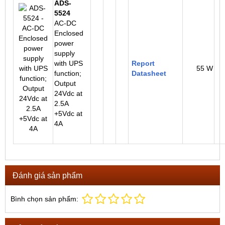
ADS-
5524
AC-DC
Enclosed
power
supply
with UPS
Report
55 W
function;
Datasheet
Output
24Vdc at
2.5A
+5Vdc at
4A
Đánh giá sản phẩm
Bình chọn sản phẩm: