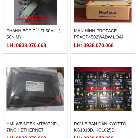
FATEK FBS-B4AD
MÀN HÌNH TK8072IP
LH: 0938.070.068
LH: 0938.070.068