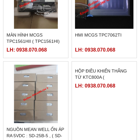
MÀN HÌNH MCGS
HMI MCGS TPC7062TI
TPC1561HII ( TPC1561HI)
LH: 0938.070.068
LH: 0938.070.068
NGUỒN MEAN WELL ỔN ÁP
HỘP ĐIỀU KHIỂN THẮNG
RA 5VDC : SD-25B-5 , ( SD-
TỪ KTC800A (