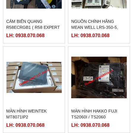
CẢM BIẾN QUANG
NGUỒN CHÍNH HÃNG
R58ECRGB1 ( R58 EXPERT
MEAN WELL LRS-350-5,
BANNER)
LRS-350-12, LRS-350-24,
LH: 0938.070.068
LH: 0938.070.068
LRS-350-36, LRS-350-27,
LRS-350-48
MÀN HÌNH WEINTEK
MÀN HÌNH HAKKO FUJI
MT8071IP2
TS2060I / TS2060
LH: 0938.070.068
LH: 0938.070.068