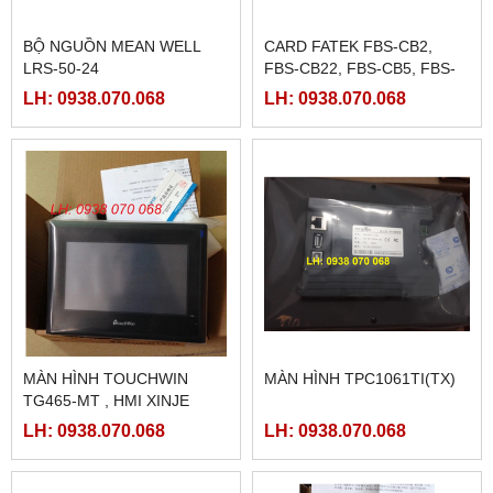
BỘ NGUỒN MEAN WELL
CARD FATEK FBS-CB2,
LRS-50-24
FBS-CB22, FBS-CB5, FBS-
CB25, FBS-CB55
LH: 0938.070.068
LH: 0938.070.068
MÀN HÌNH TOUCHWIN
MÀN HÌNH TPC1061TI(TX)
TG465-MT , HMI XINJE
TG465-MT
LH: 0938.070.068
LH: 0938.070.068