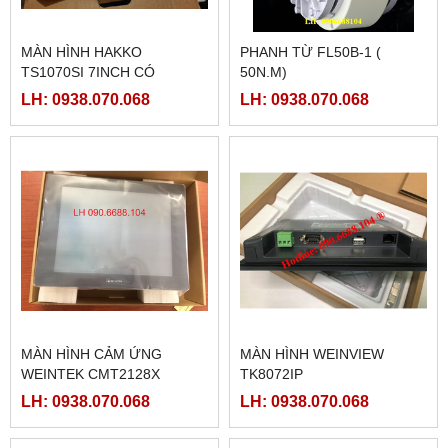
MÀN HÌNH HAKKO
PHANH TỪ FL50B-1 (
TS1070SI 7INCH CÓ
50N.M)
ETHERNET
LH: 0938.070.068
LH: 0938.070.068
MÀN HÌNH CẢM ỨNG
MÀN HÌNH WEINVIEW
WEINTEK CMT2128X
TK8072IP
LH: 0938.070.068
LH: 0938.070.068