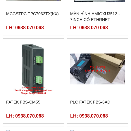
NGUỒN CHÍNH HÃNG
PLC FATEK FBS-60MAR2-
MEAN WELL LRS-350-5,
AC, FBS-60MCR2-AC,FBS-
LRS-350-12, LRS-350-24,
60MAT2-AC, FBS-60MCT2-
LH: 0938.070.068
LH: 0938.070.068
LRS-350-36, LRS-350-27,
AC,
LRS-350-48
MÀN HÌNH SAMKOON SK-
102HE
LH: 0938.070.068
PLC FATEK FBS-40MAR2-
AC, FBS-40MCR2-AC, FBS-
40MCRT-AC, FBS-40MART-
LH: 0938.070.068
AC