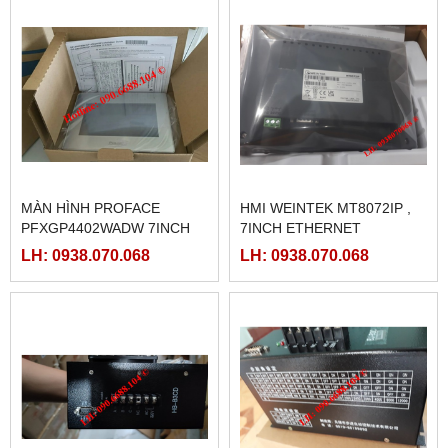
MÀN HÌNH PROFACE
HMI WEINTEK MT8072IP ,
PFXGP4402WADW 7INCH
7INCH ETHERNET
LH: 0938.070.068
LH: 0938.070.068